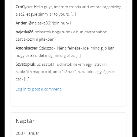
CroCyrus
: Hello guys, im from croatia and we are organizing
a sc2 league simmilar to yours, [...]
Ander
: @hajaska86: /join hun-1
hajaska86
: sziasztok hogy tudok a hun csatornához
csatlakozni a játékban?
Astonkacser
: Sziasztok! Néha felnézek ide, mindig jó látni,
hogy ez az oldal még mindig él és [...]
Szvatopluk
: Sziasztok! Tudnátok nekem egy listát írni
azokról a map-okról, amik "zártak", azaz földi egységeket
csak [...]
Log in to post a comment.
Naptár
2007. január