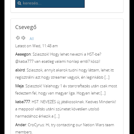
Csevegő
All
Latest on Wed, 11:48 am
Aeaegon
: Sziasztok! Hogy lehet nevezni a HST-be?
@kaba777 van esetleg valami honlap erről? köszi!
alxird
: Sziasztok, annyit akarok tudni hogy láttam, lehet itt
regisztrálni azt hogy streamer vagyok, én leginkább [...]
Meja
: Sziasztok! Valahogy 1 év starcraftezés után csak most
fedeztem fel, hogy van magyar liga. Hogyan lehet [...]
kaba777
: HST: NEVEZÉS új játékosoknak. Kedves Mindenki!
a mappool váltás utáni szünetet követően utolsó
harmadához érkezik a [...]
Ander
: CroCyrus: Hi, try contacting our Nation Wars team
members.