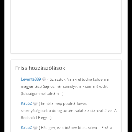
Friss
hozzászólások
Levente889
{ Sziasztok, Valaki el tudná küldeni a
magyarítást? Sajnos már semelyik link sem működik.
(feleségemmel tolnám... }
KaLoZ
{ Ennél a map poolnál kevés
szörnyűségesebb dolog történt valaha a starcraft2-vel. A
Redshift LE egy... }
KaLoZ
{ Hát igen, ez is időben ki lett rakva ... Erről a