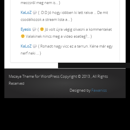
meccsről meg nem is... }
KaLoZ
{ :D:D Jó hogy időben ki lett rakva ... De mit
csodálkozok a stream lista a... }
Eyesis
{
Jó volt újra végig olvasni a kommenteket
Valakinek nincs meg a video esetleg?... }
KaLoZ
{ Rohadt nagy vicc ez a terrun. Kéne már egy
nerf neki ... }
Chiptuning MMC Autochip
Chiptunin
Mazaya Theme for WordPress Copyright © 2013 , All Rights
Reserved
Designed by
Fawaniss