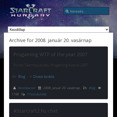
Archive for 2008. január 20. vasárnap
Progaming WTF of the year 2007
Forrás: Teamliquid.net – Progaming Awards 2007
Blog
Olvass tovább
Astonkacser
2008. január 20. vasárnap
.
Blog
1198
7 hozzászólás
#Starcraft2.hu chat