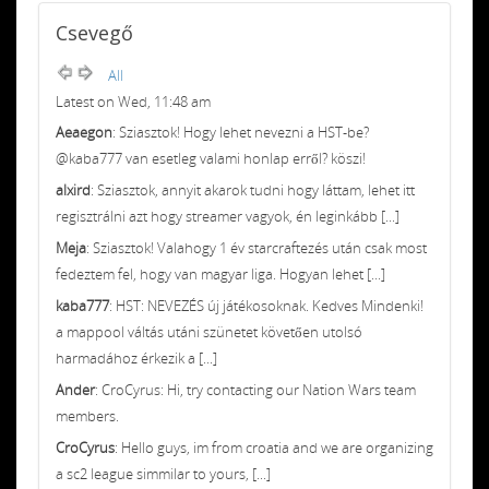
Csevegő
All
Latest on Wed, 11:48 am
Aeaegon
: Sziasztok! Hogy lehet nevezni a HST-be?
@kaba777 van esetleg valami honlap erről? köszi!
alxird
: Sziasztok, annyit akarok tudni hogy láttam, lehet itt
regisztrálni azt hogy streamer vagyok, én leginkább [...]
Meja
: Sziasztok! Valahogy 1 év starcraftezés után csak most
fedeztem fel, hogy van magyar liga. Hogyan lehet [...]
kaba777
: HST: NEVEZÉS új játékosoknak. Kedves Mindenki!
a mappool váltás utáni szünetet követően utolsó
harmadához érkezik a [...]
Ander
: CroCyrus: Hi, try contacting our Nation Wars team
members.
CroCyrus
: Hello guys, im from croatia and we are organizing
a sc2 league simmilar to yours, [...]