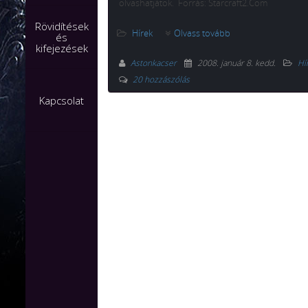
olvashatjátok. Forrás: Starcraft2.Com
Rövidítések
Hírek
Olvass tovább
és
kifejezések
Astonkacser
2008. január 8. kedd
.
Hí
20 hozzászólás
Kapcsolat