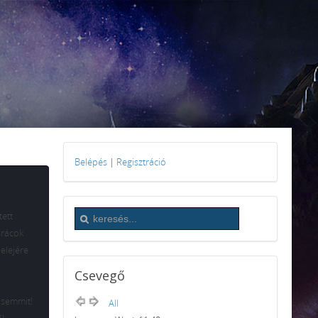
Belépés
|
Regisztráció
ett
srácok
 elejére
Csevegő
 semmit!
All