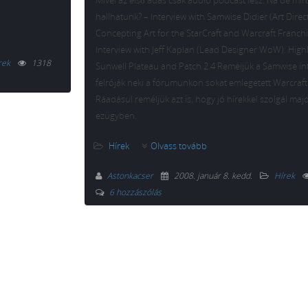
Mivel az első adás csak audio podcast lesz. Na de mir
hallhatunk? – Interview with Samwise Didier (Art Direct
Concepting Art for the StarCraft and Warcraft Franchi
Interview with Jeff Kaplan (Lead Designer WoW): Highl
rek
1318
Sunwell Plateau and Patch 2.4 Reméljük a Samwise in
felróják neki a fórumunkon sokat emlegetett Warcraf
Ráadásul reméljük azt is, hogy jó hírekkel szolgál ma
ezügyben.
Hírek
Olvass tovább
Astonkacser
2008. január 8. kedd
.
Hírek
6 hozzászólás