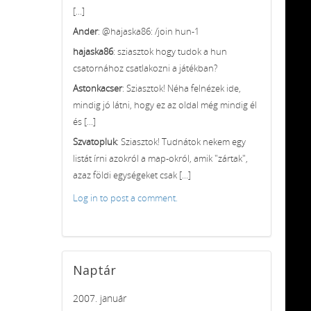
[...]
Ander
: @hajaska86: /join hun-1
hajaska86
: sziasztok hogy tudok a hun
csatornához csatlakozni a játékban?
Astonkacser
: Sziasztok! Néha felnézek ide,
mindig jó látni, hogy ez az oldal még mindig él
és [...]
Szvatopluk
: Sziasztok! Tudnátok nekem egy
listát írni azokról a map-okról, amik "zártak",
azaz földi egységeket csak [...]
Log in to post a comment.
Naptár
2007. január