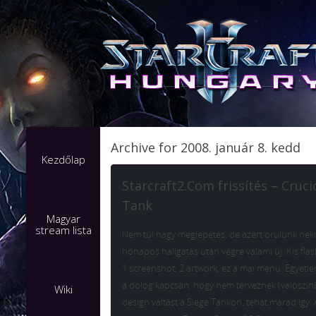
Archive for 2008. január 8. kedd
Kezdőlap
Starcraft2.Com frissítés – Cruci
Tank
Magyar
stream lista
Nem túl nagy meglepetés, de azért örülünk neki
hónapos hallgatás után végre valami új. Kis flash
1 screenshot, 2 artwork, ez a mai menü. Egyetl
a dolog kapcsán, hogy nem terveznek (valószín
Wiki
design váltást a Siege Tankon, tehát marad így. A 