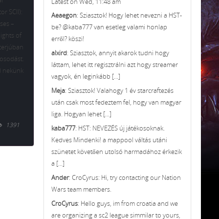
ől
Latest on Wed, 11:48 am
or SCII):
Aeaegon
: Sziasztok! Hogy lehet nevezni a HST-
ses –
be? @kaba777 van esetleg valami honlap
ights of
erről? köszi!
terjúban
alxird
: Sziasztok, annyit akarok tudni hogy
tosodást.
láttam, lehet itt regisztrálni azt hogy streamer
jd nekünk
vagyok, én leginkább [...]
Meja
: Sziasztok! Valahogy 1 év starcraftezés
után csak most fedeztem fel, hogy van magyar
liga. Hogyan lehet [...]
1391
kaba777
: HST: NEVEZÉS új játékosoknak.
Kedves Mindenki! a mappool váltás utáni
szünetet követően utolsó harmadához érkezik
a [...]
Ander
: CroCyrus: Hi, try contacting our Nation
Wars team members.
CroCyrus
: Hello guys, im from croatia and we
are organizing a sc2 league simmilar to yours,