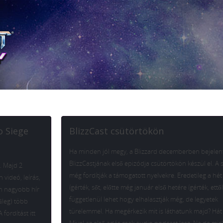
o Siege
BlizzCast csütörtökön
Ha minden jól megy, a Blizzard decemberben bejelent
BlizzCastjának első epizódja csütörtökön készül el. A 
. Majd 2
még fordítják a támogatott nyelvekre. Eredetileg a hét
 videó, leírás,
ígérték, sőt, előtte még január első hetére ígérték, ettől
en nagyobb hír
függetlenül lehet hogy elhalasztják még, de legyetek
űleg) több
türelemmel. Ha megérkezik mit is láthatunk majd? Hát
fordítást itt