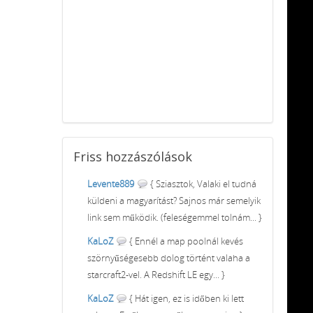
Friss
hozzászólások
Levente889
{ Sziasztok, Valaki el tudná
küldeni a magyarítást? Sajnos már semelyik
link sem működik. (feleségemmel tolnám... }
KaLoZ
{ Ennél a map poolnál kevés
szörnyűségesebb dolog történt valaha a
starcraft2-vel. A Redshift LE egy... }
KaLoZ
{ Hát igen, ez is időben ki lett