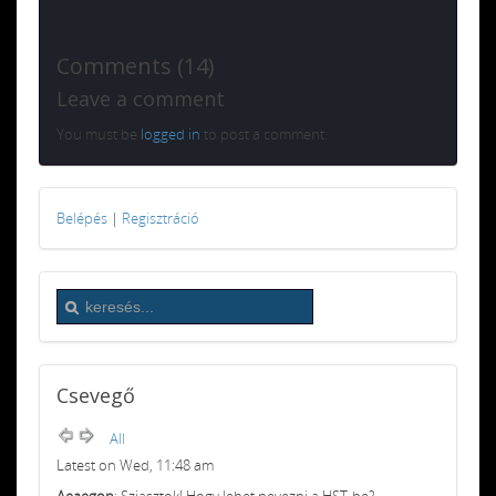
Comments (14)
Leave a comment
You must be
logged in
to post a comment.
Belépés
|
Regisztráció
Csevegő
All
Latest on Wed, 11:48 am
Aeaegon
: Sziasztok! Hogy lehet nevezni a HST-be?