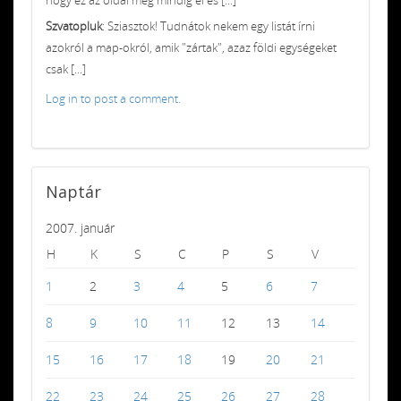
Szvatopluk
: Sziasztok! Tudnátok nekem egy listát írni
azokról a map-okról, amik "zártak", azaz földi egységeket
csak [...]
Log in to post a comment.
Naptár
2007. január
H
K
S
C
P
S
V
1
2
3
4
5
6
7
8
9
10
11
12
13
14
15
16
17
18
19
20
21
22
23
24
25
26
27
28