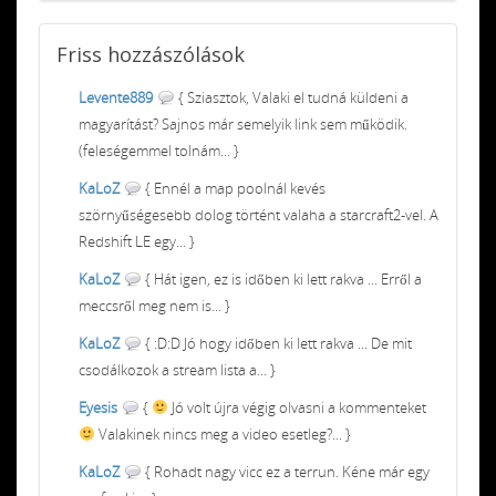
Friss
hozzászólások
Levente889
{ Sziasztok, Valaki el tudná küldeni a
magyarítást? Sajnos már semelyik link sem működik.
(feleségemmel tolnám... }
KaLoZ
{ Ennél a map poolnál kevés
szörnyűségesebb dolog történt valaha a starcraft2-vel. A
Redshift LE egy... }
KaLoZ
{ Hát igen, ez is időben ki lett rakva ... Erről a
meccsről meg nem is... }
KaLoZ
{ :D:D Jó hogy időben ki lett rakva ... De mit
csodálkozok a stream lista a... }
Eyesis
{
Jó volt újra végig olvasni a kommenteket
Valakinek nincs meg a video esetleg?... }
KaLoZ
{ Rohadt nagy vicc ez a terrun. Kéne már egy