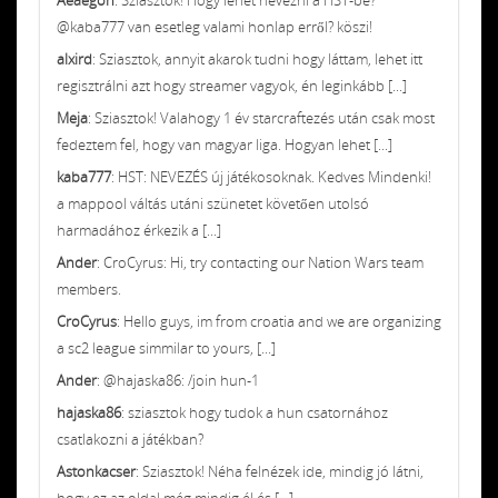
@kaba777 van esetleg valami honlap erről? köszi!
alxird
: Sziasztok, annyit akarok tudni hogy láttam, lehet itt
regisztrálni azt hogy streamer vagyok, én leginkább [...]
Meja
: Sziasztok! Valahogy 1 év starcraftezés után csak most
fedeztem fel, hogy van magyar liga. Hogyan lehet [...]
kaba777
: HST: NEVEZÉS új játékosoknak. Kedves Mindenki!
a mappool váltás utáni szünetet követően utolsó
harmadához érkezik a [...]
Ander
: CroCyrus: Hi, try contacting our Nation Wars team
members.
CroCyrus
: Hello guys, im from croatia and we are organizing
a sc2 league simmilar to yours, [...]
Ander
: @hajaska86: /join hun-1
hajaska86
: sziasztok hogy tudok a hun csatornához
csatlakozni a játékban?
Astonkacser
: Sziasztok! Néha felnézek ide, mindig jó látni,
hogy ez az oldal még mindig él és [...]