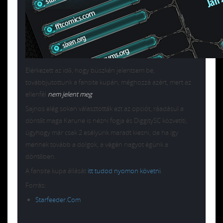
Elérkezett az idő, hogy büszkén jelentsem be,
továbbjutottunk a fansite kupán, méghozzá azért, mert az
ellenfél
nem jelent meg
.
Sajnos elég sokan választották ezt az opciót, ráadásul a
döntőt maga Karune is nézni fogja és DiggitySC közvetíti,
úgyhogy már csak 2 esélyünk maradt kiesni, de ha így
mennek tovább a dolgok, a végén nagyot égünk a
döntőben.
A fansite kupa állását
itt tudod nyomon követni
.
Forrás:
Starfeeder.Com