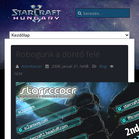
Robogunk a döntő felé
Astonkacser
2008. január 21. hétfő
.
Blog
1634