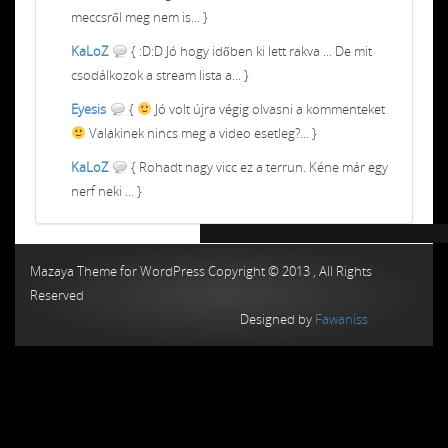
meccsről meg nem is... }
KaLoZ
{ :D:D Jó hogy időben ki lett rakva ... De mit
csodálkozok a stream lista a... }
Eyesis
{
Jó volt újra végig olvasni a kommenteket
Valakinek nincs meg a video esetleg?... }
KaLoZ
{ Rohadt nagy vicc ez a terrun. Kéne már egy
nerf neki ... }
Chiptuning MMC Autochip
Chiptunin
Mazaya Theme for WordPress Copyright © 2013 , All Rights
Reserved
Designed by
Fawaniss