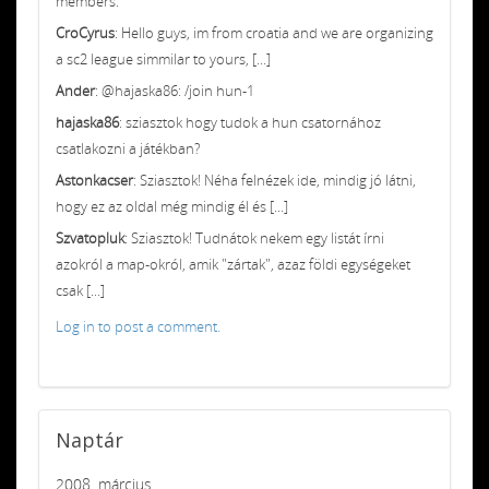
members.
CroCyrus
: Hello guys, im from croatia and we are organizing
a sc2 league simmilar to yours, [...]
Ander
: @hajaska86: /join hun-1
hajaska86
: sziasztok hogy tudok a hun csatornához
csatlakozni a játékban?
Astonkacser
: Sziasztok! Néha felnézek ide, mindig jó látni,
hogy ez az oldal még mindig él és [...]
Szvatopluk
: Sziasztok! Tudnátok nekem egy listát írni
azokról a map-okról, amik "zártak", azaz földi egységeket
csak [...]
Log in to post a comment.
Naptár
2008. március