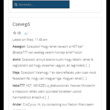
Csevegő
All
Latest on Wed, 11:48 am
Aeaegon
: Sziasztok! Hogy lehet nevezni a HST-be?
@kaba777 van esetleg valami honlap erről? köszi!
alxird
: Sziasztok, annyit akarok tudni hogy láttam, lehet itt
regisztrálni azt hogy streamer vagyok, én leginkább [...]
Meja
: Sziasztok! Valahogy 1 év starcraftezés után csak most
fedeztem fel, hogy van magyar liga. Hogyan lehet [...]
kaba777
: HST: NEVEZÉS új játékosoknak. Kedves Mindenki!
a mappool váltás utáni szünetet követően utolsó
harmadához érkezik a [...]
Ander
: CroCyrus: Hi, try contacting our Nation Wars team