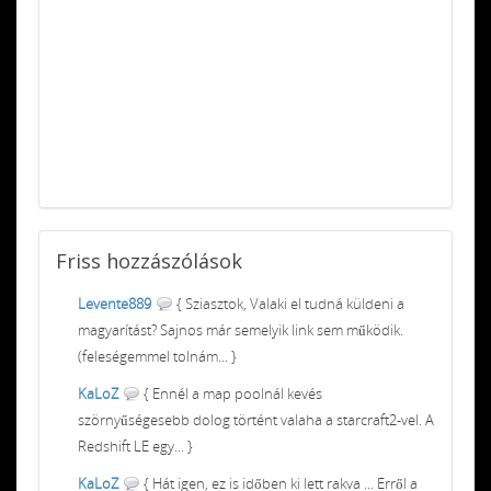
Friss
hozzászólások
Levente889
{ Sziasztok, Valaki el tudná küldeni a
magyarítást? Sajnos már semelyik link sem működik.
(feleségemmel tolnám... }
KaLoZ
{ Ennél a map poolnál kevés
szörnyűségesebb dolog történt valaha a starcraft2-vel. A
Redshift LE egy... }
KaLoZ
{ Hát igen, ez is időben ki lett rakva ... Erről a