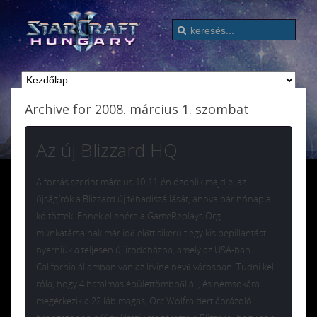
Archive for 2008. március 1. szombat
Az új Blizzard HQ
A forrás szerint március 10-11-én özönlik majd el az
újságírók a Blizzard új főhadiszállását, ahova pár hónapja
költöztek. Ennek ellenére a GameReplays.Org
munkatársainak már idő előtt sikerült egy kis bepillantást
nyerniük a teljesen új irodaházba, amely az USA-ban
California államban van az Irvine nevű városban. Tudni kell
róla, hogy 4 hatalmas épülettömbből áll, és nemsokára
megérkezik a 22 láb magas, Orc Wolfraidert ábrázoló