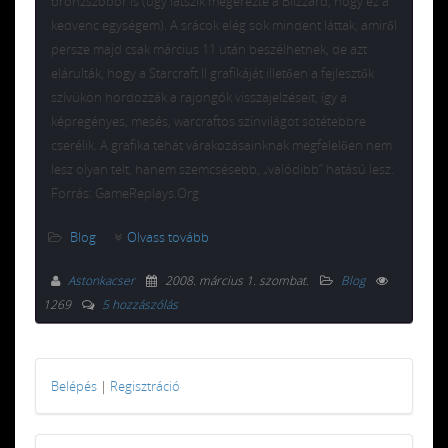
bronzszobor is (úgy látszik megérezte a Blizzard, hogy ez a
kedvenc egységem). A srácok elég sok mindent láttak, amiről
persze majd csak március 11 után beszélhetnek, de azt
elárulták, hogy a Starcraft II grafikáját illetően a fejlesztők
szívükön hordozzák a rajongók visszajelzéseit, így a
képregényes, mesés, warcraftos színvilágot sötétebbre
cserélik. A grafika tehát várakozásainknak megfelelően nem
lesz olyan telt, hanem szemcsésebb, „valódibb” hatású lesz.
Forrás: GameReplays.Org
Blog
Olvass tovább
Astonkacser
2008. március 1. szombat
.
Blog
1269
5 hozzászólás
Belépés
|
Regisztráció