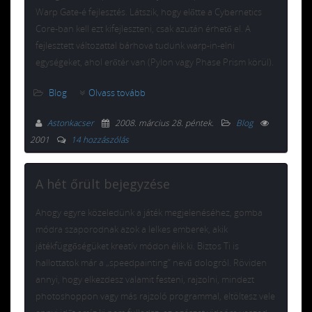
Warp Gate-é fejlesztés. Látszik, hogy előtte a Cybernetics
Core-ban kell ezt kifejleszteni, csak azután érhető el. A
fejlesztett változattal bárhova tudunk warp-in-elni
egységeket, ahol erőtér van (Pylon vagy Phase Prism körül).
Blog
Olvass tovább
Astonkacser
2008. március 28. péntek
.
Blog
2001
14 hozzászólás
A hét őrült bejegyzése
Ahogy egyre közeledünk a játék megjelenéséhez, gomba
módra szaporodnak azok a lelkes emberek, akik
játékfüggőségüket kreatív módon élik ki. Biztos Ti is
hallottatok már a „speedpainting” nevű dologról. Röviden
annyi, hogy elkezdesz valamit festeni, rajzolni, mindezt
photoshoppon vagy más rajzoló programmal, eltöltesz vele