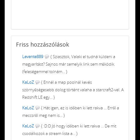
Friss
hozzászólások
Levente889
{ Sziasztok, Valaki el tudná küldeni a
magyarítást? Sajnos már semelyik link sem működik.
(feleségemmel tolnám... }
KaLoZ
{ Ennél a map poolnál kevés
szörnyűségesebb dolog történt valaha a starcraft2-vel. A
Redshift LE egy... }
KaLoZ
{ Hát igen, ez is időben ki lett rakva ... Erről a
meccsről meg nem is... }
KaLoZ
{ :D:D Jó hogy időben ki lett rakva ... De mit
csodálkozok a stream lista a... }