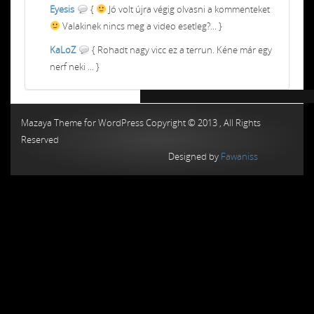
Eyesis
{
Jó volt újra végig olvasni a kommenteket
Valakinek nincs meg a video esetleg?... }
KaLoZ
{ Rohadt nagy vicc ez a terrun. Kéne már egy
nerf neki ... }
Chiptuning MMC Autochip
Chiptunin
Mazaya Theme for WordPress Copyright © 2013 , All Rights
Reserved
Designed by
Fawaniss