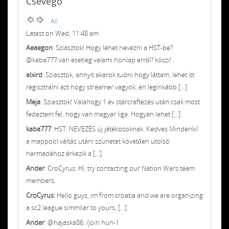
Csevegő
All
Latest on Wed, 11:48 am
Aeaegon
: Sziasztok! Hogy lehet nevezni a HST-be?
@kaba777 van esetleg valami honlap erről? köszi!
alxird
: Sziasztok, annyit akarok tudni hogy láttam, lehet itt
regisztrálni azt hogy streamer vagyok, én leginkább [...]
Meja
: Sziasztok! Valahogy 1 év starcraftezés után csak most
fedeztem fel, hogy van magyar liga. Hogyan lehet [...]
kaba777
: HST: NEVEZÉS új játékosoknak. Kedves Mindenki!
a mappool váltás utáni szünetet követően utolsó
harmadához érkezik a [...]
Ander
: CroCyrus: Hi, try contacting our Nation Wars team
members.
CroCyrus
: Hello guys, im from croatia and we are organizing
a sc2 league simmilar to yours, [...]
Ander
: @hajaska86: /join hun-1