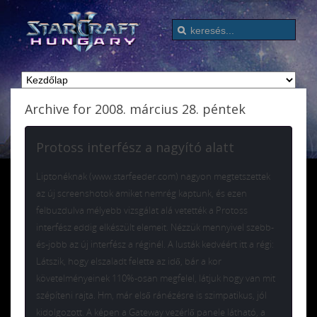
Archive for 2008. március 28. péntek
Protoss interfész a nagyító alatt
Liptonéknak (www.starfeeder.com) nagyon megtetszettek
az új screenshotok amiket nemrég kaptunk, és ezen
felbuzdulva mélyebb vizsgálat alá vetették a Protoss
interfész eddig elkészült elemeit. Nézzük mennyivel szebb-
és-jobb az új interfész a réginél. A lusták kedvéért itt a régi:
Látszik, hogy elszaladt felette az idő, bár a kor
követelményeinek 110%-osan megfelel, látjuk hogy van mit
szépíteni rajta. Hm, már első ránézésre is szimpatikus, jól
kidolgozott. A képen a Gateway vezérlő panele látható, a