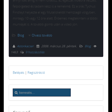
annyi időt amíg ki nem fulladsz, az egészet videóra veszed,
felpörgeted és tadam kész is a remekmű. Ez a srác Tychus
Findlayt helyezte el egy Mutaliskektől hemzsegő völgyben,
mintegy 10 vagy 12 óra alatt. Érdemes megtekinteni a többi
munkáját is. A tovább gomb után a videó jön.
Blog
Olvass tovább
Astonkacser
2008. március 28. péntek
.
Blog
1463
9 hozzászólás
Belépés
|
Regisztráció