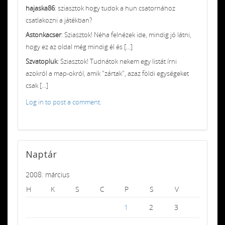
hajaska86
: sziasztok hogy tudok a hun csatornához
csatlakozni a játékban?
Astonkacser
: Sziasztok! Néha felnézek ide, mindig jó látni,
hogy ez az oldal még mindig él és [...]
Szvatopluk
: Sziasztok! Tudnátok nekem egy listát írni
azokról a map-okról, amik "zártak", azaz földi egységeket
csak [...]
Log in to post a comment.
Naptár
2008. március
H
K
S
C
P
S
V
1
2
3