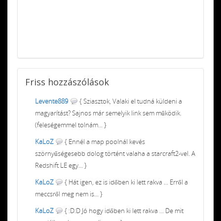
Friss
hozzászólások
Levente889
{ Sziasztok, Valaki el tudná küldeni a
magyarítást? Sajnos már semelyik link sem működik.
(feleségemmel tolnám... }
KaLoZ
{ Ennél a map poolnál kevés
szörnyűségesebb dolog történt valaha a starcraft2-vel. A
Redshift LE egy... }
KaLoZ
{ Hát igen, ez is időben ki lett rakva ... Erről a
meccsről meg nem is... }
KaLoZ
{ :D:D Jó hogy időben ki lett rakva ... De mit