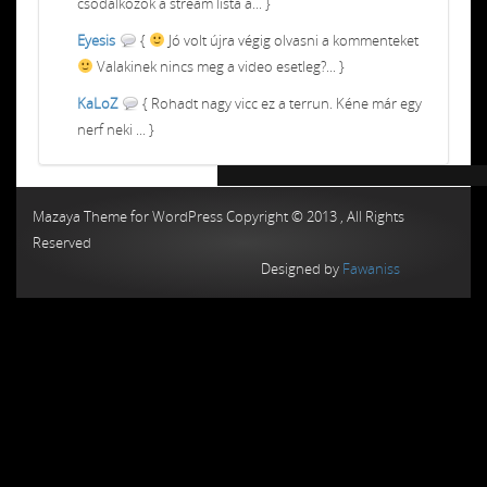
csodálkozok a stream lista a... }
Eyesis
{
Jó volt újra végig olvasni a kommenteket
Valakinek nincs meg a video esetleg?... }
KaLoZ
{ Rohadt nagy vicc ez a terrun. Kéne már egy
nerf neki ... }
Chiptuning MMC Autochip
Chiptunin
Mazaya Theme for WordPress Copyright © 2013 , All Rights
Reserved
Designed by
Fawaniss