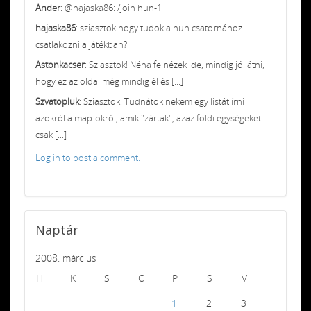
Ander
: @hajaska86: /join hun-1
hajaska86
: sziasztok hogy tudok a hun csatornához
csatlakozni a játékban?
Astonkacser
: Sziasztok! Néha felnézek ide, mindig jó látni,
hogy ez az oldal még mindig él és [...]
Szvatopluk
: Sziasztok! Tudnátok nekem egy listát írni
azokról a map-okról, amik "zártak", azaz földi egységeket
csak [...]
Log in to post a comment.
Naptár
2008. március
H
K
S
C
P
S
V
1
2
3