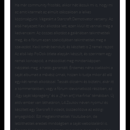
Ha már community frissítés, akkor hát lássuk mi is, hogy mi
az amit kitermelt az elmúlt időszakban a lelkes
közönségünk: Végetért a Starcraft Demotivator verseny. Az
első helyezett Kex) alkotása lett, ezen kívül itt vannak még a
kedvenceim: Az összes alkotást a galériában tekinthetitek
meg, és a fórum ezen szekciójában tekinthetitek meg a
szavazást. Kex) ismét beindult, és készített is 2 remek rajzot:
Az első kép PoOok ötlete alapján készült, és szerintem egy
remek koncepció, a másodikat meg mindenképpen
nézzétek meg, a hatás garantált. Érdemes néha csekkolni a
saját albumait a művész úrnak, hiszen ki tudja mikor áll elő
egy-két remek alkotással. Tessék dícsérni és biztatni, akár itt
a kommentekben, vagy a fórum idevonatkozó résziben, az
„Egy saját képregény” és a „[Fan art] Irka-firka” témákban. Új
aktív ember van láthatáron, L4.Zsukov néven nyomul és
készített egy Starcraft II videót, összeollózva az eddigi
anyagokból. Ezt megtekinthetitek Youtube-on, de
letölthetitek eredeti minőségben a saját weboldaláról is.