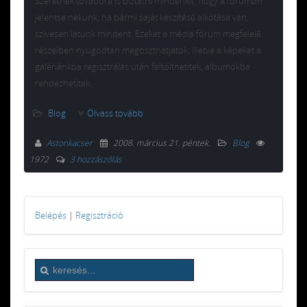
Szeretnék továbbra is biztatni mindenkit, hogy a fórumon
jelentse nekünk, ha bármi saját készítésű alkotása van,
szívesen látunk mindent. Ezeket a média fórum megfelelő
részeiben nyugodtan megoszthatjátok, illetve a képeket a
galériánkba regisztrálás után feltölthetitek, albumokba
rendezhetitek.
Blog
Olvass tovább
Astonkacser
2008. március 21. péntek
.
Blog
1972
3 hozzászólás
Belépés
|
Regisztráció