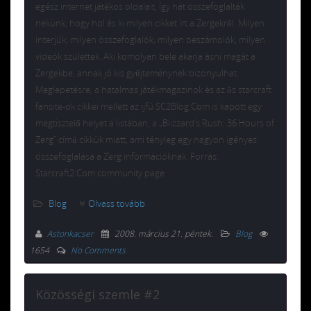
egész internet játékos oldalait, így hát összefoglalták
nekünk, hogy hol és ki milyen cikket írt a Zergekről. Milyen
interjúk, milyen összefoglalók, milyen beszámolók, milyen
videók születtek. Aki komolyan bele akarja ásni magát a
Zergekbe, annak jó kis gyűjteménynek bizonyulhat.
Meglepetésre, a hatalmas játékmagazinok és az ős starcraft
fansite-ok cikkei mellett az ijfú SC2Blog.Com is kapott egy
megtisztelő helyet a listában, a „Blizzard’s Rush: 36 Hours of
Zerg” című cikkük miatt, ami tényleg egy nagyon igényes
összefoglalása a Zerg információknak. Forrás:
Starcraft2.Com community page
Blog
Olvass tovább
Astonkacser
2008. március 21. péntek
.
Blog
1654
No Comments
Közösségi szemle #2