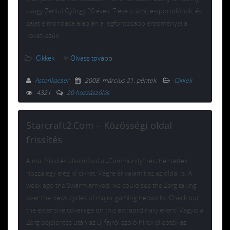
avagy Zentai György 20 éves, 7 éve számít e-sportolónak, és
saját elmondása alapján a legfontosabb eredményei a
következők:
Cikkek
Olvass tovább
Astonkacser
2008. március 21. péntek
.
Cikkek
4321
20 hozzászólás
Starcraft2.Com – Közösségi oldal
frissítés
A mai frissítés alkalmával a „Community” részhez tettek
hozzá egy elég jó cikket. Végre ér valamit ez az oldal is. A
week ago the Swarm arrived; we could see the Zerg taking
over the news cycles of major gaming networks. Check out
the extensive coverage on this extraordinary event! Vagyis a
Zerg bejelentés után az új fajról szóló hírek ellepték az