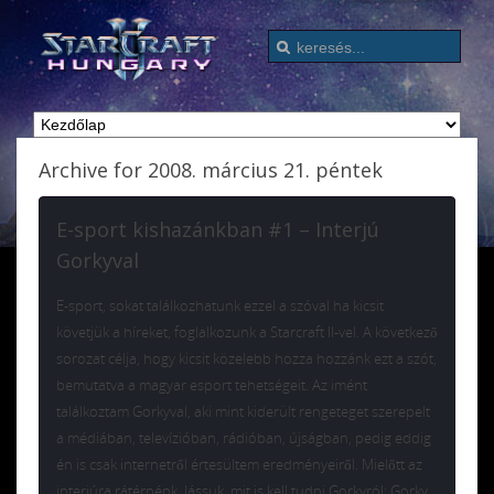
Archive for 2008. március 21. péntek
E-sport kishazánkban #1 – Interjú
Gorkyval
E-sport, sokat találkozhatunk ezzel a szóval ha kicsit
követjük a híreket, foglalkozunk a Starcraft II-vel. A következő
sorozat célja, hogy kicsit közelebb hozza hozzánk ezt a szót,
bemutatva a magyar esport tehetségeit. Az imént
találkoztam Gorkyval, aki mint kiderült rengeteget szerepelt
a médiában, televízióban, rádióban, újságban, pedig eddig
én is csak internetről értesültem eredményeiről. Mielőtt az
interjúra rátérnénk, lássuk, mit is kell tudni Gorkyról: Gorky,