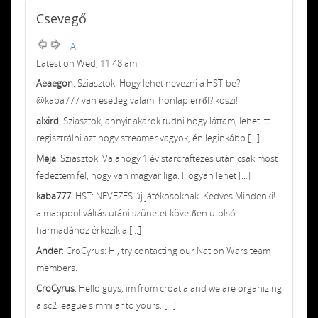
Csevegő
All
Latest on Wed, 11:48 am
Aeaegon
: Sziasztok! Hogy lehet nevezni a HST-be?
@kaba777 van esetleg valami honlap erről? köszi!
alxird
: Sziasztok, annyit akarok tudni hogy láttam, lehet itt
regisztrálni azt hogy streamer vagyok, én leginkább [...]
Meja
: Sziasztok! Valahogy 1 év starcraftezés után csak most
fedeztem fel, hogy van magyar liga. Hogyan lehet [...]
kaba777
: HST: NEVEZÉS új játékosoknak. Kedves Mindenki!
a mappool váltás utáni szünetet követően utolsó
harmadához érkezik a [...]
Ander
: CroCyrus: Hi, try contacting our Nation Wars team
members.
CroCyrus
: Hello guys, im from croatia and we are organizing
a sc2 league simmilar to yours, [...]