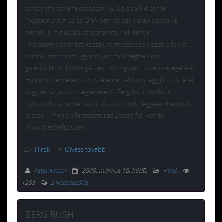
screenshotot (ami összesen 12, de ebből 4-et már
megkaptunk a 32-es QnA-ban, és egy darab egyezik a
hajnali jó minőségű screenshotokkal, amit a
ThisIsGame.Com tett közzé), természetesen ezek is fennt
vannak már mind, ugyanolyan minőségben a mi
galériánkban. Jó böngészést, olvasgatást, videó nézegetést!
Ha bármi kérdésed van, szeretnél feldobni egy jó kis ötletet
vagy témát, akkor megteheted a Zerg fórumunkban.
Nyissatok bátran témákat, vitatkozzatok, legyetek kreatívak,
éljétek ki minden fantáziátokat! Zergre fel! Forrás:
Www.Starcraft2.Com
Hírek
Olvass tovább
Astonkacser
2008. március 10. hétfő
.
Hírek
1283
2 hozzászólás
ZERG RUSH