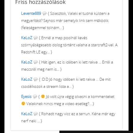
Friss
hozzászólások
Levente889
{ Sziasztok, Valaki el tudná küldeni a
magyarítást? Sajnos már semelyik link sem működik.
(feleségemmel tolnám... }
KaLoZ
{ Ennél a map poolnál kevés
szörnyűségesebb dolog történt valaha a starcraft2-vel. A
Redshift LE egy... }
KaLoZ
{ Hát igen, ez is időben ki lett rakva ... Erről a
meccsről meg nem is... }
KaLoZ
{ :D:D Jó hogy időben ki lett rakva ... De mit
csodálkozok a stream lista a... }
Eyesis
{
Jó volt újra végig olvasni a kommenteket
Valakinek nincs meg a video esetleg?... }
KaLoZ
{ Rohadt nagy vicc ez a terrun. Kéne már egy
nerf neki ... }