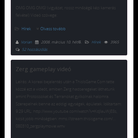
OMG OMG OMG! (vigyázat, rossz minőségű kézi kamerás
felvétel) Videó szövege:
Hírek
Olvass tovább
Vorian
2008. március 10. hétfő
.
Hírek
3965
52 hozzászólás
Zerg gameplay videó
Leírás: A koreai bejelentés után a ThisIsGame.Com tette
közzé ezt a videót, amiben Zerg hadseregeket láthatunk
amint Protossokat és Terranokat gyilkolnak halomra.
Szerepelnek benne az eddigi egységek, épületek. Időtartam:
9:29 URL: http://www.youtube.com/watch?v=KdJIauWjE8s,
kicsit jobb minőségben: mms://stream.thisisgame.com/…
080310_zergplaymovie.wmv