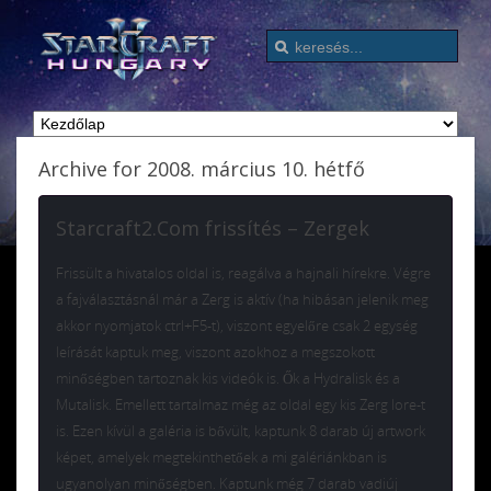
Archive for 2008. március 10. hétfő
Starcraft2.Com frissítés – Zergek
Frissült a hivatalos oldal is, reagálva a hajnali hírekre. Végre
a fajválasztásnál már a Zerg is aktív (ha hibásan jelenik meg
akkor nyomjatok ctrl+F5-t), viszont egyelőre csak 2 egység
leírását kaptuk meg, viszont azokhoz a megszokott
minőségben tartoznak kis videók is. Ők a Hydralisk és a
Mutalisk. Emellett tartalmaz még az oldal egy kis Zerg lore-t
is. Ezen kívül a galéria is bővült, kaptunk 8 darab új artwork
képet, amelyek megtekinthetőek a mi galériánkban is
ugyanolyan minőségben. Kaptunk még 7 darab vadiúj