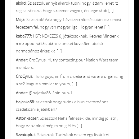
alxird
: Sziasztok, annyit akarok tudni hogy láttam, lehet itt
regisztrálni azt hogy streamer vagyok, én leginkább [...]
Meja
: Sziasztok! Valahogy 1 év starcraftezés után csak most
fedeztem fel, hogy van magyar liga. Hogyan lehet [...]
kaba777
: HST: NEVEZÉS új játékosoknak. Kedves Mindenki!
a mappool váltás utáni szünetet követően utolsó
harmadához érkezik a [...]
Ander
: CroCyrus: Hi, try contacting our Nation Wars team
members.
CroCyrus
: Hello guys, im from croatia and we are organizing
a sc2 league simmilar to yours, [...]
Ander
: @hajaska86: /join hun-1
hajaska86
: sziasztok hogy tudok a hun csatornához
csatlakozni a játékban?
Astonkacser
: Sziasztok! Néha felnézek ide, mindig jó látni,
hogy ez az oldal még mindig él és [...]
Szvatopluk
: Sziasztok! Tudnátok nekem egy listát írni