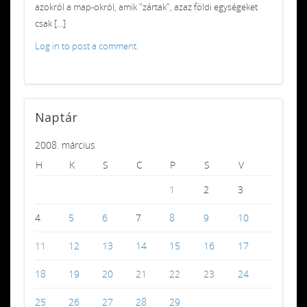
azokról a map-okról, amik "zártak", azaz földi egységeket
csak [...]
Log in to post a comment.
Naptár
2008. március
H
K
S
C
P
S
V
1
2
3
4
5
6
7
8
9
10
11
12
13
14
15
16
17
18
19
20
21
22
23
24
25
26
27
28
29