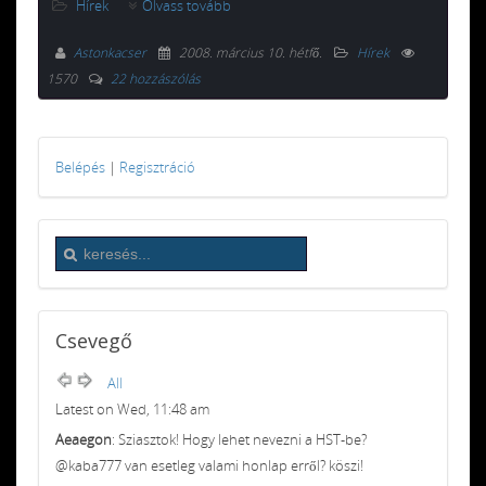
Hírek
Olvass tovább
Astonkacser
2008. március 10. hétfő
.
Hírek
1570
22 hozzászólás
Belépés
|
Regisztráció
Csevegő
All
Latest on Wed, 11:48 am
Aeaegon
: Sziasztok! Hogy lehet nevezni a HST-be?
@kaba777 van esetleg valami honlap erről? köszi!