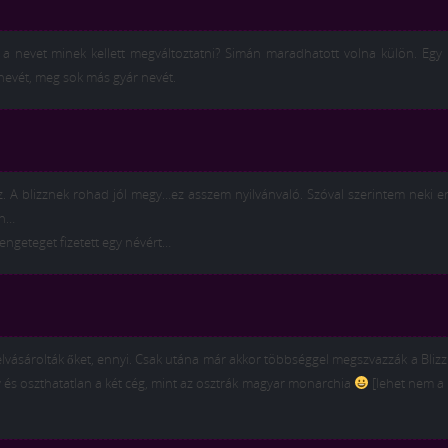
 a nevet minek kellett megváltoztatni? Simán maradhatott volna külön. Egy
 nevét, meg sok más gyár nevét.
z. A blizznek rohad jól megy…ez asszem nyilvánvaló. Szóval szerintem neki 
en…
engeteget fizetett egy névért…
 felvásárolták őket, ennyi. Csak utána már akkor többséggel megszvazzák a Bliz
gy és oszthatatlan a két cég, mint az osztrák magyar monarchia
[lehet nem a