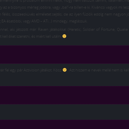
kármennyire is próbálom elhinni nekik, hogy nem változik semmi, valamiért m
az a bizonyos mérleg jobbra, vagy „bal”-ra billen-e ki. Kiváncsi vagyok mi lesz
n félős, összeesküvés elméletet sejtős, de az ilyen fúziók eddíg nem nagyon j
g EA ésatöbbi, vagy AMD – ATi…) mindegy, meglássuk.
nel, aki játszott már Raven játékokkal (Heretic, Soldier of Fortune, Quake
kell őket szeretni, és miért kell utálni
r fel egy pár Activision játékot. Kösz
. Azt hiszem e nevek mellé nem is kel