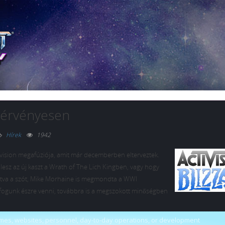
égérvényesen
Hírek
1942
ivision megafúziója, amit már decemberben elterveztek.
lesz az új kaszt a Wrath of The Lich Kingben, vagy hogy
ordítva a szót, Mike Morhaine is megmondta a WWI
ogunk észre venni, továbbra is a megszokott minőségben
games, websites, personnel, day-to-day operations, or development