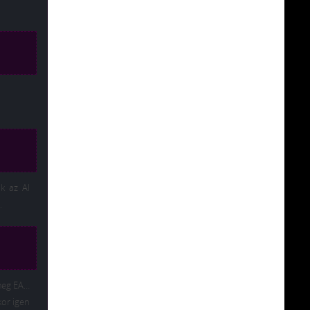
k az AI
.
 meg EA…
kor igen