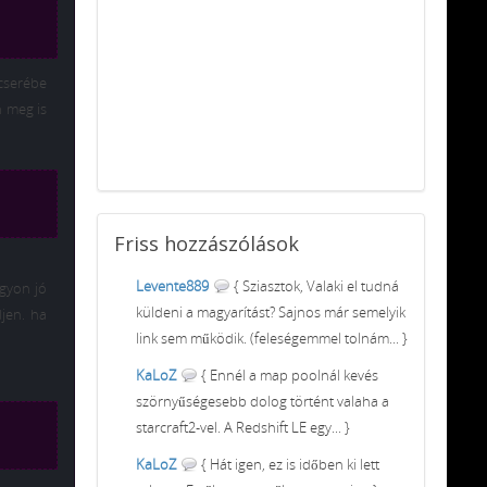
 cserébe
 meg is
Friss
hozzászólások
Levente889
{ Sziasztok, Valaki el tudná
agyon jó
küldeni a magyarítást? Sajnos már semelyik
jen. ha
link sem működik. (feleségemmel tolnám... }
KaLoZ
{ Ennél a map poolnál kevés
szörnyűségesebb dolog történt valaha a
starcraft2-vel. A Redshift LE egy... }
KaLoZ
{ Hát igen, ez is időben ki lett