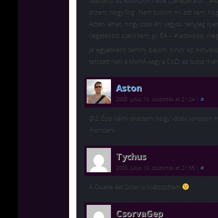
ráadásul az Activision neve szerepel elöl… A
érzem, hogy fog.. Nem tudom mi, azt sem, hogy 
Aztán lehet, hogy csak én vagyok tényleg ilye
(legalábbis szerintem, pl. EA – Westwood, me
Ja egyébként semmi bajom nincs az Activision
tetszett neki a MoHA vagy a CoD, az tudja miért 
Aston
2008. július 10. csütörtök at 21:24
|
#
@2: Épp kérni akartam, hogy valaki soroljon má
mondani.
Tychus
2008. július 10. csütörtök at 21:55
|
#
A Quake 4et 2szer is kijátszottam
CsorvaGep