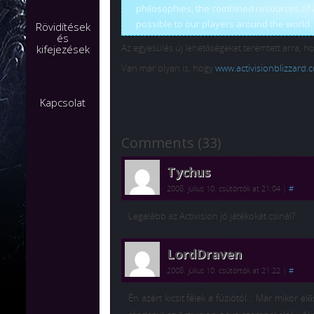
philosophies, the combined resources of Ac
possible to our players around the world. 
Rövidítések
és
Az egyesülés új lehetőségeket teremtett arra, hogy
kifejezések
Van már olyan is, hogy
www.activisionblizzard.
Kapcsolat
Comments (33)
Tychus
2008. július 10. csütörtök at 21:04
|
#
Legalább az Activision jó játékokat csinál?
LordDraven
2008. július 10. csütörtök at 21:22
|
#
Én azért kicsit félek a fúziótól… Már mikor elő