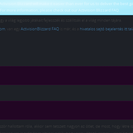
tivision Blizzard will make it easier than ever for us to deliver the best 
For more information, please check out our Activision Blizzard FAQ.
 a világ legjobb játékait fejlesszék és szállítsák el a világ minden tájára.
com
, van egy
ActivisionBlizzard FAQ
is már, és a
hivatalos sajtó bejelentés itt ta
ször hallottam róla, akkor sem tetszett nagyon az ötlet, de most, hogy létre is 