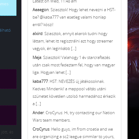
Latest on Wed, 11:48 am
games
Aeaegon
: Sziasztok! Hogy lehet nevezni a HST-
be? @kaba777 van esetleg valami honlap
erről? köszi!
lálható
.
alxird
: Sziasztok, annyit akarok tudni hogy
láttam, lehet itt regisztrálni azt hogy streamer
vagyok, én leginkább [...]
Meja
: Sziasztok! Valahogy 1 év starcraftezés
után csak most fedeztem fel, hogy van magyar
liga. Hogyan lehet [...]
kaba777
: HST: NEVEZÉS új játékosoknak.
Kedves Mindenki! a mappool váltás utáni
szünetet követően utolsó harmadához érkezik
a [...]
Ander
: CroCyrus: Hi, try contacting our Nation
Wars team members.
CroCyrus
: Hello guys, im from croatia and we
jött, és
are organizing a sc2 league simmilar to yours,