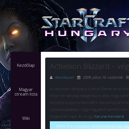
Activision Blizzard – v
Kezdőlap
Astonkacser
2008. július 10. csütörtök
.
A napokban létrejött a Vivendi Games és az Act
Magyar
stream lista
Most már tényleg retteghetünk attól, hogy bárd 
konzolra is kijön a Starcraft II. Na komolyra f
nyitóbeszédében, hogy nagyjából semmit nem f
dolgoznak majd, és ahogy
Karune mondaná
:
Wiki
While this transition doesnt impact our 