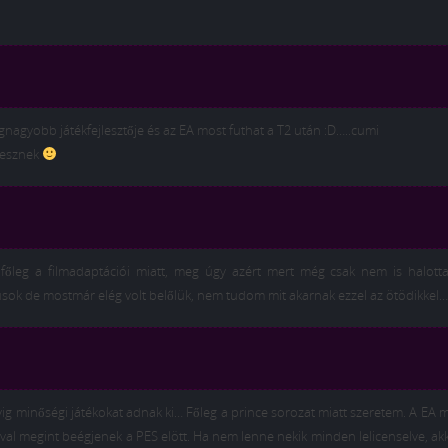
 legnagyobb játékfejlesztője és az EA most futhat a T2 után :D…..cumi
 lesznek
 főleg a filmadaptációi miatt, meg úgy azért mert még csak nem is halotta
kusok de mostmár elég volt belőlük, nem tudom mit akarnak ezzel az ötödikkel…
yig minőségi játékokat adnak ki… Főleg a prince sorozat miatt szeretem. A EA
val megint beégjenek a PES elött. Ha nem lenne nekik minden lelicenselve, ak