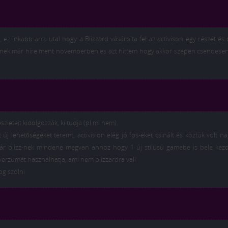
, ez inkabb arra utal hogy a Blizzard vásárolta fel az activison egy részét és
ek már hire ment novemberben es azt hittem hogy akkor szepen csendesen
szleteit kidolgozzák, ki tudja (pl mi nem).
 új lehetőségeket teremt, activision elég jó fps-eket csinált és köztük volt n
már blizz-nek mindene megvan ahhoz hogy 1 új stílusú gamebe is bele kezd
iverzumát használhatja, ami nem blizzardra vall
og szólni