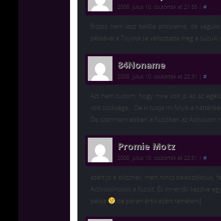
2008. július 10. csütörtök at 21:55
|
#
Biztos nem lesz belőle probléma, de végülis
példával a Toyota se változtatta meg a suzuki
84Noname
2008. július 10. csütörtök at 22:31
|
#
Azt nem tudom, hogy mire volt jó ez az egés
volt szüksége… De ki tudja mi folyik a háttérb
De szerintem ebben a fúzióban az Activision r
Promie Motz
2008. július 10. csütörtök at 22:51
|
#
azért jó a blizznek, mert nincs beleszólásuk,
Activisoinosok a fúziót. És innentől kezdve e
példa
de páran értik azért remélem]