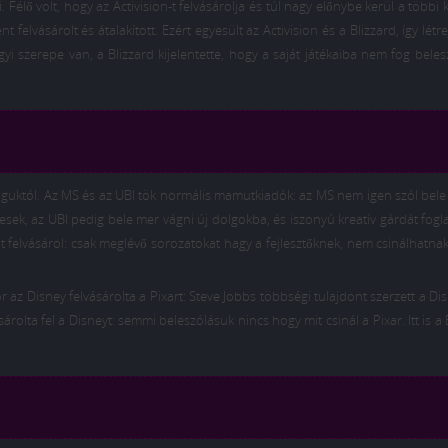
. Félő volt, hogy az Activision-t felvásárolja és túl nagy előnybe kerül a többi 
elvásárolt és átalakított. Ezért egyesült az Activision és a Blizzard, így létre
i szerepe van, a Blizzard kijelentette, hogy a saját játékaiba nem fog beles
maguktól. Az MS és az UBI tök normális mamutkiadók: az MS nem igen szól bele
resek, az UBI pedig bele mer vágni új dolgokba, és iszonyú kreatív gárdát fogla
t felvásárol: csak meglévő sorozatokat hagy a fejlesztőknek, nem csinálhatn
r az Disney felvásárolta a Pixart: Steve Jobbs többségi tulajdont szerzett a D
árolta fel a Disneyt: semmi beleszólásuk nincs hogy mit csinál a Pixar. Itt is a 