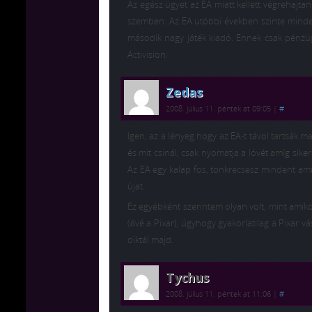
Az egész ügyet az EA miatt kellett végrehajtani
szemben. Az EA utóbbi években szinte mindent f
második nagy játék kiadó. Ennek csak pénzügy
Activision.
Zedas
2008. július 11. péntek at 09:05
|
#
Igen, az a lényeg hogy az EA-t távol tartsák 
és mit csinál, csak nyomatja a lóvét amíg sike
Az EA egy kalap fos, tönkrecsesz mindent ami
újat.
Ez egyébként szerintem olyan volt, mint amiko
(ővé a Pixar), úgyhogy gyakorlatilag a Pixar vás
diktál majd.
Tychus
2008. július 11. péntek at 11:06
|
#