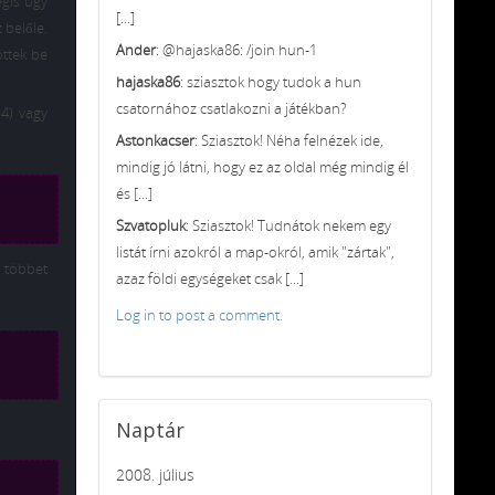
égis úgy
[...]
 belőle.
Ander
: @hajaska86: /join hun-1
öttek be
hajaska86
: sziasztok hogy tudok a hun
csatornához csatlakozni a játékban?
 4) vagy
Astonkacser
: Sziasztok! Néha felnézek ide,
mindig jó látni, hogy ez az oldal még mindig él
és [...]
Szvatopluk
: Sziasztok! Tudnátok nekem egy
listát írni azokról a map-okról, amik "zártak",
l többet
azaz földi egységeket csak [...]
Log in to post a comment.
Naptár
2008. július