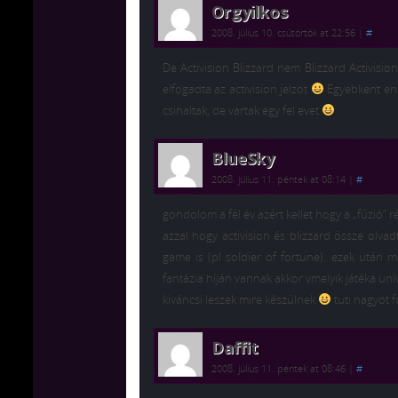
Orgyilkos
2008. július 10. csütörtök at 22:56
|
#
De Activision Blizzard nem Blizzard Activision
elfogadta az activision jelzot
Egyebkent enn
csinaltak, de vartak egy fel evet
BlueSky
2008. július 11. péntek at 08:14
|
#
gondolom a fél év azért kellet hogy a „fúzió” ré
azzal hogy activision és blizzard össze olvadt
game is (pl soldier of fortune)…ezek után 
fantázia híján vannak akkor vmelyik játéka un
kiváncsi leszek mire készülnek
tuti nagyot f
Daffit
2008. július 11. péntek at 08:46
|
#