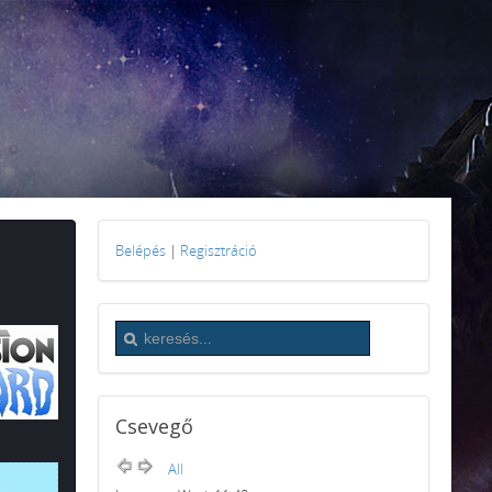
Belépés
|
Regisztráció
Csevegő
All