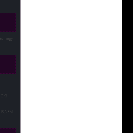
át nagy
ROK!
 IS,NEM