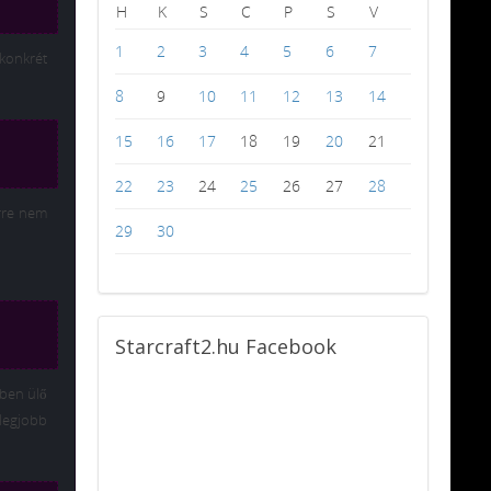
H
K
S
C
P
S
V
1
2
3
4
5
6
7
 konkrét
8
9
10
11
12
13
14
15
16
17
18
19
20
21
22
23
24
25
26
27
28
erre nem
29
30
Starcraft2.hu
Facebook
zben ülő
 legjobb