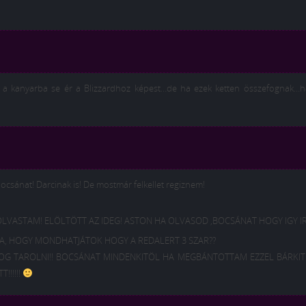
ze a kanyarba se ér a Blizzardhoz képest…de ha ezek ketten összefognak…h
sánat! Darcinak is! De mostmár felkellet regiznem!
LVASTAM! ELÖLTÖTT AZ IDEG! ASTON HA OLVASOD ,BOCSÁNAT HOGY IGY I
BA, HOGY MONDHATJÁTOK HOGY A REDALERT 3 SZAR??
OG TAROLNI!! BOCSÁNAT MINDENKITÖL HA MEGBÁNTOTTAM EZZEL BÁRKIT
!!!!!!