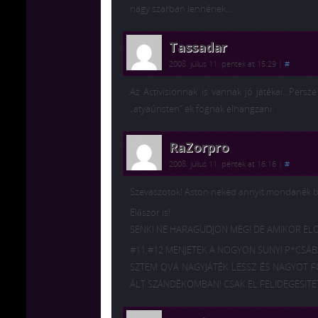
nagy szarban lennének…
Tassadar
2008. július 11. péntek at 15:29
|
#
Az Activisionnak is vannak jó játékai…Pers
„atyaúristen” ek fognak elhangzani.
RaZorpro
2008. július 11. péntek at 16:16
|
#
Szevaszotok! Aston neked annyit mondanék boc
Először is!
SENKI NE HARAGUDJON MEG! DE AMIKOR ELO
#11,#12 MENJETEK A NOGYON SUNYI P*CSÁ
SZTEM QVA NAGYJÁTÉK LESSZ ÉS NAGYOT F
ÁLT SZÁNDÉKOMBAN! CSAK EL FELIDEGESITETT