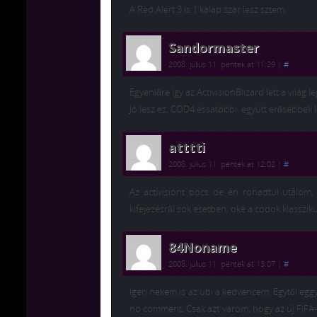
A Red Alert 3 is 1 kalap szar lesz sztem.
Sandormaster
2008. július 11. péntek at 11:29
|
#
Egyenlőre így az ActivisionBlizard lett a világ
Jó lesz ez, COD4 éssatöbbi, együtt erősebbek
atttti
2008. július 11. péntek at 12:02
|
#
Az activisiont bocs de én rohadtul utálom,
kifejezésről sok esetben, oké a codok klasszi
84Noname
2008. július 11. péntek at 13:07
|
#
Igen nekem is az ubi a kedvencem. Egytől egg
no comment. Csak azt várom, hogy az új FIFA-