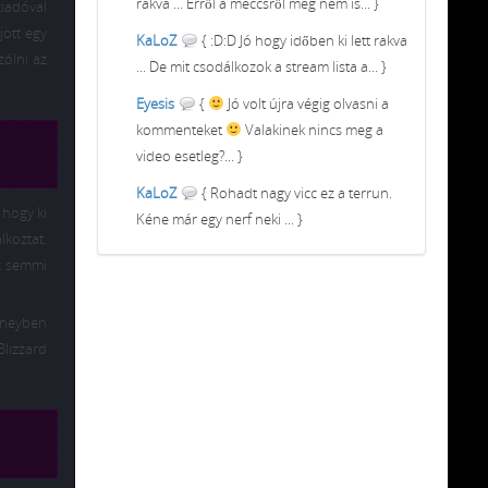
rakva ... Erről a meccsről meg nem is... }
kiadóval
jött egy
KaLoZ
{ :D:D Jó hogy időben ki lett rakva
zólni az
... De mit csodálkozok a stream lista a... }
Eyesis
{
Jó volt újra végig olvasni a
kommenteket
Valakinek nincs meg a
video esetleg?... }
KaLoZ
{ Rohadt nagy vicc ez a terrun.
 hogy ki
Kéne már egy nerf neki ... }
lkoztat.
ak semmi
isneyben
Blizzard