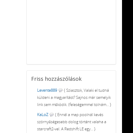
Friss
hozzászólások
Levente889
{ Sziasztok, Valaki el tudná
küldeni a magyarítást? Sajnos már semelyik
link sem működik. (feleségemmel tolnám... }
KaLoZ
{ Ennél a map poolnál kevés
szörnyűségesebb dolog történt valaha a
starcraft2-vel. A Redshift LE egy... }