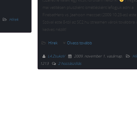
(Szeretne valaki egy kicsit fordítani nekünk?
) Végez
mai vetítésen pluszként ismétlésként lefogjuk adni a
FirebatHero vs. Jaehoon meccset (2009.10.28-as) este 
.
Hírek
Szóval este 8-tól az SC2.hu streamen várok továbbra 
kedves nézőt!
Hírek
Olvass tovább
L4.ZsukoV
2009. november 1. vasárnap
.
Hí
1213
2 hozzászólás