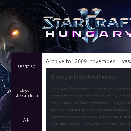
Archive for 2009. november 1. va
Kezdőlap
Bizony mindkettő ingame!
A legújabb Blizzcastban (mint általában az öss
Magyar
stream lista
legizgalmasabb dolog sosem az, amiről valójáb
azok a képek, amiket hozzátesznek. Hölgyeim é
tekintsék meg ezeket a szép képeket, amelyek –
nem ámítás – ingame képek. Ilyenkor egy picit
Wiki
hogy igen, megéri várni erre a szar szép játékra!