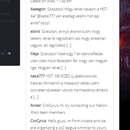
etül a
Latest on Wed, 11:48 am
Aeaegon
: Sziasztok! Hogy lehet nevezni a HST-
10-től!
be? @kaba777 van esetleg valami honlap
is minden
erről? köszi!
alxird
: Sziasztok, annyit akarok tudni hogy
láttam, lehet itt regisztrálni azt hogy streamer
vagyok, én leginkább [...]
rek
Meja
: Sziasztok! Valahogy 1 év starcraftezés
után csak most fedeztem fel, hogy van magyar
liga. Hogyan lehet [...]
kaba777
: HST: NEVEZÉS új játékosoknak.
Kedves Mindenki! a mappool váltás utáni
szünetet követően utolsó harmadához érkezik
a [...]
Ander
: CroCyrus: Hi, try contacting our Nation
Wars team members.
CroCyrus
: Hello guys, im from croatia and we
are organizing a sc2 league simmilar to yours,