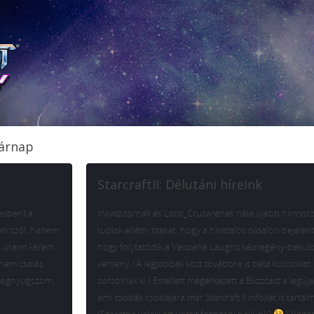
sárnap
StarcraftII: Délutáni híreink
zesben) a
Inkwizitornak és Lord_Crusarenek hála újabb hírmorz
an szól, hanem
tudlak ellátni titeket, hogy a hivatalos oldalon bejelent
s uraim kérem
hogy folytatódik a Vespene Laughs képregény-bekül
 nem csalás
verseny. (A legjobbak közt továbbra is béta kulcsokat
 megnyugszom,
sorsolnak ki.) Emellett megérkezett a Blizzcast a legúj
ami csodák csodájára már Starcraft II infókat is tartal