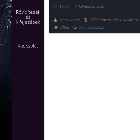
Hírek
Olvass tovább
Rövidítések
és
Astonkacser
2009. november 1. vasárnap
kifejezések
2036
31 hozzászólás
Kapcsolat