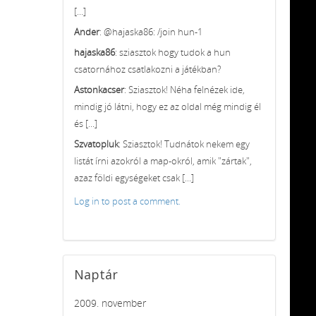
[...]
Ander
: @hajaska86: /join hun-1
hajaska86
: sziasztok hogy tudok a hun
csatornához csatlakozni a játékban?
Astonkacser
: Sziasztok! Néha felnézek ide,
mindig jó látni, hogy ez az oldal még mindig él
és [...]
Szvatopluk
: Sziasztok! Tudnátok nekem egy
listát írni azokról a map-okról, amik "zártak",
azaz földi egységeket csak [...]
Log in to post a comment.
Naptár
2009. november