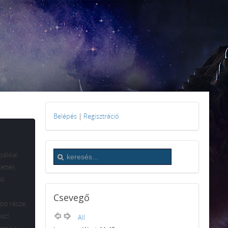
Belépés
|
Regisztráció
sákkal
ették,
dő
Csevegő
abb része,
maz!
All