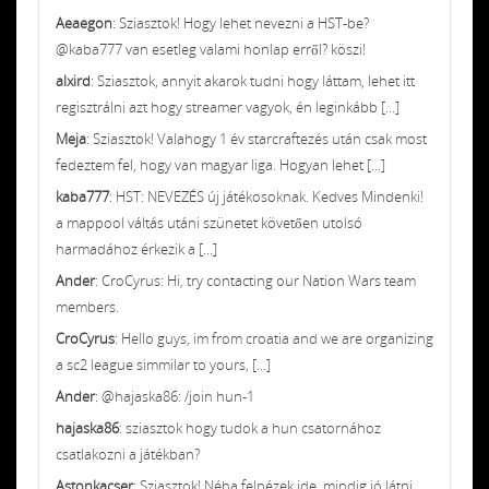
Aeaegon
: Sziasztok! Hogy lehet nevezni a HST-be?
@kaba777 van esetleg valami honlap erről? köszi!
alxird
: Sziasztok, annyit akarok tudni hogy láttam, lehet itt
regisztrálni azt hogy streamer vagyok, én leginkább [...]
Meja
: Sziasztok! Valahogy 1 év starcraftezés után csak most
fedeztem fel, hogy van magyar liga. Hogyan lehet [...]
kaba777
: HST: NEVEZÉS új játékosoknak. Kedves Mindenki!
a mappool váltás utáni szünetet követően utolsó
harmadához érkezik a [...]
Ander
: CroCyrus: Hi, try contacting our Nation Wars team
members.
CroCyrus
: Hello guys, im from croatia and we are organizing
a sc2 league simmilar to yours, [...]
Ander
: @hajaska86: /join hun-1
hajaska86
: sziasztok hogy tudok a hun csatornához
csatlakozni a játékban?
Astonkacser
: Sziasztok! Néha felnézek ide, mindig jó látni,