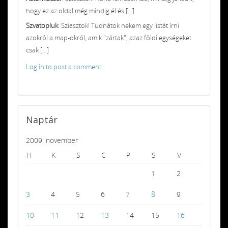
hogy ez az oldal még mindig él és [...]
Szvatopluk
: Sziasztok! Tudnátok nekem egy listát írni
azokról a map-okról, amik "zártak", azaz földi egységeket
csak [...]
Log in to post a comment.
Naptár
2009. november
H
K
S
C
P
S
V
1
2
3
4
5
6
7
8
9
10
11
12
13
14
15
16