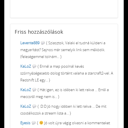
Friss
hozzászólások
Levente889
{ Sziasztok, Valaki el tudná küldeni a
magyarítást? Sajnos már semelyik link sem működik.
(feleségemmel tolnám... }
KaLoZ
{ Ennél a map poolnál kevés
szörnyűségesebb dolog történt valaha a starcraft2-vel. A
Redshift LE egy... }
KaLoZ
{ Hát igen, ez is időben ki lett rakva ... Erről a
meccsről meg nem is... }
KaLoZ
{ :D:D Jó hogy időben ki lett rakva ... De mit
csodálkozok a stream lista a... }
Eyesis
{
Jó volt újra végig olvasni a kommenteket