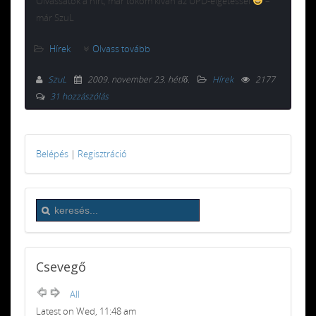
Olvassátok a hírt, már tököm kivan az UPD-elgetéssel
–
már SzuL
Hírek
Olvass tovább
SzuL
2009. november 23. hétfő
.
Hírek
2177
31 hozzászólás
Belépés
|
Regisztráció
Csevegő
All
Latest on Wed, 11:48 am