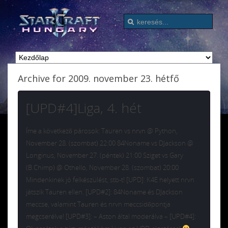
Archive for 2009. november 23. hétfő
[UPD#4]Liga, 4. hét
Íme a következő párosok: Tauren vs nrvn @ Python,
November 28. (szombat) 22:00 84Noname vs DJackson @
Longinus, November 27. (péntek) 21:00 Sziget vs Gary
(B.Chimp) @ Othello, November 28. (szombat) 20:00
Mindenkinek jó felkészülést, stb-t! [UPD]: K4E helyett nrvn
játszik Tauren ellen. [UPD#2]: 84Noname és DJackson
meccse, valamint Tauren és nrvn meccsidőpontja
megcserélve! [UPD#3]: – Aston által moderálva – [UPD#4]: