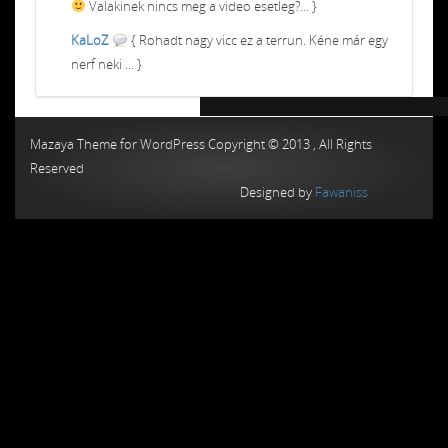
Valakinek nincs meg a video esetleg?... }
KaLoZ
{ Rohadt nagy vicc ez a terrun. Kéne már egy
nerf neki ... }
Chiptuning MMC Autochip
Chiptunin
Mazaya Theme for WordPress Copyright © 2013 , All Rights
Reserved
Designed by
Fawaniss