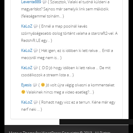
Levente889
{ Sziasztok, Valaki el tudná küldeni a
magyarítást? Sajnos már semelyik link sem működik.
(feleségemmel tolnám... }
KaLoZ
{ Ennél a map poolnál kevés
szörnyűségesebb dolog történt valaha a starcraft2-vel. A
Redshift LE egy... }
KaLoZ
{ Hát igen, ez is időben ki lett rakva ... Erről a
meccsről meg nem is... }
KaLoZ
{ :D:D Jó hogy időben ki lett rakva ... De mit
csodálkozok a stream lista a... }
Eyesis
{
Jó volt újra végig olvasni a kommenteket
Valakinek nincs meg a video esetleg?... }
KaLoZ
{ Rohadt nagy vicc ez a terrun. Kéne már egy
nerf neki ... }
Chiptuning MMC Autochip
Chiptunin
Mazaya Theme for WordPress Copyright © 2013 , All Rights