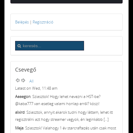
Belépés
|
Regisztráció
Csevegő
All
Latest on Wed, 11:48 am
Aeaegon
: Sziasztok! Hogy lehet nevezni a HST-be?
@kaba777 van esetleg valami honlap erről? köszi!
alxird
: Sziasztok, annyit akarok tudni hogy láttam, lehet itt
regisztrálni azt hogy streamer vagyok, én leginkább [...]
Meja
: Sziasztok! Valahogy 1 év starcraftezés után csak most