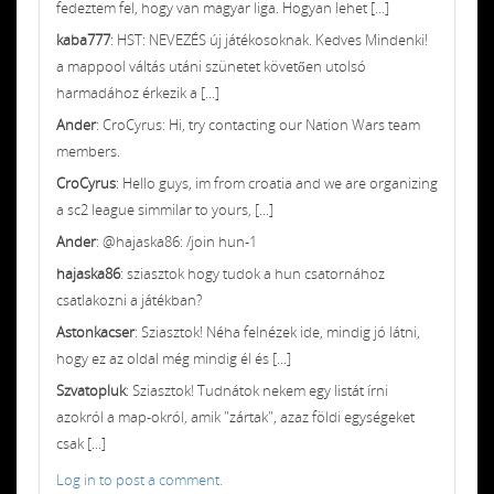
fedeztem fel, hogy van magyar liga. Hogyan lehet [...]
kaba777
: HST: NEVEZÉS új játékosoknak. Kedves Mindenki!
a mappool váltás utáni szünetet követően utolsó
harmadához érkezik a [...]
Ander
: CroCyrus: Hi, try contacting our Nation Wars team
members.
CroCyrus
: Hello guys, im from croatia and we are organizing
a sc2 league simmilar to yours, [...]
Ander
: @hajaska86: /join hun-1
hajaska86
: sziasztok hogy tudok a hun csatornához
csatlakozni a játékban?
Astonkacser
: Sziasztok! Néha felnézek ide, mindig jó látni,
hogy ez az oldal még mindig él és [...]
Szvatopluk
: Sziasztok! Tudnátok nekem egy listát írni
azokról a map-okról, amik "zártak", azaz földi egységeket
csak [...]
Log in to post a comment.