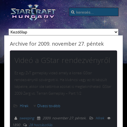
Archive for 2009. november 27. péntek
Videó a GStar rendezvényről
Ez egy ZvT gameplay videó amely a koreai GStar
rendezvényről szivárgott ki. Ha kíváncsi vagy az itt készült
képekre, akkor ide kattintva azokat is megtekintheted. GStar
2009 Zerg vs. Terran Gameplay – Part 1/2
Hírek
Olvass tovább
sweeping
2009. november 27. péntek
.
Hírek
1890
28 hozzászólás