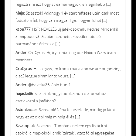
regisztrálni azt hogy streamer vagyok, én leginkább [...]
Meja
: Sziasztok! Valahogy 1 év starcraftezés után csak most
fedeztem fel, hogy van magyar liga. Hogyan lehet [...]
kaba777
: HST: NEVEZÉS új játékosoknak. Kedves Mindenki!
a mappool váltás utáni szünetet követően utolsó
harmadához érkezik a [...]
Ander
: CroCyrus: Hi, try contacting our Nation Wars team
members.
CroCyrus
: Hello guys, im from croatia and we are organizing
a sc2 league simmilar to yours, [...]
Ander
: @hajaska86: /join hun-1
hajaska86
: sziasztok hogy tudok a hun csatornához
csatlakozni a játékban?
Astonkacser
: Sziasztok! Néha felnézek ide, mindig jó látni,
hogy ez az oldal még mindig él és [...]
Szvatopluk
: Sziasztok! Tudnátok nekem egy listát írni
azokról a map-okról, amik "zártak", azaz földi egységeket