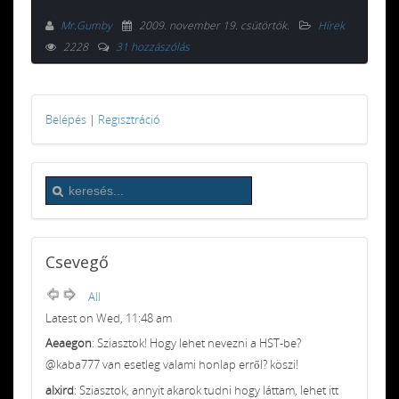
Mr.Gumby
2009. november 19. csütörtök
.
Hírek
2228
31 hozzászólás
Belépés
|
Regisztráció
Csevegő
All
Latest on Wed, 11:48 am
Aeaegon
: Sziasztok! Hogy lehet nevezni a HST-be?
@kaba777 van esetleg valami honlap erről? köszi!
alxird
: Sziasztok, annyit akarok tudni hogy láttam, lehet itt