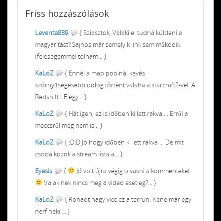
Friss
hozzászólások
Levente889
{ Sziasztok, Valaki el tudná küldeni a
magyarítást? Sajnos már semelyik link sem működik.
(feleségemmel tolnám... }
KaLoZ
{ Ennél a map poolnál kevés
szörnyűségesebb dolog történt valaha a starcraft2-vel. A
Redshift LE egy... }
KaLoZ
{ Hát igen, ez is időben ki lett rakva ... Erről a
meccsről meg nem is... }
KaLoZ
{ :D:D Jó hogy időben ki lett rakva ... De mit
csodálkozok a stream lista a... }
Eyesis
{
Jó volt újra végig olvasni a kommenteket
Valakinek nincs meg a video esetleg?... }
KaLoZ
{ Rohadt nagy vicc ez a terrun. Kéne már egy
nerf neki ... }