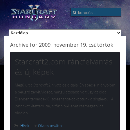
Archive for 2009. november 19. csütörtök
Starcraft2.com ráncfelvarrás
és új képek
Megújult a Starcraft 2 hivatalos oldala. Én speciel hiányolom
a beugró zenét/videót, hangulatosabb volt úgy az oldal.
Ellenben temérdek új screenshot-ot kaptunk a single-ből. A
jobbakat kitettem ide, a többiből lehet csemegézni az
oldalon.
Hírek
Olvass tovább