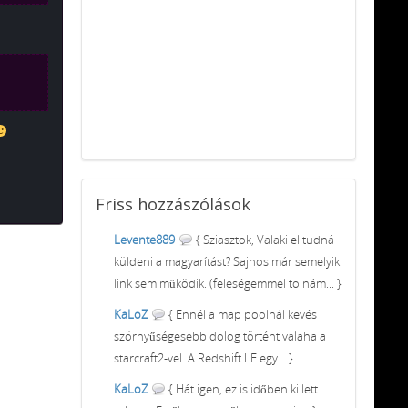
Friss
hozzászólások
Levente889
{ Sziasztok, Valaki el tudná
küldeni a magyarítást? Sajnos már semelyik
link sem működik. (feleségemmel tolnám... }
KaLoZ
{ Ennél a map poolnál kevés
szörnyűségesebb dolog történt valaha a
starcraft2-vel. A Redshift LE egy... }
KaLoZ
{ Hát igen, ez is időben ki lett