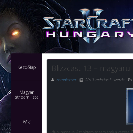
Blizzcast 13 – magyarul
Kezdőlap
Astonkacser
2010. március 3. szerda
.
Magyar
stream lista
Wiki
Huh, basszus. Azt hittem sosem érek a végére. 