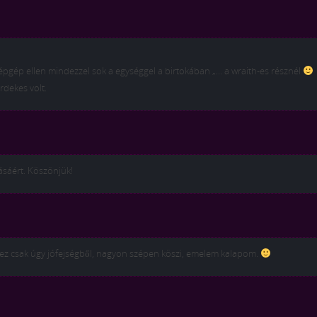
épgép ellen mindezzel sok a egységgel a birtokában „… a wraith-es résznél
érdekes volt.
ásáért. Köszönjük!
ez csak úgy jófejségből, nagyon szépen köszi, emelem kalapom.