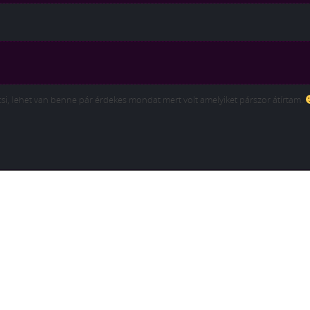
csi, lehet van benne pár érdekes mondat mert volt amelyiket párszor átírtam.