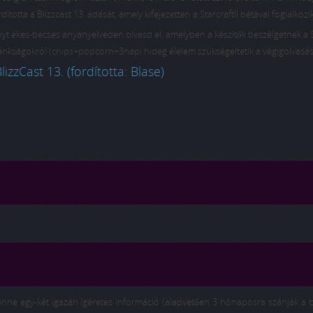
dította a Blizzcast 13. adását, amely kifejezetten a StarcraftII bétával foglalkozik
nyt ékes-becses anyanyelveden olvasd el, amelyben a készítők beszélgetnek a S
yalánkságokról (chips+popcorn+3napi hideg élelem szükségeltetik a végigolvasá
lizzCast 13. (fordította: Blase)
enne egy-két igazán ígéretes információ (alapvetően 3 hónaposra szánják a 