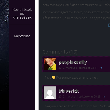
hatalmas taps illeti
Blase
elvtársunknak, aki lefor
Rövidítések
Most lehetőséged nyílik arra, hogy ezt az iromá
és
kifejezések
II fejlesztéséről, a béta szerepéről és egyéb n
B
Kapcsolat
Comments (10)
peoplecanfly
2010. március 3. szerda at 23:41
|
#
Nice
Köszönjük szépen a fordítást.
Maverick
2010. március 4. csütörtök at 00:23
|
#
Nagyon szépen köszönjük a fordítást. Volt b