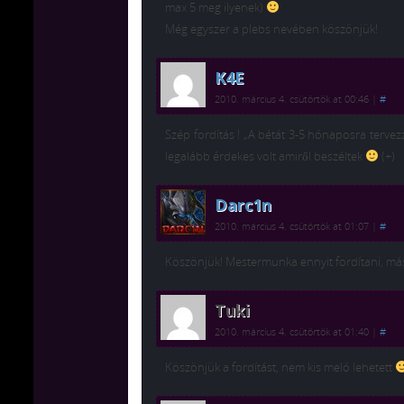
max 5 meg ilyenek)
Még egyszer a plebs nevében köszönjük!
K4E
2010. március 4. csütörtök at 00:46
|
#
Szép fordítás ! „A bétát 3-5 hónaposra tervez
legalább érdekes volt amiről beszéltek
(+)
Darc1n
2010. március 4. csütörtök at 01:07
|
#
Köszönjük! Mestermunka ennyit fordítani, másh
Tuki
2010. március 4. csütörtök at 01:40
|
#
Köszönjük a fordítást, nem kis meló lehetett