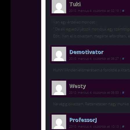
Tuki
2010. március 4. csütörtök at 02:19
|
#
Van egy érdekes mondat:
” De aki egyedül játszik mondjuk egy számítóg
Edit.: Nah el is olvastam, megérte lefordítani, 
Demotivator
2010. március 4. csütörtök at 06:27
|
#
Huhh! Minden elismerésem a fordítóé a kitart
Westy
2010. március 4. csütörtök at 09:53
|
#
Na végig olvastam. Rettenetesen nagy munka 
ProfessorJ
2010. március 4. csütörtök at 10:13
|
#