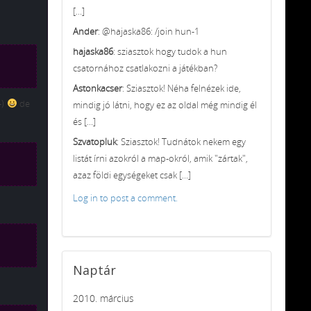
[...]
Ander
: @hajaska86: /join hun-1
hajaska86
: sziasztok hogy tudok a hun
csatornához csatlakozni a játékban?
Astonkacser
: Sziasztok! Néha felnézek ide,
-)
de
mindig jó látni, hogy ez az oldal még mindig él
és [...]
Szvatopluk
: Sziasztok! Tudnátok nekem egy
listát írni azokról a map-okról, amik "zártak",
azaz földi egységeket csak [...]
Log in to post a comment.
Naptár
2010. március