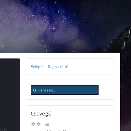
Belépés
|
Regisztráció
Csevegő
All
y is,