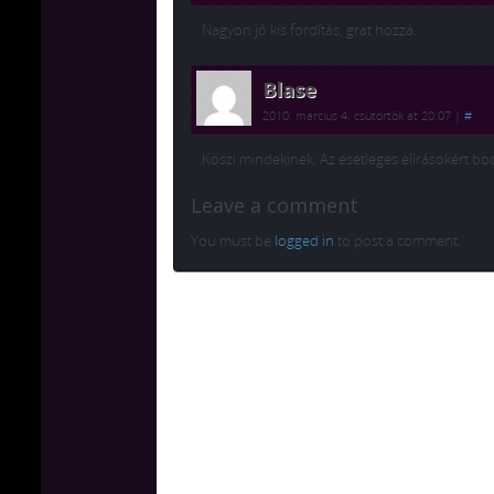
Nagyon jó kis fordítás, grat hozzá.
Blase
2010. március 4. csütörtök at 20:07
|
#
Köszi mindekinek. Az esetleges elírásokért bo
Leave a comment
You must be
logged in
to post a comment.