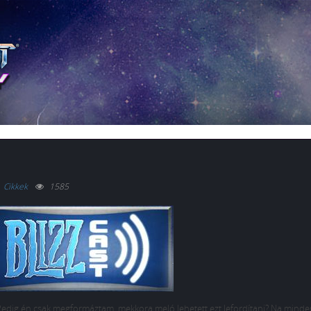
Cikkek
1585
Pedig én csak megformáztam, mekkora meló lehetett ezt lefordítani? Na mindeg