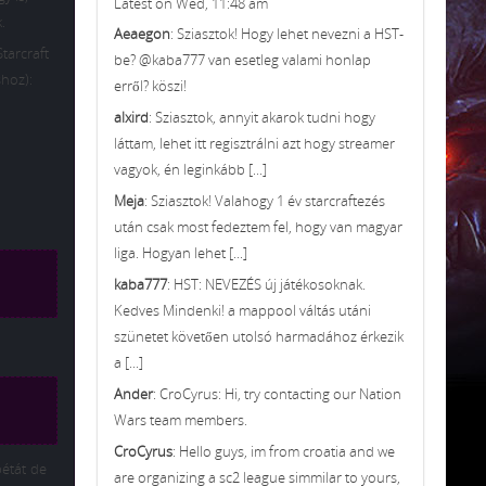
Latest on Wed, 11:48 am
.
Aeaegon
: Sziasztok! Hogy lehet nevezni a HST-
tarcraft
be? @kaba777 van esetleg valami honlap
shoz):
erről? köszi!
alxird
: Sziasztok, annyit akarok tudni hogy
láttam, lehet itt regisztrálni azt hogy streamer
vagyok, én leginkább [...]
Meja
: Sziasztok! Valahogy 1 év starcraftezés
után csak most fedeztem fel, hogy van magyar
liga. Hogyan lehet [...]
kaba777
: HST: NEVEZÉS új játékosoknak.
Kedves Mindenki! a mappool váltás utáni
szünetet követően utolsó harmadához érkezik
a [...]
Ander
: CroCyrus: Hi, try contacting our Nation
Wars team members.
CroCyrus
: Hello guys, im from croatia and we
bétát de
are organizing a sc2 league simmilar to yours,