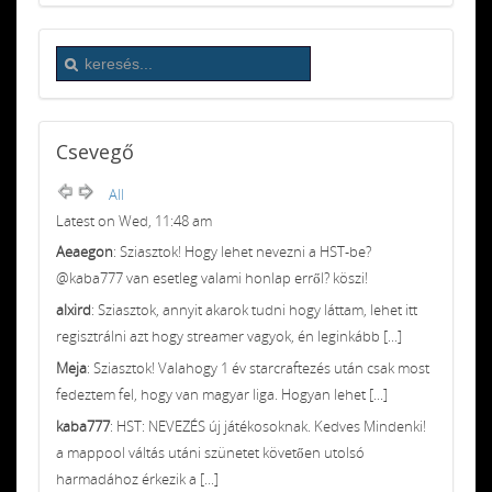
Csevegő
All
Latest on Wed, 11:48 am
Aeaegon
: Sziasztok! Hogy lehet nevezni a HST-be?
@kaba777 van esetleg valami honlap erről? köszi!
alxird
: Sziasztok, annyit akarok tudni hogy láttam, lehet itt
regisztrálni azt hogy streamer vagyok, én leginkább [...]
Meja
: Sziasztok! Valahogy 1 év starcraftezés után csak most
fedeztem fel, hogy van magyar liga. Hogyan lehet [...]
kaba777
: HST: NEVEZÉS új játékosoknak. Kedves Mindenki!
a mappool váltás utáni szünetet követően utolsó
harmadához érkezik a [...]