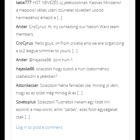
kaba777
: HST: NEVEZÉS új játékosoknak. Kedves Mindenki!
a mappool váltás utáni szünetet követően utolsó
harmadához érkezik a [...]
Ander
: CroCyrus: Hi, try contacting our Nation Wars team
members.
CroCyrus
: Hello guys, im from croatia and we are organizing
a sc2 league simmilar to yours, [...]
Ander
: @hajaska86: /join hun-1
hajaska86
: sziasztok hogy tudok a hun csatornához
csatlakozni a játékban?
Astonkacser
: Sziasztok! Néha felnézek ide, mindig jó látni,
hogy ez az oldal még mindig él és [...]
Szvatopluk
: Sziasztok! Tudnátok nekem egy listát írni
azokról a map-okról, amik "zártak", azaz földi egységeket
csak [...]
Log in to post a comment.