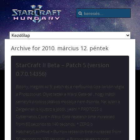
Archive for 2010. március 12. péntek
StarCraft II Beta – Patch 5 (version
0.7.0.14356)
Bizony, megjött az 5. patch és a nerfbunkó újra tarkón vágta
a Protossokat. Olyat tettek a Warp Gate-tel , hogy mától
semelyik protoss játékos mosolya nem őszinte. Na, azért a
Zergeknek is kijutott a jóból, yeah! * PROTOSS o
Cybernetics Core + Warp Gate research time increased
from 60 seconds to 140 seconds. * ZERG o
Hatchery/Lair/Hive + Burrow research time increased from
50 seconds to 100 seconds. + Burrow research cost