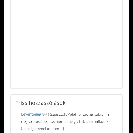
Friss
hozzászólások
Levente889
{ Sziasztok, Valaki el tudná küldeni a
magyarítást? Sajnos már semelyik link sem működik.
(feleségemmel tolnám... }