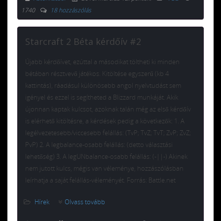
1740
18 hozzászólás
Starcraft 2 Béta kérdőív #2
Újabb kérdőívet, ezúttal a másodikat töltheti ki minden
bétában résztvevő játékos. Kitöltése egyszerű (kb 4
kattintás), ráadásul különösebb angol nyelvtudást sem
igényel és ezzel is segítheted a Blizzard munkáját. Akik
újonnan kaptak kulcsot, azoknak talán még az első kérdőív
is elérhető kitöltésre, a kérdések pedig a következők: 1. A
legélvezetesebb/viccesebb felállás: (TvP; TvZ; TvT; ZvP; ZvZ;
PvP) 2. A legbalance-osabb felállás: (detto választási
lehetőség) 3. A legUNbalance-osabb felállás: (-||-) Akinek
nem jutott kulcs, mégis van véleménye, hozzászólásban
leírhatja a saját felállás-véleményét. Forrás: Battle.net
Hírek
Olvass tovább