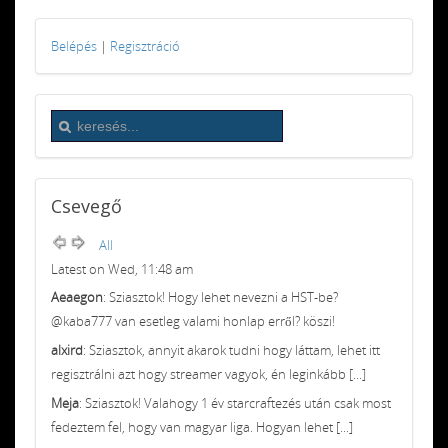
Belépés
|
Regisztráció
Csevegő
All
Latest on Wed, 11:48 am
Aeaegon
: Sziasztok! Hogy lehet nevezni a HST-be?
@kaba777 van esetleg valami honlap erről? köszi!
alxird
: Sziasztok, annyit akarok tudni hogy láttam, lehet itt
regisztrálni azt hogy streamer vagyok, én leginkább [...]
Meja
: Sziasztok! Valahogy 1 év starcraftezés után csak most
fedeztem fel, hogy van magyar liga. Hogyan lehet [...]