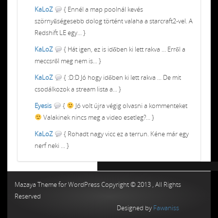
KaLoZ
{ Ennél a map poolnál kevés
szörnyűségesebb dolog történt valaha a starcraft2-vel. A
Redshift LE egy... }
KaLoZ
{ Hát igen, ez is időben ki lett rakva ... Erről a
meccsről meg nem is... }
KaLoZ
{ :D:D Jó hogy időben ki lett rakva ... De mit
csodálkozok a stream lista a... }
Eyesis
{
Jó volt újra végig olvasni a kommenteket
Valakinek nincs meg a video esetleg?... }
KaLoZ
{ Rohadt nagy vicc ez a terrun. Kéne már egy
nerf neki ... }
Chiptuning MMC Autochip
Chiptunin
Mazaya Theme for WordPress Copyright © 2013 , All Rights
Reserved
Designed by
Fawaniss