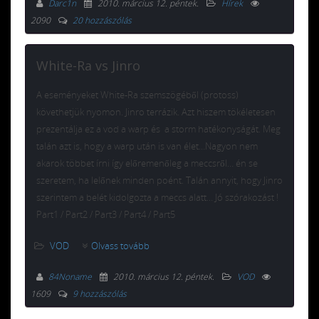
Darc1n
2010. március 12. péntek
.
Hírek
2090
20 hozzászólás
White-Ra vs Jinro
A eseményeket White-Ra szemszögéből (protoss)
követhetjük nyomon. Jinro terrázik. Azt hiszem tökéletesen
prezentálja ez a vod a warp és a storm hatékonyságát. Meg
talán azt is, hogy a warp után is van élet…Nagyon nem
akarok többet írni így előremenőleg a meccsről… én se
szeretem, ha lelőnek minden poént. Talán annyit, hogy Jinro
szerintem a belét kidolgozta a meccs alatt… Jó szórakozást !
Part1 / Part2 / Part3 / Part4 / Part5
VOD
Olvass tovább
84Noname
2010. március 12. péntek
.
VOD
1609
9 hozzászólás