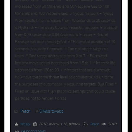
increased from 50 Minerals and 50 Vespene Gas to 100
Minerals and 100 Vespene Gas. o Nydus Network + Nydus
Worm build time increased from 10 seconds to 20 seconds.
o Hydralisk + The delay between attacks has been increased
from 0.75 seconds to 0.83 seconds. o Infestor + Neural
Parasite has been redesigned: # The limited duration of 10
seconds has been removed. # Can no longer target air
units. # Cast range decreased from 9 to 7. + Burrowed
Infestor move speed decreased from 1.5 to 1. + Infestor life
decreased from 120 to 90. + Infestors that are burrowed
now have the same threat level as above-ground units for
the purposes of automatically acquiring targets. Bug Fixes *
Fixed an issue with High graphics settings that could cause
particles not to render. Forrás
Patch
Olvass tovább
Westy
2010. március 12. péntek
.
Patch
3040
64 hozzászólás