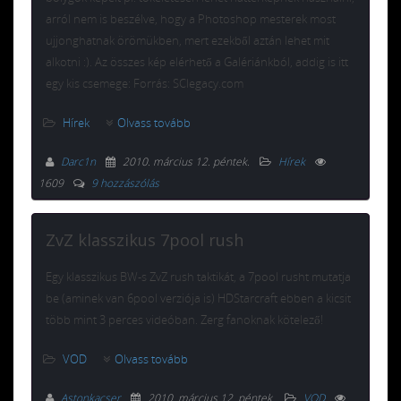
arról nem is beszélve, hogy a Photoshop mesterek most
ujjonghatnak örömükben, mert ezekből aztán lehet mit
alkotni :). Az összes kép elérhető a Galériánkból, addig is itt
egy kis csemege: Forrás: SClegacy.com
Hírek
Olvass tovább
Darc1n
2010. március 12. péntek
.
Hírek
1609
9 hozzászólás
ZvZ klasszikus 7pool rush
Egy klasszikus BW-s ZvZ rush taktikát, a 7pool rusht mutatja
be (aminek van 6pool verziója is) HDStarcraft ebben a kicsit
több mint 3 perces videóban. Zerg fanoknak kötelező!
VOD
Olvass tovább
Astonkacser
2010. március 12. péntek
.
VOD