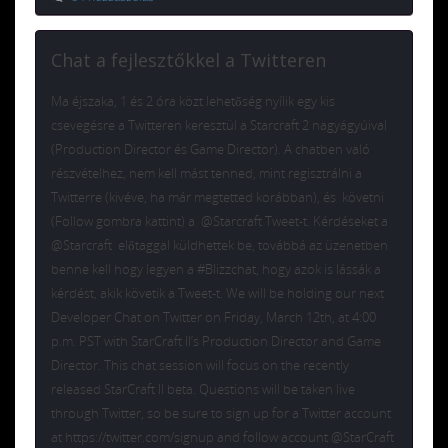
Chat a fejlesztőkkel a Twitteren
Ma éjszaka, 1 és 2 óra közt lehetőség nyílik egy kis
csevegésre a Twitteren keresztül a Starcraft 2 nagyágyúival
(Production Director és Game Director). A chatben való
részvételhez, nem kell mást tenned, mint regisztrálni a
Twitterre (kivéve, ha már megtetted korábban), és követni
(Follow gombra kattint) a @Starcraft Tweet-t. Kérdéseket a
@Starcraft előtaggal küldhettek be, továbbá az üzenetben
benne kell hogy legyen a #Blizzchat, hogy azok is lássák a
kérdést, akik követik a Tweet-t. We will be holding our next
Developer Chat on Twitter on Friday, March 12th, at 4:00
p.m. PST with StarCraft II’s Production Director and Game
Director. This chat session will focus on the recently
released StarCraft II beta. Questions will be taken live
through Twitter, so be sure to sign up for a Twitter account
at https://twitter.com/signup and follow account @StarCraft