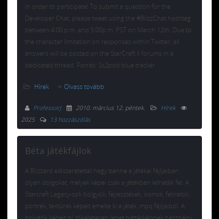
in order to participate! To submit a question for the
Developer Chat, please tweet using the #BlizzChat hashtag
between 4:00 p.m. and 5:00p.m. PST on March 12th. Due to
the character limitation on responses within Twitter, all
answers will be posted on the StarCraft II forums in a
dedicated thread. Forrás: Sc2pod blue tracker
Hírek
Olvass tovább
ProfessorJ
2010. március 12. péntek
.
Hírek
2025
13 hozzászólás
Béta játékfájlok
A Blizzard előszeretettel hagy benne a játékai fájljaiban
olyan dolgokat, melyek képei csak a játékban lelhetők fel. A
Starcraft Legacy-sok bolgyók, fejlesztések, ikonok, feliratok,
portrék, textúrák képeit emelte ki a játék .mpq fájljaiból. A
bolygók képeit pl. tökéletesen lehet háttérképnek használni,