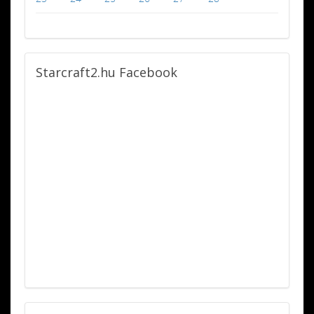
Starcraft2.hu
Facebook