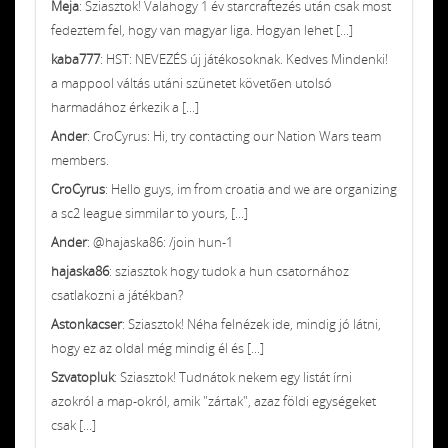
Meja
: Sziasztok! Valahogy 1 év starcraftezés után csak most
fedeztem fel, hogy van magyar liga. Hogyan lehet [...]
kaba777
: HST: NEVEZÉS új játékosoknak. Kedves Mindenki!
a mappool váltás utáni szünetet követően utolsó
harmadához érkezik a [...]
Ander
: CroCyrus: Hi, try contacting our Nation Wars team
members.
CroCyrus
: Hello guys, im from croatia and we are organizing
a sc2 league simmilar to yours, [...]
Ander
: @hajaska86: /join hun-1
hajaska86
: sziasztok hogy tudok a hun csatornához
csatlakozni a játékban?
Astonkacser
: Sziasztok! Néha felnézek ide, mindig jó látni,
hogy ez az oldal még mindig él és [...]
Szvatopluk
: Sziasztok! Tudnátok nekem egy listát írni
azokról a map-okról, amik "zártak", azaz földi egységeket
csak [...]