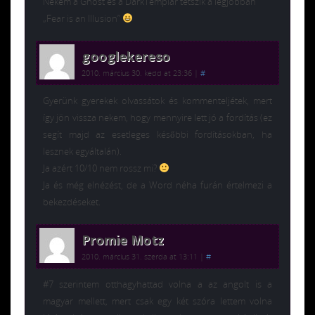
Nekem a Ghost és a DarkTemplar tetszik a legjobban
„Fear is an Illusion”
googlekereso
2010. március 30. kedd at 23:36
|
#
Gyerünk gyerekek olvassátok és kommenteljétek, mert
így jön vissza nekem, hogy mennyire lett jó a fordítás (ez
segít majd az esetleges későbbi fordításokban, ha
lesznek egyáltalán).
Ja azért 10/10 nem rossz mi?
Ja és még elnézést, de a Word néha furán értelmezi a
bekezdéseket.
Promie Motz
2010. március 31. szerda at 13:11
|
#
#7 szerintem otthagyhattad volna a az angolt is a
magyar mellett, mert csak egy két szóra lettem volna