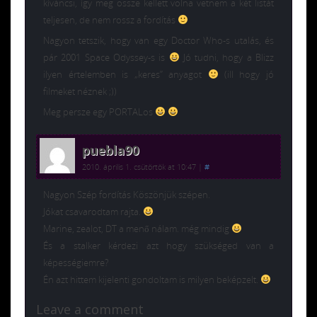
kíváncsi, így meg össze kellett volna vetnem a két listát
teljesen, de nem rossz a fordítás
Nagyon tetszik, hogy van egy Doctor Who-s utalás, és
pár 2001 Space Odyssey-s is
Jó tudni, hogy a Blizz
ilyen értelemben is „keres” anyagot
(ill hogy jó
filmeket néznek ;))
Meg persze egy PORTALos
puebla90
2010. április 1. csütörtök at 10:47
|
#
Nagyon Szép fordítás Köszönjük szépen.
Jókat csavarodtam rajta.
Marine, zealot, DT a menő nálam. még mindig
És a stalker kérdezi azt hogy szükséged van a
képességiemre?
Én azt hittem kijelenti gondoltam is milyen beképzelt.
Leave a comment