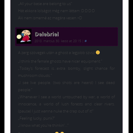
„All your base are belong to us”
Hát ekkora lolságot még nem láttam :D:D:D:D
Aki nem ismerné az magára vesen ×D
Delebriel
2010. március 30. kedd at 20:15
|
#
A zerg szövegek után a ghost a legjobb szvsz
„I think the female ghosts have nicer equipment.”
„Today’s forecast is…extra bomby, slight chance for
mushroom clouds.”
„I see live people. (two shots are heard) I see dead
people.”
„Whenever I see a world untouched by war, a world of
innocence, a world of lush forests and clear rivers.
(pause) I just wanna nuke the crap out of it!”
„Feeling lucky, punk?”
„I know what you’re thinkin’…”