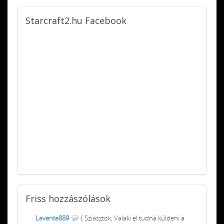
Starcraft2.hu
Facebook
Friss
hozzászólások
Levente889
{ Sziasztok, Valaki el tudná küldeni a