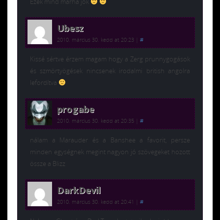
Ezek mind marha jók
Ubesz
2010. március 30. kedd at 20:23
|
#
Kissé sértve érzem magam hogy a Zerg prunnygogások
és szmörtyögések nincsenek irodalmi british angolra
lefordítva
progabe
2010. március 30. kedd at 20:35
|
#
nálam a Marauder és a Banshee a favorit, persze
minden egységnek megint nagyon jó szövegeket hozott
össze a Blizz
DarkDevil
2010. március 30. kedd at 20:41
|
#