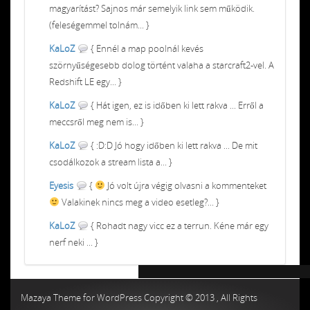
magyarítást? Sajnos már semelyik link sem működik.
(feleségemmel tolnám... }
KaLoZ
{ Ennél a map poolnál kevés
szörnyűségesebb dolog történt valaha a starcraft2-vel. A
Redshift LE egy... }
KaLoZ
{ Hát igen, ez is időben ki lett rakva ... Erről a
meccsről meg nem is... }
KaLoZ
{ :D:D Jó hogy időben ki lett rakva ... De mit
csodálkozok a stream lista a... }
Eyesis
{
Jó volt újra végig olvasni a kommenteket
Valakinek nincs meg a video esetleg?... }
KaLoZ
{ Rohadt nagy vicc ez a terrun. Kéne már egy
nerf neki ... }
Chiptuning MMC Autochip
Chiptunin
Mazaya Theme for WordPress Copyright © 2013 , All Rights