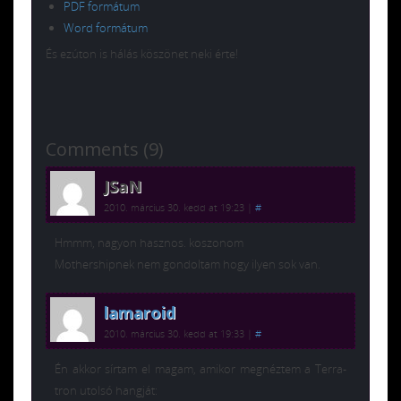
PDF formátum
Word formátum
És ezúton is hálás köszönet neki érte!
Comments (9)
JSaN
2010. március 30. kedd at 19:23
|
#
Hmmm, nagyon hasznos. koszonom
Mothershipnek nem gondoltam hogy ilyen sok van.
lamaroid
2010. március 30. kedd at 19:33
|
#
Én akkor sírtam el magam, amikor megnéztem a Terra-
tron utolsó hangját: