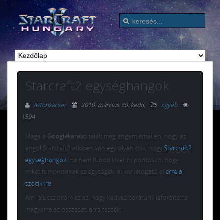
Starcraft2 egységhangok
Astonkacser
2010. március 30. kedd
.
Egyéb
1594
Maga a
Googlekereso
talált meg engem emailen, hogy az
angol Starcraft2 wikiben van egy olyan cikk, hogy
Starcraft2
egységhangok
. Ha nem tudod kivenni pontosan, hogy
miket is mondanak az egységek, akkor látogass el
erre a
szócikkre
.
Ami plussz öröm az az, hogy kedves barátunk lefordította
magyarra az összeset, erre tessék: