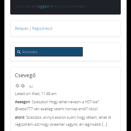
You must be
logged in
to post a comment.
Belépés
|
Regisztráció
Csevegő
All
Latest on Wed, 11:48 am
Aeaegon
: Sziasztok! Hogy lehet nevezni a HST-be?
@kaba777 van esetleg valami honlap erről? köszi!
alxird
: Sziasztok, annyit akarok tudni hogy láttam, lehet itt
regisztrálni azt hogy streamer vagyok, én leginkább [...]