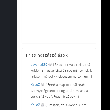
Friss
hozzászólások
Levente889
{ Sziasztok, Valaki el tudná
küldeni a magyarítást? Sajnos már semelyik
link sem működik. (feleségemmel tolnám... }
KaLoZ
{ Ennél a map poolnál kevés
szörnyűségesebb dolog történt valaha a
starcraft2-vel. A Redshift LE egy... }
KaLoZ
{ Hát igen, ez is időben ki lett