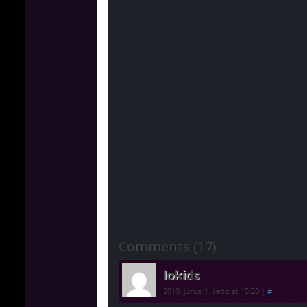
Comments (17)
lokids
2010. június 1. kedd at 15:20
|
#