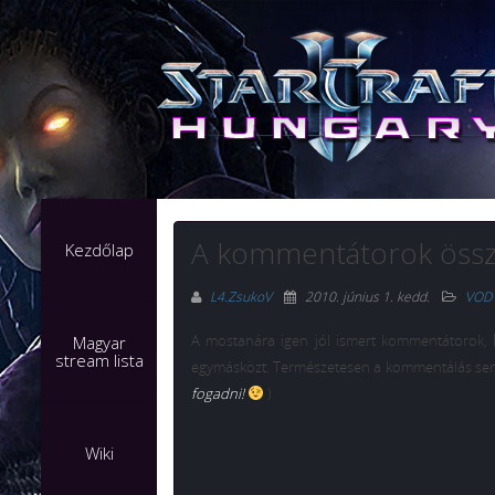
A kommentátorok öss
Kezdőlap
L4.ZsukoV
2010. június 1. kedd
.
VOD
A mostanára igen jól ismert kommentátorok,
Magyar
stream lista
egymásközt. Természetesen a kommentálás sem ma
fogadni!
)
Wiki