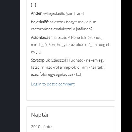
[...]
Ander
: @hajaska86: /join hun-1
hajaska86
: sziasztok hogy tudok a hun
csatornához csatlakozni a játékban?
Astonkacser
: Sziasztok! Néha felnézek ide,
mindig jó látni, hogy ez az oldal még mindig él
és [...]
Szvatopluk
: Sziasztok! Tudnátok nekem egy
listát írni azokról a map-okról, amik "zártak",
azaz földi egységeket csak [...]
Log in to post a comment.
Naptár
2010. június