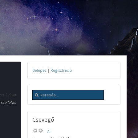
Belépés
|
Regisztráció
os 1v1-et
rsze lehet
Csevegő
All