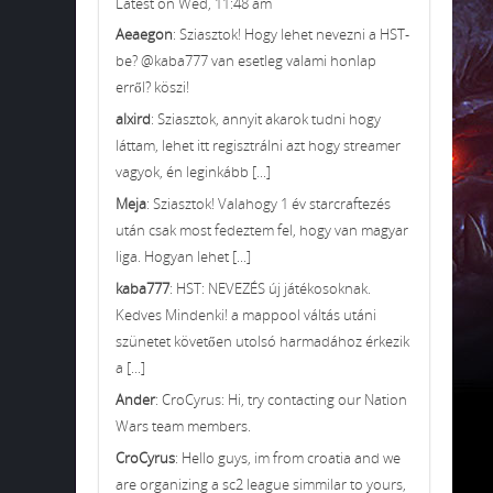
Latest on Wed, 11:48 am
Aeaegon
: Sziasztok! Hogy lehet nevezni a HST-
be? @kaba777 van esetleg valami honlap
erről? köszi!
alxird
: Sziasztok, annyit akarok tudni hogy
láttam, lehet itt regisztrálni azt hogy streamer
vagyok, én leginkább [...]
Meja
: Sziasztok! Valahogy 1 év starcraftezés
után csak most fedeztem fel, hogy van magyar
liga. Hogyan lehet [...]
kaba777
: HST: NEVEZÉS új játékosoknak.
Kedves Mindenki! a mappool váltás utáni
szünetet követően utolsó harmadához érkezik
a [...]
Ander
: CroCyrus: Hi, try contacting our Nation
Wars team members.
CroCyrus
: Hello guys, im from croatia and we
are organizing a sc2 league simmilar to yours,