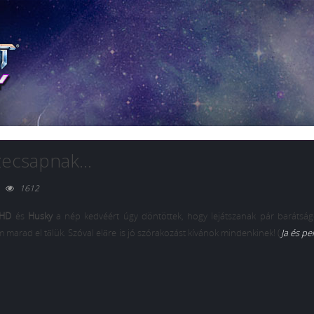
zecsapnak…
1612
HD
és
Husky
a nép kedvéért úgy döntöttek, hogy lejátszanak pár barátság
rad el tőlük. Szóval előre is jó szórakozást kívánok mindenkinek! (
Ja és pe