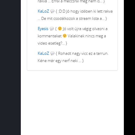
rakva ... Erről a meccsről meg nem is... }
KaLoZ
{ :D:D Jó hogy időben ki lett rakva
... De mit csodálkozok a stream lista a... }
Eyesis
{
Jó volt újra végig olvasni a
kommenteket
Valakinek nincs meg a
video esetleg?... }
KaLoZ
{ Rohadt nagy vicc ez a terrun.
Kéne már egy nerf neki ... }