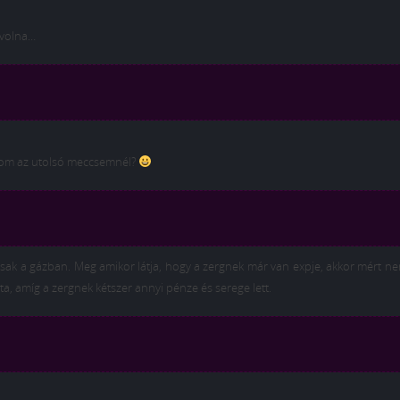
 volna…
mapom az utolsó meccsemnél?
sak a gázban. Meg amikor látja, hogy a zergnek már van expje, akkor mért n
a, amíg a zergnek kétszer annyi pénze és serege lett.