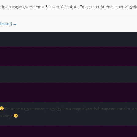
llgató vagyok,szeretem a Blizzard játékokat... Foleg kerettörténeti spec vagyok.
ofessorJ
→
De az se nagyon rossz, hogy így lehet majd olyan 4v4 csapatot csinálni, a
 a kódja