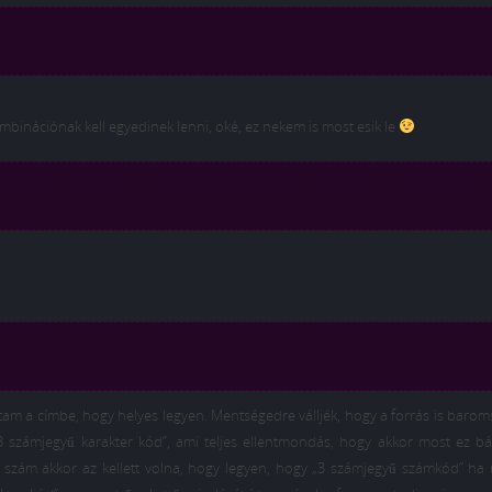
mbinációnak kell egyedinek lenni, oké, ez nekem is most esik le
ttam a címbe, hogy helyes legyen. Mentségedre válljék, hogy a forrás is baro
3 számjegyű karakter kód”, ami teljes ellentmondás, hogy akkor most ez bá
k szám akkor az kellett volna, hogy legyen, hogy „3 számjegyű számkód” ha