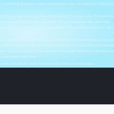
y one, excited to grab your name, and someone else already has? And so yo
on for the identifier, and now the three digit character code. The identifi
avily misused. People were generally using it to duplicate the name they
 some people put their account passwords in there. Email addresses. Zip 
ree digit character code that doesn’t make your nickname look all funky 
t it offers all the benefits of a unique identifier. For more ‘profound’ memb
their character code is (that’s what the three digit identifier is called) and it’
ny interactions with them.
two in early July so you’ll have plenty of time to check it out.