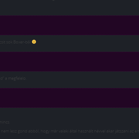
csit sok Boxer-ből
od” a megfelelo.
nincs.
 nem lesz gond abból, hogy már valaki által használt névvel akar játszani az e