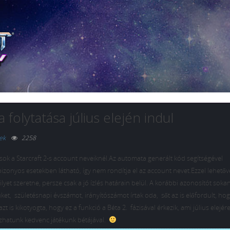
 folytatása július elején indul
ek
2258
ok a Starcraft 2-s account neveiknél.Az automata generált kód segítségével
izonyos esetekben látható, így nem rondítja el az account nevet.Ezzel lehetőv
et szeretne, persze csak a jó ízlés határain belül. A korábbi azonosítót soka
ket, születésnapi évszámot, irányítószámot írtak oda, sőt az is előfordult, hog
 is kikotyogta, hogy ez a funkció a Béta 2. fázisával érkezik, ami július elejér
tszhatunk kedvenc játékunk bétájával.