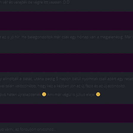
vér és verejték de végre ittt vaaaan :D:D
t ez is jó hír. Ha belegondoltok már csak egy hónap van a megjelenésig. Má
gy elindítják a bétát, utána pedig 5 napon belül nyomnak csak azért egy reset
l talán valószínűbb, hogy kéz a kézben jön az új fázis és az új azonosító.
jövő héten újrakezdenék
Ami már végül is július eleje.
ud várni, az forduljon orvoshoz…