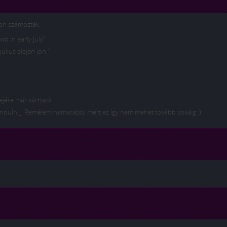
vően számozták.
o in early July”
úlius elején jön.”
lejére már várható.
g _indulni_. Remélem hamarabb, mert ez így nem mehet tovább sokáig :).