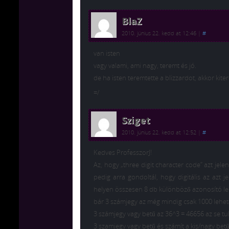
BlaZ
2010. június 22. kedd at 12:46
|
#
van isten
vagy valami, ami nagy, teremt és jó.
de ha isten teremtette a blizzardot, akkor kite
=/
Sziget
2010. június 22. kedd at 12:52
|
#
Kedves ProfesszorJ!
Az, hogy „three digit character code” azt jel
pedig arra gondoltál, hogy digitális az azt j
helyen összesen 8 db különböző azonosító leh
bár 3 számjegy az még mindig csak 1000 lehe
3 számjegy vagy betű az 36^3 = 46656 az se tu
3 szamjegy vagy betű és számít a kis/nagy bet