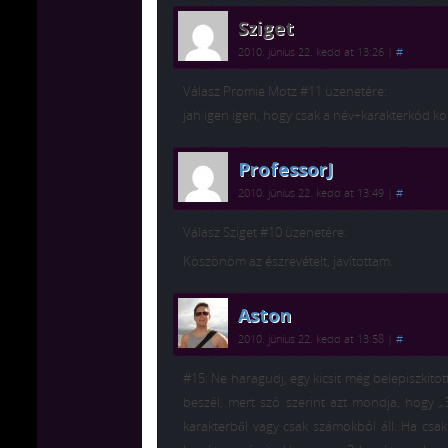
Sziget
2010. június 22. kedd at 13:26
|
#
Válasz Promie Motz #11 üzenetére:
jah igen igen, hogy csak a név+karakterkód ko
ProfessorJ
2010. június 22. kedd at 13:49
|
#
Válasz Sziget #10 üzenetére:
Köszönöm az észrevételt, javítottam.
Aston
2010. június 22. kedd at 13:58
|
#
#15: Ne haragudj, egy kicsit még belepiszkíto
beszél, mert szó szerint azt mondja, hogy „
karakterből vagy csak számokból áll. Ha csa