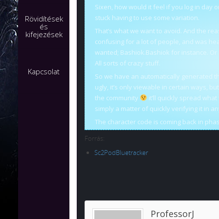
Sixen, how would it feel if you log in da
stuck having to use some variation.
Rövidítések
és
That’s what we want to avoid. And the reas
kifejezések
confusing for a lot of people, and was he
wanted; Bashiok.Bashiok for instance. Or
All sorts of crazy stuff.
Kapcsolat
So we have an automatically generated th
ugly, it’s only viewable in certain ways, bu
the community
it’ll quickly spread what 
simply a matter of quickly verifying it in a
The character code is coming back in phase 
Forrás:
Sc2PodBluetracker
ProfessorJ