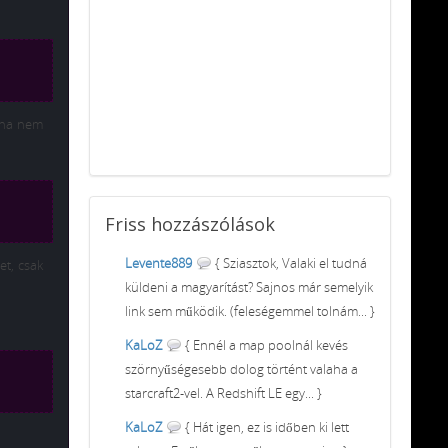
r ha nem
Friss
hozzászólások
Levente889
{ Sziasztok, Valaki el tudná
et, csak
küldeni a magyarítást? Sajnos már semelyik
link sem működik. (feleségemmel tolnám... }
KaLoZ
{ Ennél a map poolnál kevés
szörnyűségesebb dolog történt valaha a
starcraft2-vel. A Redshift LE egy... }
KaLoZ
{ Hát igen, ez is időben ki lett