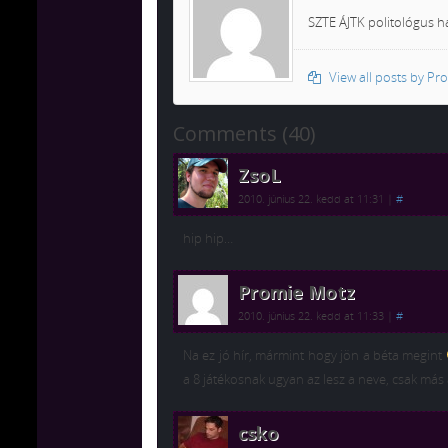
SZTE ÁJTK politológus ha
View all posts by Pr
Comments (40)
ZsoL
2010. június 22. kedd at 11:31
|
#
hip hip…
Promie Motz
2010. június 22. kedd at 11:33
|
#
Na ez jó hír, mármint hogy jön a béta megint
a 8 játékosnak ugyan az lesz a neve, csak más
csko