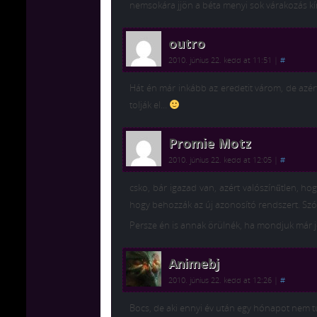
nemsokára jjön a béta menyi sok várakozás kín 
outro
2010. június 22. kedd at 11:51
|
#
Hát én már inkább az eredetit várom, de azér
tolják el…
Promie Motz
2010. június 22. kedd at 12:05
|
#
csko, bár igazad van, azért valószínűtlen, ho
hogy behozzák az új azonosító rendszert. Szóva
Persze én is annak örülnék, ha mondjuk már 
Animebj
2010. június 22. kedd at 12:26
|
#
Bocs, de aki ennyi év után egy hónapot nem t