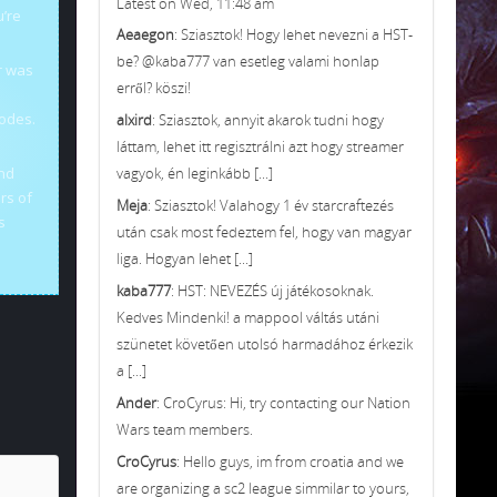
Latest on Wed, 11:48 am
u’re
Aeaegon
: Sziasztok! Hogy lehet nevezni a HST-
be? @kaba777 van esetleg valami honlap
er was
erről? köszi!
codes.
alxird
: Sziasztok, annyit akarok tudni hogy
láttam, lehet itt regisztrálni azt hogy streamer
and
vagyok, én leginkább [...]
ers of
Meja
: Sziasztok! Valahogy 1 év starcraftezés
s
után csak most fedeztem fel, hogy van magyar
liga. Hogyan lehet [...]
kaba777
: HST: NEVEZÉS új játékosoknak.
Kedves Mindenki! a mappool váltás utáni
szünetet követően utolsó harmadához érkezik
a [...]
Ander
: CroCyrus: Hi, try contacting our Nation
Wars team members.
CroCyrus
: Hello guys, im from croatia and we
are organizing a sc2 league simmilar to yours,