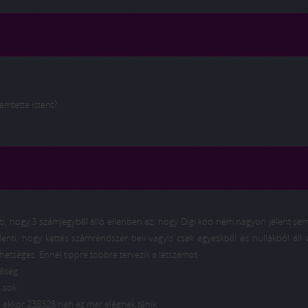
remtette istent?
enti, hogy 3 számjegyből álló ellenben az, hogy Digi kód nem nagyon jelent se
elenti, hogy kettes számrendszer beli vagyis csak egyeskből és nullákból áll 
etséges. Ennél tippre többre tervezik a létszámot.
tőség
l sok
ű akkor 238328 nah ez mar elégnek tűnik