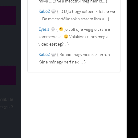
rakva ... Erről a meccsről meg nem is... }
KaLoZ
{ :D:D Jó hogy időben ki lett rakva
... De mit csodálkozok a stream lista a... }
Eyesis
{
Jó volt újra végig olvasni a
kommenteket
Valakinek nincs meg a
video esetleg?... }
KaLoZ
{ Rohadt nagy vicc ez a terrun.
Kéne már egy nerf neki ... }
mmit. Ha
vagyis 3