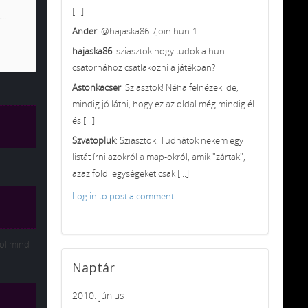
[...]
..
Ander
: @hajaska86: /join hun-1
hajaska86
: sziasztok hogy tudok a hun
csatornához csatlakozni a játékban?
Astonkacser
: Sziasztok! Néha felnézek ide,
mindig jó látni, hogy ez az oldal még mindig él
és [...]
Szvatopluk
: Sziasztok! Tudnátok nekem egy
listát írni azokról a map-okról, amik "zártak",
azaz földi egységeket csak [...]
Log in to post a comment.
hol mind
Naptár
2010. június