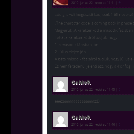
2010. június 22. kedd at 11:41
|
#
Eddig is volt kiegészítő kód, csak 1-től növek
„The character code is coming back in phase tw
Magyarul: „A karakter kód a második fázisban j
Tehát a karakter kódról tudjuk, hogy
1. a második fázisban jön
2. július elején jön
A béta második fázisáról tudjuk, hogy július e
Ez nem feltétlenül jelenti azt, hogy akkor fo
GaMeR
2010. június 22. kedd at 11:45
|
#
eeezaaaaaaaaaaaaaaaz:D
GaMeR
2010. június 22. kedd at 11:46
|
#