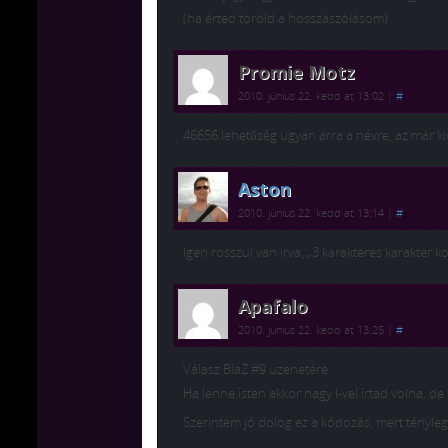
(ha érted töröld a hosszászólásom)
Promie Motz
2010. június 22. kedd at 13:02
|
#
46656 lehetőség ugyan arra a névre, az már ki
Aston
2010. június 22. kedd at 13:14
|
#
Igen rosszul van irva, „3 karakteres karakter k
Apafalo
2010. június 22. kedd at 13:25
|
#
Válasz BlaZ #9 üzenetére:
Ha lenne isten akkor nagy I-vel írtad volna, de 
Szerintem jó dolog ez a kódozás, mert tényleg