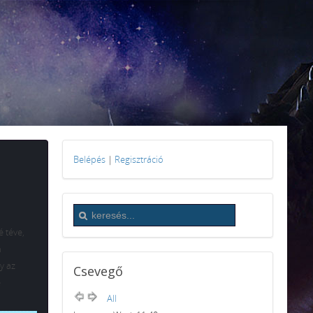
Belépés
|
Regisztráció
é téve,
n
y az
Csevegő
e
All