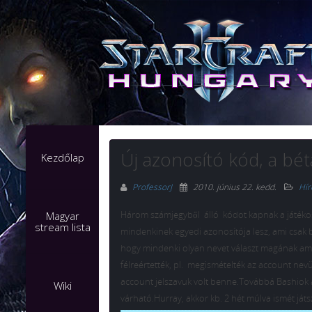
Új azonosító kód, a béta
Kezdőlap
ProfessorJ
2010. június 22. kedd
.
Hír
Három számjegyből álló kódot kapnak a játékos
Magyar
stream lista
mindenkinek egyedi azonosítója lesz, ami csak b
hogy mindenki olyan nevet választ magának amily
félreértették, pl. megismételték az account nevü
account jelszavuk volt benne.Továbbá Bashiok azt
Wiki
várható.Hurray, akkor kb. 2 hét múlva ismét já