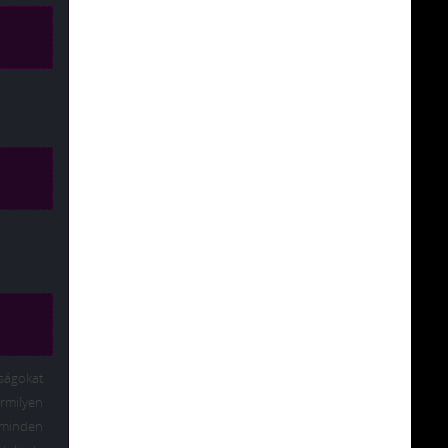
mságokat
rmilyen
 minden