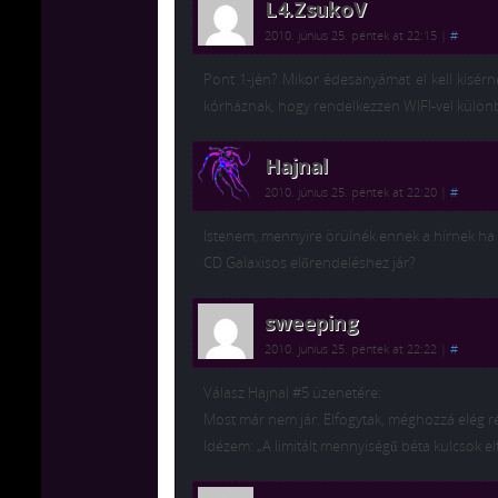
L4.ZsukoV
2010. június 25. péntek at 22:15
|
#
Pont 1-jén? Mikor édesanyámat el kell kísér
kórháznak, hogy rendelkezzen WIFI-vel külö
Hajnal
2010. június 25. péntek at 22:20
|
#
Istenem, mennyire örülnék ennek a hírnek ha 
CD Galaxisos előrendeléshez jár?
sweeping
2010. június 25. péntek at 22:22
|
#
Válasz Hajnal #5 üzenetére:
Most már nem jár. Elfogytak, méghozzá elég r
Idézem: „A limitált mennyiségű béta kulcsok el