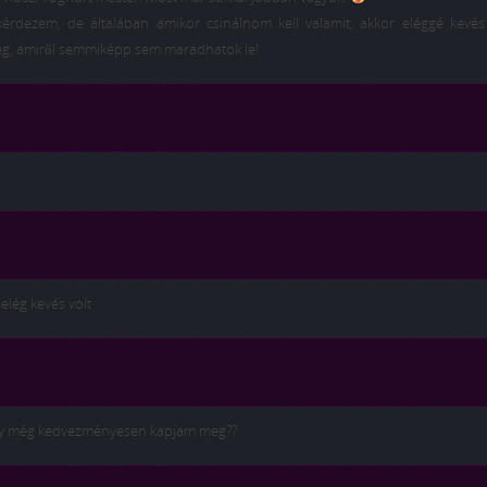
rdezem, de általában amikor csinálnom kell valamit, akkor eléggé kevés 
eg, amiről semmiképp sem maradhatok le!
elég kevés volt
hogy még kedvezményesen kapjam meg??