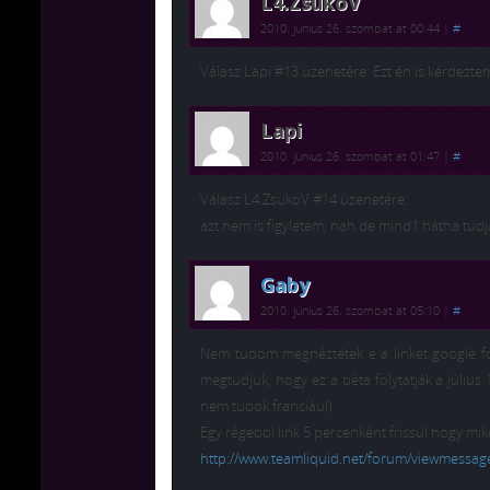
L4.ZsukoV
2010. június 26. szombat at 00:44
|
#
Válasz Lapi #13 üzenetére: Ezt én is kérdezt
Lapi
2010. június 26. szombat at 01:47
|
#
Válasz L4.ZsukoV #14 üzenetére:
azt nem is figyletem, nah de mind1 hátha tudj
Gaby
2010. június 26. szombat at 05:10
|
#
Nem tudom megnéztétek e a linket google for
megtudjuk, hogy ez a béta folytatják a július 
nem tudok franciául)
Egy régebbi link 5 percenként frissül hogy miko
http://www.teamliquid.net/forum/viewmessag