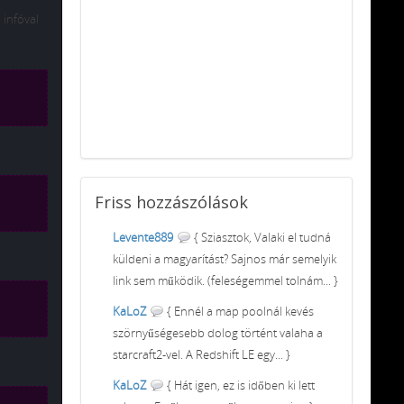
infóval
Friss
hozzászólások
Levente889
{ Sziasztok, Valaki el tudná
küldeni a magyarítást? Sajnos már semelyik
link sem működik. (feleségemmel tolnám... }
KaLoZ
{ Ennél a map poolnál kevés
szörnyűségesebb dolog történt valaha a
starcraft2-vel. A Redshift LE egy... }
KaLoZ
{ Hát igen, ez is időben ki lett