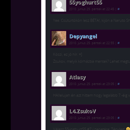
55yoghurt55
2010. június 25. péntek at 22:45
|
#
Yee. Csütürtökön lesz BÉTA!, kijön a Naruto
Depyangel
2010. június 25. péntek at 22:55
|
#
Köszi, ez jó hír. =]
Zsukov, melyik kórházba mentek? Lehet meg
Atlasy
2010. június 25. péntek at 23:05
|
#
HAllelujah én azt hittem hogy legalább 7.-éig 
L4.ZsukoV
2010. június 25. péntek at 23:05
|
#
Válasz 55yoghurt55 #7 üzenetére: Tényleg!