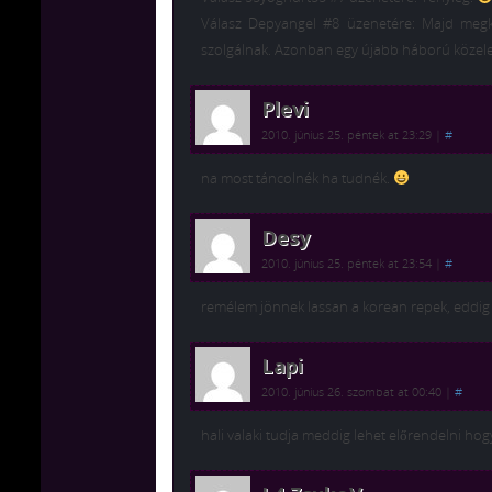
Válasz Depyangel #8 üzenetére: Majd megké
szolgálnak. Azonban egy újabb háború közel
Plevi
2010. június 25. péntek at 23:29
|
#
na most táncolnék ha tudnék.
Desy
2010. június 25. péntek at 23:54
|
#
remélem jönnek lassan a korean repek, eddig 
Lapi
2010. június 26. szombat at 00:40
|
#
hali valaki tudja meddig lehet előrendelni 