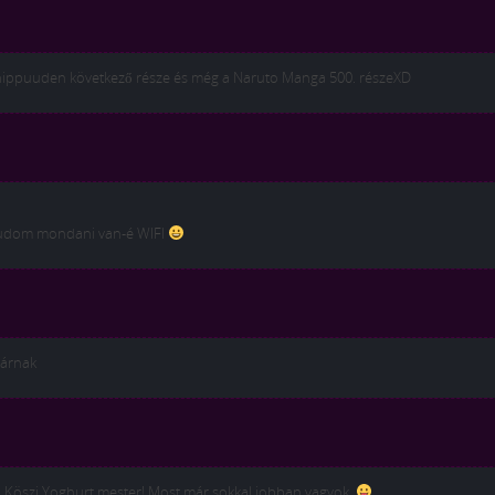
 Shippuuden következő része és még a Naruto Manga 500. részeXD
tudom mondani van-é WIFI
várnak
Köszi Yoghurt mester! Most már sokkal jobban vagyok.