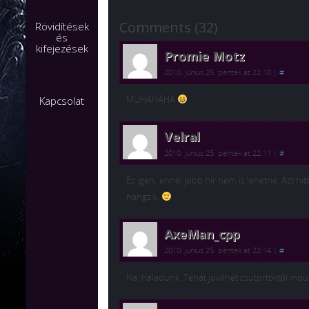
Comments (32)
Rövidítések
és
kifejezések
Promie Motz
2010. június 25. péntek at 22:10
|
#
MUHÁHÁHÁ
Kapcsolat
Velral
2010. június 25. péntek at 22:11
|
#
Ez igen, ennél jobb hír nem is lehetne. Azt hit
hangzik.
AxeMan_cpp
2010. június 25. péntek at 22:14
|
#
Na, haladunk. Tehát jövőhét csütörtöktől indu