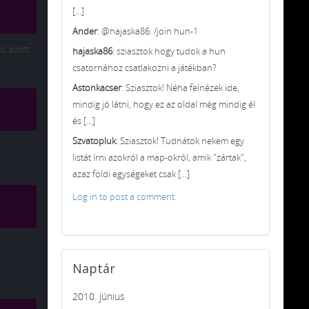
[...]
Ander
: @hajaska86: /join hun-1
az adott
hajaska86
: sziasztok hogy tudok a hun
csatornához csatlakozni a játékban?
Astonkacser
: Sziasztok! Néha felnézek ide,
mindig jó látni, hogy ez az oldal még mindig él
és [...]
Szvatopluk
: Sziasztok! Tudnátok nekem egy
listát írni azokról a map-okról, amik "zártak",
azaz földi egységeket csak [...]
Log in to post a comment.
Naptár
2010. június