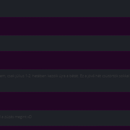
tem, csak július 1-2. hetében kezdik újra a bétát. Ez a jövő hét csütörtök sokka
l a zúzás megint xD