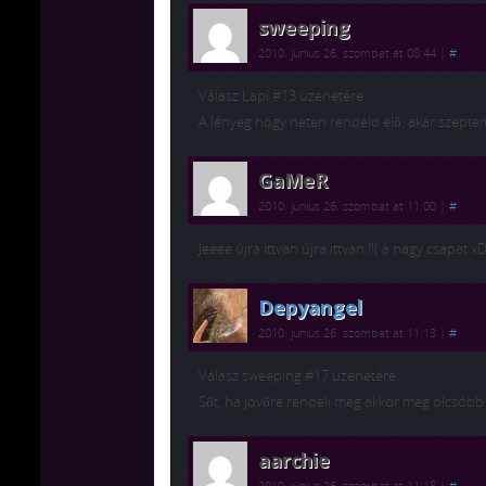
sweeping
2010. június 26. szombat at 08:44
|
#
Válasz Lapi #13 üzenetére:
A lényeg hogy neten rendeld elő, akár szepte
GaMeR
2010. június 26. szombat at 11:00
|
#
Jeeee újra ittvan újra ittvan !!( a nagy csapat 
Depyangel
2010. június 26. szombat at 11:13
|
#
Válasz sweeping #17 üzenetére:
Sőt, ha jövőre rendeli meg akkor még olcsóbb 
aarchie
2010. június 26. szombat at 11:18
|
#