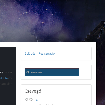
Belépés
|
Regisztráció
an,
addig
t site
-ról
tató alatt
Csevegő
All