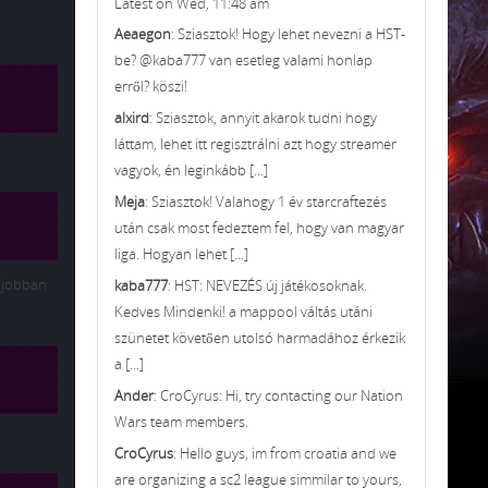
Latest on Wed, 11:48 am
Aeaegon
: Sziasztok! Hogy lehet nevezni a HST-
be? @kaba777 van esetleg valami honlap
erről? köszi!
alxird
: Sziasztok, annyit akarok tudni hogy
láttam, lehet itt regisztrálni azt hogy streamer
vagyok, én leginkább [...]
Meja
: Sziasztok! Valahogy 1 év starcraftezés
után csak most fedeztem fel, hogy van magyar
liga. Hogyan lehet [...]
l jobban
kaba777
: HST: NEVEZÉS új játékosoknak.
Kedves Mindenki! a mappool váltás utáni
szünetet követően utolsó harmadához érkezik
a [...]
Ander
: CroCyrus: Hi, try contacting our Nation
Wars team members.
CroCyrus
: Hello guys, im from croatia and we
are organizing a sc2 league simmilar to yours,