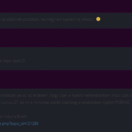
em az előző kék posztban, de még nem kaptam rá választ…
a majd valaki:D
dítással de az az érzésem ,hogy csak a kijelölt netkávézókban indul csak 
1-június 27. és mi a mi koreai baráti kizárólag a kávézókban kijelölt PCBANG. 
r indul a BnetII:
e.php?topic_id=121265