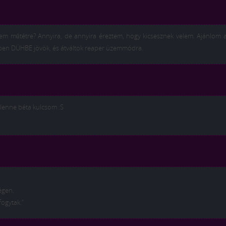
nem műtétre? Annyira, de annyira éreztem, hogy kicsesznek velem. Ajánlom 
nben DÜHBE jövök, és átváltok reaper üzemmódra.
lenne béta kulcsom :S
égen.
fogytak.”