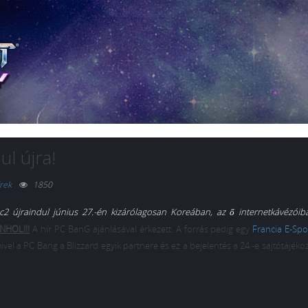
ul újra!
rek
1850
sc2 újraindul június 27.-én kizárólagosan Koreában, az ő inte
rne
t
kávézóib
ENHOL
!!!
A hír PC BanG ajánlásával érkezett. A forrás pedig egy
Francia E-Spor
el a PC Bang a Blizzard egyik partnere és ez a bejelentés a 24.-e sajtótájékoz