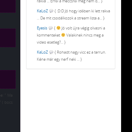
rakva ... Erről a meccsről meg nem is... }
KaLoZ
{ :D:D Jó hogy időben ki lett rakva
... De mit csodálkozok a stream lista a... }
Eyesis
{
Jó volt újra végig olvasni a
kommenteket
Valakinek nincs meg a
video esetleg?... }
KaLoZ
{ Rohadt nagy vicc ez a terrun.
Kéne már egy nerf neki ... }
be: ” Ma
” ( bocs