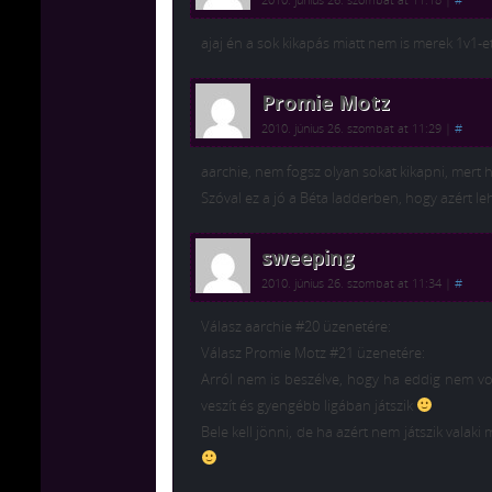
ajaj én a sok kikapás miatt nem is merek 1v1-e
Promie Motz
2010. június 26. szombat at 11:29
|
#
aarchie, nem fogsz olyan sokat kikapni, mert h
Szóval ez a jó a Béta ladderben, hogy azért l
sweeping
2010. június 26. szombat at 11:34
|
#
Válasz aarchie #20 üzenetére:
Válasz Promie Motz #21 üzenetére:
Arról nem is beszélve, hogy ha eddig nem vol
veszít és gyengébb ligában játszik
Bele kell jönni, de ha azért nem játszik valaki