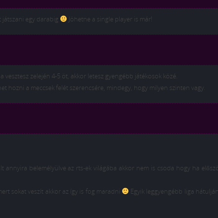
t játszani egy darabig
Jöhetne a single player is már!
a vesztesz zelején 4-5 öt, akkor letesz gyengébb játékosok közé.
ehet hozni a meccsek felét szerencsére, mindegy, hogy milyen szinten vagy.
t annyira belemélyülve az rts-ek világába akkor nem is csoda hogy ha elősz
 mert sokat veszít akkor az így is fog maradni
Egyik leggyengébb liga hátulj