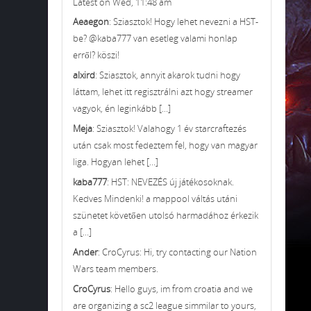
Latest on Wed, 11:48 am
Aeaegon
: Sziasztok! Hogy lehet nevezni a HST-
be? @kaba777 van esetleg valami honlap
erről? köszi!
alxird
: Sziasztok, annyit akarok tudni hogy
láttam, lehet itt regisztrálni azt hogy streamer
vagyok, én leginkább [...]
Meja
: Sziasztok! Valahogy 1 év starcraftezés
után csak most fedeztem fel, hogy van magyar
liga. Hogyan lehet [...]
kaba777
: HST: NEVEZÉS új játékosoknak.
Kedves Mindenki! a mappool váltás utáni
szünetet követően utolsó harmadához érkezik
a [...]
Ander
: CroCyrus: Hi, try contacting our Nation
Wars team members.
CroCyrus
: Hello guys, im from croatia and we
are organizing a sc2 league simmilar to yours,