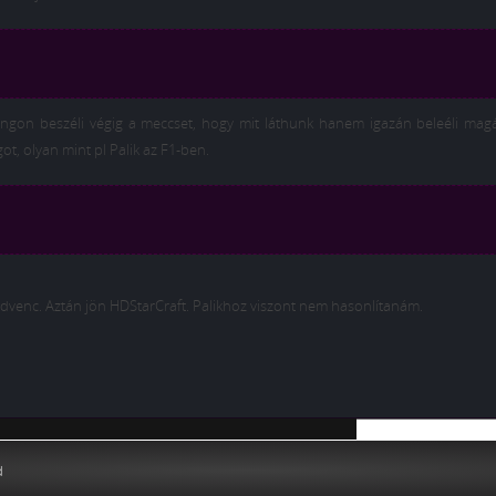
gon beszéli végig a meccset, hogy mit láthunk hanem igazán beleéli magá
ot, olyan mint pl Palik az F1-ben.
edvenc. Aztán jön HDStarCraft. Palikhoz viszont nem hasonlítanám.
ning
d