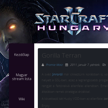
Gorilla Terran
Kezdőlap
Promie Motz
2011. január 7. péntek
.
A svéd
Jinroról
már cikkeztünk korábban is, vol
Magyar
stream lista
helyett a GSL-ben, azaz a legrangosabb progam
rangját a feltörekvő ellenfelei ellenében. Emel
általában remek stratégiai érzékkel.
Wiki
A következő két Husky VOD-ban az ellenfelei
ze
Enjoy.