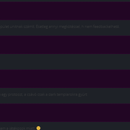
épület unitnak számít. Esetleg annyi megkötéssel, h nem feedbackelhető.
 egy protosst, a csávó csak a dark templarokra gyúrt
tem a játékosok miatt.