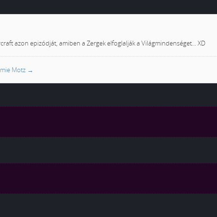
craft azon epizódját, amiben a Zergek elfoglalják a Világmindenséget... XD
romie Motz
→