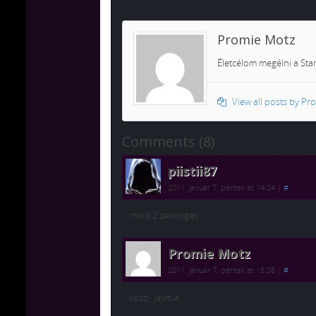
Promie Motz
Életcélom megélni a Star
View all posts by P
Comments (8)
piistii87
2011. január 7. péntek at 14:24
|
#
mind 2 zerkinges
Promie Motz
2011. január 7. péntek at 15:06
|
#
köszi, javítva