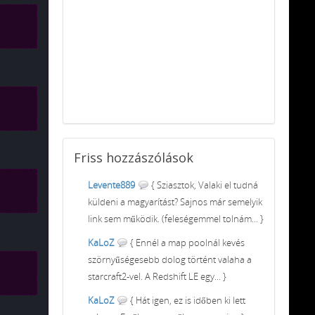
Friss
hozzászólások
Levente889
{ Sziasztok, Valaki el tudná
küldeni a magyarítást? Sajnos már semelyik
link sem működik. (feleségemmel tolnám... }
KaLoZ
{ Ennél a map poolnál kevés
szörnyűségesebb dolog történt valaha a
starcraft2-vel. A Redshift LE egy... }
KaLoZ
{ Hát igen, ez is időben ki lett