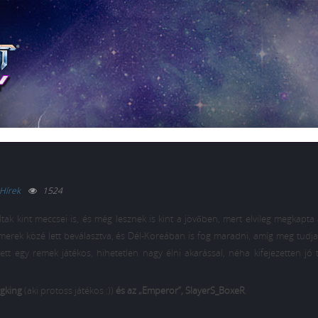
Hírek
1524
tak kint meccsei is, és még lesznek is kint a jövőben, mert elvileg megkapta
erek közé lett beválasztva, és Dél-Koreában is fog maradni, amíg meg tudja 
lett egy remek játékos, hihetetlen nagy élni akarással, néha kifejezetten jó 
rgking
(aki protoss játékos :))
és az „Emperor”, SlayerS_BoxeR
.