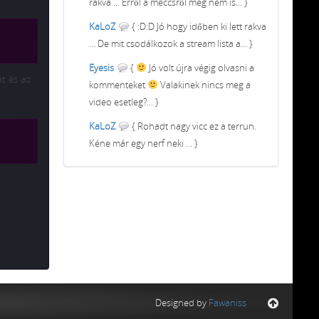
rakva ... Erről a meccsről meg nem is... }
KaLoZ
{ :D:D Jó hogy időben ki lett rakva
... De mit csodálkozok a stream lista a... }
Eyesis
{
Jó volt újra végig olvasni a
t és az
kommenteket
Valakinek nincs meg a
video esetleg?... }
KaLoZ
{ Rohadt nagy vicc ez a terrun.
Kéne már egy nerf neki ... }
Designed by
Fawaniss