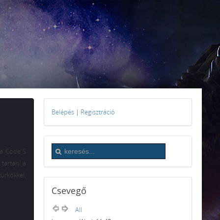
Belépés
|
Regisztráció
 a Code S
tartani a
türkökkel,
Csevegő
All