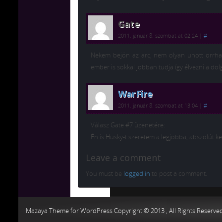
Gate
2011. január 8. szombat at 02:24
|
#
Nekem bejön az arc, nem olyan unott orrhan
ember is sokkal jobban tudja így élvezni a dolg
WarFire
2011. január 8. szombat at 13:04
|
#
Válasz Gate #7 üzenetére:
Én is Husky-t szeretem a legjobba, abszolút k
Leave a comment
You must be
logged in
to post a comment.
Chiptuning MMC Autochip
Chiptu
Mazaya Theme for WordPress Copyright © 2013 , All Rights Reserve