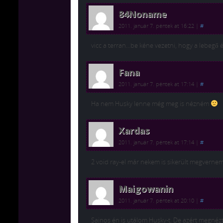
84Noname
2011. január 7. péntek at 16:22
|
#
vicc a terran…be kéne vezetni, hogy a lebegő 
Fana
2011. január 7. péntek at 17:14
|
#
Ha nem Husky lenne még meg is nézném
Xardas
2011. január 7. péntek at 17:14
|
#
2 void ray-el már nekem is sikerült megvernem
Maigowanin
2011. január 7. péntek at 20:10
|
#
Sajnos én is utálom Husky-t. De azért megnéz