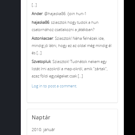
[...]
Ander
: @hajaska86: /join hun-1
hajaska86
: sziasztok hogy tudok a hun
csatornához csatlakozni a játékban?
Astonkacser
: Sziasztok! Néha felnézek ide,
mindig jó látni, hogy ez az oldal még mindig él
és [...]
Szvatopluk
: Sziasztok! Tudnátok nekem egy
listát írni azokról a map-okról, amik "zártak",
azaz földi egységeket csak [...]
Log in to post a comment.
Naptár
2010. január