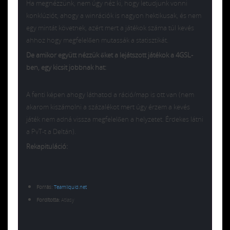
Ha megnézzünk, nem úgy néz ki, hogy letudjunk vonni
konklúziót, ahogy a winrációk is nagyon hektikusak, és nem
egy mintát követnek, azért mert a játékok száma túl kevés
ahhoz hogy megfelelően mutassák a statisztikát.
De amikor együtt nézzük őket a lejátszott játékok a 4GSL-
ben, egy kicsit jobbnak hat:
A fenti képen ahogy láthatod a ráció/map is ott van (nem
akarom kiszámolni a százalékot mert úgy érzem a kevés
játék nem adná vissza megfelelően a helyzetet. Érdekes látni
a PvT-t a Deltán).
Rekapituláció:
Forrás:
Teamliquid.net
Fordította:
Atlasy