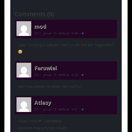
Comments (6)
mod
2011. január 10. hétfő at 13:46
|
#
szép! köszönjük szépen! mennyi idő volt ezt megsinálni?
Faruwiel
2011. január 10. hétfő at 14:26
|
#
team liquidesek csinálták nem sc2hu:)
Atlasy
2011. január 10. hétfő at 14:31
|
#
Válasz mod #1 üzenetére:
Kérdezd meg a forrás linkjén.