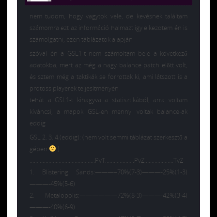
nem tudom, hogy vagytok vele, de kevésnek találtam
számomra ezt az információ halmazt így elkezdtem én is
számolgatni, ezen táblázatok alapján
szóval én a GSL1-t nem számoltam bele a következő
adatokba, mert az még a nagy balance patch előtt volt,
és sztem még a taktikák se forrottak ki, ami látszott is a
protoss playerek teljesítményén
tehát a GSL1-t kihagyva a statisztikából, arra voltam
kíváncsi, a mapok GSL-en mennyi voltak balance-ak
eddig
GSL 2. 3. 4.(eddig): (nem volt semmi táblázat szerkesztő a
gépen
)
………………………………………PvT………………..PvZ………………..TvZ
1. Blistering Sands:———–70%(7-3)———-25%(1-3)
———-45%(5-6)
2. Metalopolis:——————72%(8-3)———-42%(3-4)
———-40%(6-9)