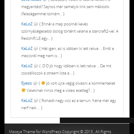
magyarítást? Sajnos már semelyik link sem működik.
(feleségemmel tolnám... }
KaLoZ
{ Ennél a map poolnál kevés
szörnyűségesebb dolog történt valaha a starcraft2-vel. A
Redshift LE egy... }
KaLoZ
{ Hát igen, ez is időben ki lett rakva ... Erről a
meccsről meg nem is... }
KaLoZ
{ :D:D Jó hogy időben ki lett rakva ... De mit
csodálkozok a stream lista a... }
Eyesis
{
Jó volt újra végig olvasni a kommenteket
Valakinek nincs meg a video esetleg?... }
KaLoZ
{ Rohadt nagy vicc ez a terrun. Kéne már egy
nerf neki ... }
Chiptuning MMC Autochip
Chiptunin
Mazaya Theme for WordPress Copyright © 2013 , All Rights