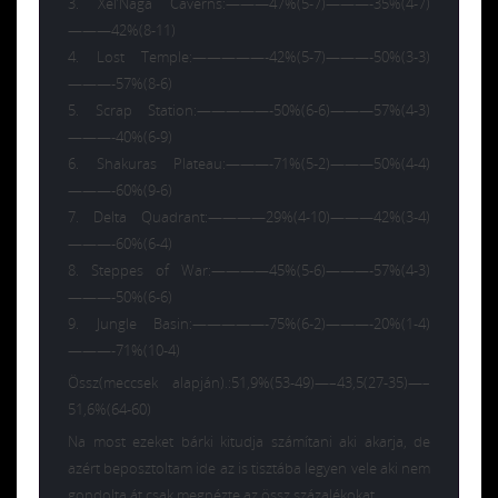
3. Xel’Naga Caverns:———47%(5-7)———-35%(4-7)
———42%(8-11)
4. Lost Temple:—————-42%(5-7)———-50%(3-3)
———-57%(8-6)
5. Scrap Station:—————-50%(6-6)———57%(4-3)
———-40%(6-9)
6. Shakuras Plateau:———-71%(5-2)———50%(4-4)
———-60%(9-6)
7. Delta Quadrant:————29%(4-10)———42%(3-4)
———-60%(6-4)
8. Steppes of War:————45%(5-6)———-57%(4-3)
———-50%(6-6)
9. Jungle Basin:—————-75%(6-2)———-20%(1-4)
———-71%(10-4)
Össz(meccsek alapján).:51,9%(53-49)—–43,5(27-35)—–
51,6%(64-60)
Na most ezeket bárki kitudja számítani aki akarja, de
azért beposztoltam ide az is tisztába legyen vele aki nem
gondolta át csak megnézte az össz százalékokat.