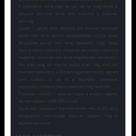
A százalékok mind szép és jók, de ha megnézitek a
pályákra lebontva lehet látni mekkora a balance-
talanság
(Sztem 1 pályán ahol láthatjuk 3-4 meccset játszottak
abból nem lehet levonni következtetést, viszont olyan
tényezőket persze nem lehet belevenni, hogy hopp
azon a mapon sikerült a cheese és ezt a többi mapon is
meglehet, szóval ezt nem lehet megállapítani pontosan.)
Van azért elég sok mapnál szélső érték, még ahol sok
meccsett toltak ott is. A Blizzard egyébként biztos végzett
ilyen kutatást is, de pl a legutóbbi balance-al
kapcsolatos cikkbe a mapok balance-t meg se említik.
Próbáltam keresni, 1 balance mapot a postom végére,
de nem találtam (45%-55% között).
Sokak által Steppes of War mint terran map, itt GSL-en a
elfogadható mennyiségű meccsek alapján még a
legbalance-osabb.
Leave a comment