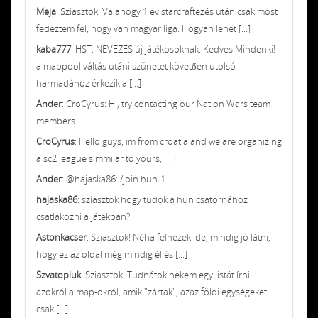
Meja
: Sziasztok! Valahogy 1 év starcraftezés után csak most
fedeztem fel, hogy van magyar liga. Hogyan lehet [...]
kaba777
: HST: NEVEZÉS új játékosoknak. Kedves Mindenki!
a mappool váltás utáni szünetet követően utolsó
harmadához érkezik a [...]
Ander
: CroCyrus: Hi, try contacting our Nation Wars team
members.
CroCyrus
: Hello guys, im from croatia and we are organizing
a sc2 league simmilar to yours, [...]
Ander
: @hajaska86: /join hun-1
hajaska86
: sziasztok hogy tudok a hun csatornához
csatlakozni a játékban?
Astonkacser
: Sziasztok! Néha felnézek ide, mindig jó látni,
hogy ez az oldal még mindig él és [...]
Szvatopluk
: Sziasztok! Tudnátok nekem egy listát írni
azokról a map-okról, amik "zártak", azaz földi egységeket
csak [...]