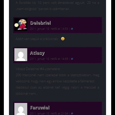
A fordítás kb 10 perc volt átnézéssel együtt. 20 ha a
„nem dolgozó” percek is számítanak.
Delebriel
2011. január 10. hétfő at 14:53
|
#
Azért van idejük a srácoknak…
Atlasy
2011. január 10. hétfő at 14:59
|
#
Válasz Delebriel #4 üzenetére:
200 meccsnél nem szerepel több a statisztikában, meg
valószínű, hogy nem egy ember készítette a felmérést.
ráadásul csak az elsőnél kell végig nézni a meccset a
többinél nem…
Faruwiel
2011. január 10. hétfő at 21:04
|
#