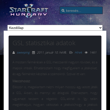
GSL statisztikai adatok
sweeping
2011. január 10. hétfő
.
Hírek
1461
A mostani felmérések a GSL meccseiről nagyon rövidek, és a
mapok imbák. Elhatároztam hogy megfigyelem a játékokat,
és egy felmérést készítek a számokról. Szóval itt van:
Meccshossz:
Először is, megakartam nézni milyen hosszú egy adott játék
a GSL 4-ben, és mennyi az átlagidő. Elterveztem, hogy
ugyanezt teszem a régebbi GSL-eknél is. Így talán
megláthatjuk, hogyan változtak a játékok(hogy a játékok