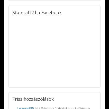
Starcraft2.hu
Facebook
Friss
hozzászólások
Levente889
{ Sziasztok, Valaki el tudná küldeni a