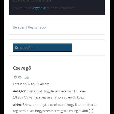
You must be
logged in
to post a comment.
Belépés
|
Regisztráció
Csevegő
All
Latest on Wed, 11:48 am
Aeaegon
: Sziasztok! Hogy lehet nevezni a HST-be?
@kaba777 van esetleg valami honlap erről? köszi!
alxird
: Sziasztok, annyit akarok tudni hogy láttam, lehet itt
regisztrálni azt hogy streamer vagyok, én leginkább [...]