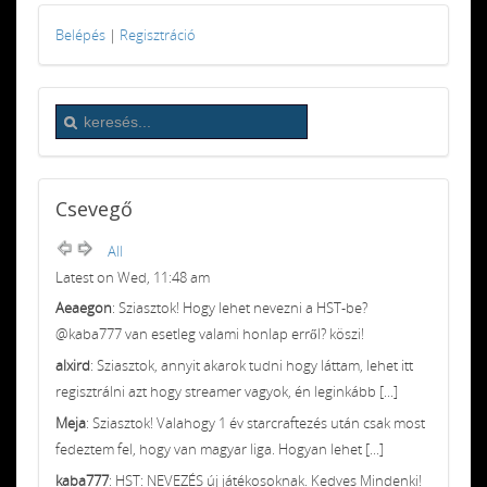
Belépés
|
Regisztráció
Csevegő
All
Latest on Wed, 11:48 am
Aeaegon
: Sziasztok! Hogy lehet nevezni a HST-be?
@kaba777 van esetleg valami honlap erről? köszi!
alxird
: Sziasztok, annyit akarok tudni hogy láttam, lehet itt
regisztrálni azt hogy streamer vagyok, én leginkább [...]
Meja
: Sziasztok! Valahogy 1 év starcraftezés után csak most
fedeztem fel, hogy van magyar liga. Hogyan lehet [...]
kaba777
: HST: NEVEZÉS új játékosoknak. Kedves Mindenki!