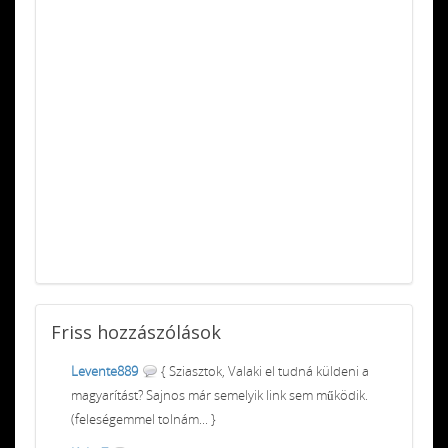
Friss
hozzászólások
Levente889
{ Sziasztok, Valaki el tudná küldeni a
magyarítást? Sajnos már semelyik link sem működik.
(feleségemmel tolnám... }