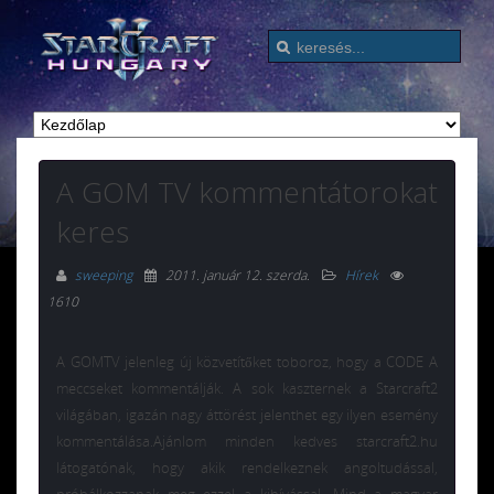
A GOM TV kommentátorokat
keres
sweeping
2011. január 12. szerda
.
Hírek
1610
A GOMTV jelenleg új közvetítőket toboroz, hogy a CODE A
meccseket kommentálják. A sok kaszternek a Starcraft2
világában, igazán nagy áttörést jelenthet egy ilyen esemény
kommentálása.Ajánlom minden kedves starcraft2.hu
látogatónak, hogy akik rendelkeznek angoltudással,
próbálkozzanak meg ezzel a kihívással. Mind a magyar