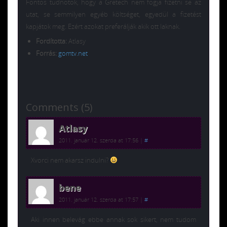
Fontos tudnotok, hogy a Gretech nem fogja fizetni se az
utat, se semmilyen egyéb költséget, egyedül a fizetést
kapjátok meg. Ezért azokat preferálják akik ott laknak.
Fordította:
Atlasy
Forrás:
gomtv.net
Comments (5)
Atlasy
2011. január 12. szerda at 17:56
|
#
Xvorci nem akarsz indulni?
bene
2011. január 12. szerda at 17:57
|
#
Aki innen belevág ebbe annak sok sikert, nem tudom