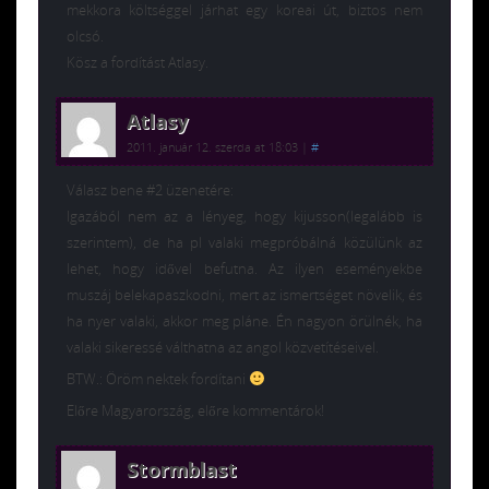
mekkora költséggel járhat egy koreai út, biztos nem
olcsó.
Kösz a fordítást Atlasy.
Atlasy
2011. január 12. szerda at 18:03
|
#
Válasz bene #2 üzenetére:
Igazából nem az a lényeg, hogy kijusson(legalább is
szerintem), de ha pl valaki megpróbálná közülünk az
lehet, hogy idővel befutna. Az ilyen eseményekbe
muszáj belekapaszkodni, mert az ismertséget növelik, és
ha nyer valaki, akkor meg pláne. Én nagyon örülnék, ha
valaki sikeressé válthatna az angol közvetítéseivel.
BTW.: Öröm nektek fordítani
Előre Magyarország, előre kommentárok!
Stormblast