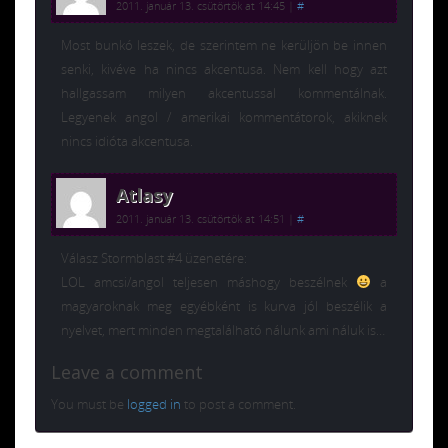
2011. január 13. csütörtök at 14:45
|
#
Most bunkó leszek, de szerintem ne kerüljön be innen
senki, kivéve ha nincs akcentusa. Nem kell hogy azt
hallgassam milyen akcentussal kommentálnak.
Legyenek angol / amerikai kommentátorok, akiknek
nincs idióta akcentusa.
Atlasy
2011. január 13. csütörtök at 14:51
|
#
Válasz Stormblast #4 üzenetére:
LOL amcsi/angol teljesen máshogy beszélnek
a
magyaroknak meg egyébként is kurva jól beszélik a
nyelvet, mert minden megtalálható nálunk ami náluk is…
Leave a comment
You must be
logged in
to post a comment.