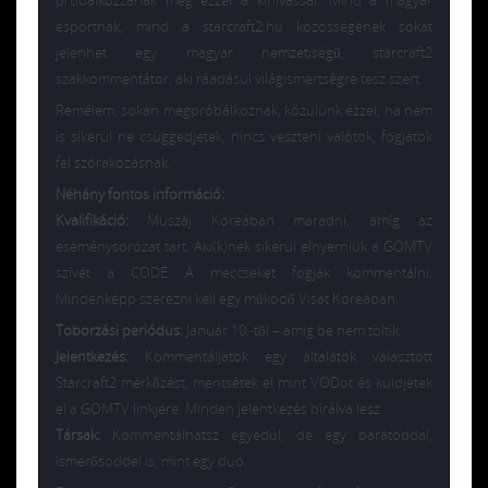
esportnak, mind a starcraft2.hu közösségének sokat
jelenhet egy magyar nemzetiségű, starcraft2
szakkommentátor, aki ráadásul világismertségre tesz szert.
Remélem, sokan megpróbálkoznak, közülünk ezzel, ha nem
is sikerül ne csüggedjetek, nincs veszteni valótok, fogjátok
fel szórakozásnak.
Néhány fontos információ:
Kvalifikáció:
Muszáj Koreában maradni, amíg az
eseménysorozat tart. Aki(k)nek sikerül elnyerniük a GOMTV
szívét a CODE A meccseket fogják kommentálni.
Mindenképp szerezni kell egy működő Visat Koreában.
T
oborzási periódus:
Január 10.-től – amíg be nem töltik
Jelentkezés:
Kommentáljatok egy általatok választott
Starcraft2 mérkőzést, mentsétek el mint VODot és küldjétek
el a GOMTV linkjére. Minden jelentkezés bírálva lesz.
Társak:
Kommentálhatsz egyedül, de egy barátoddal,
ismerősöddel is, mint egy duó.