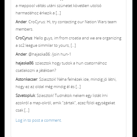
a mappool váltás utáni szünetet követően utolsó
harmadához érkezik a [...]
Ander
: CroCyrus: Hi, try contacting our Nation Wars team
members.
CroCyrus
: Hello guys, im from croatia and we are organizing
a sc2 league simmilar to yours, [...]
Ander
: @hajaska86: /join hun-1
hajaska86
: sziasztok hogy tudok a hun csatornához
csatlakozni a játékban?
Astonkacser
: Sziasztok! Néha felnézek ide, mindig jó látni,
hogy ez az oldal még mindig él és [...]
Szvatopluk
: Sziasztok! Tudnátok nekem egy listát írni
azokról a map-okról, amik "zártak", azaz földi egységeket
csak [...]
Log in to post a comment.