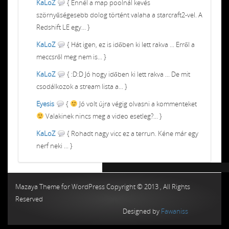
KaLoZ
{ Ennél a map poolnál kevés
szörnyűségesebb dolog történt valaha a starcraft2-vel. A
Redshift LE egy... }
KaLoZ
{ Hát igen, ez is időben ki lett rakva ... Erről a
meccsről meg nem is... }
KaLoZ
{ :D:D Jó hogy időben ki lett rakva ... De mit
csodálkozok a stream lista a... }
Eyesis
{
Jó volt újra végig olvasni a kommenteket
Valakinek nincs meg a video esetleg?... }
KaLoZ
{ Rohadt nagy vicc ez a terrun. Kéne már egy
nerf neki ... }
Chiptuning MMC Autochip
Chiptunin
Mazaya Theme for WordPress Copyright © 2013 , All Rights
Reserved
Designed by
Fawaniss