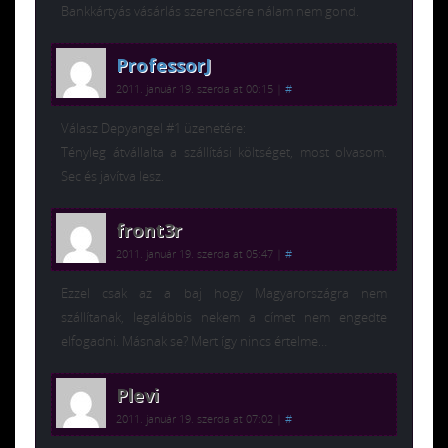
Bankkártyás vásárlás szerencsére nálam nem gond.
ProfessorJ
2011. január 19. szerda at 00:15
|
#
Válasz Depyangel #1 üzenetére:
Tényleg átvállalta a szállítási költséget, most olvasom.
Sec és javítva lesz.
front3r
2011. január 19. szerda at 05:47
|
#
Ezzel csak az a baj hogy Magyarországra nem
szállítanak, legalábbis nekem a címet nem engedte
elfogadni. Másnak se? Mert így nincs értelme…
Plevi
2011. január 19. szerda at 07:02
|
#