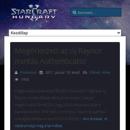
Megérkezett az új Raynor
mintás Authenticator
ProfessorJ
2011. január 18. kedd
.
Cikkek
,
Hírek
1950
Megérkezett az európai Blizzard Store-ba is végre az új
Raynor mintás Battle.net Authenticator, mellyel
megóvhatjuk B.net 2.0-s vagy WoW Accoutnunkat a
betolakodóktól. Ára nem túl borsos, 7 euró, a szállítási
költséget átvette a vásárlóktól a Blizzard.
Akit érdekel, itt
vásárolhatja meg a terméket
.