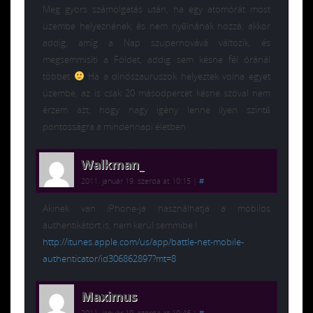
Meg gyors számolgatás után, ha egy atomórát most
üzembe helyeznének, és nem nyűlnának hozzá, akkor
addig, amíg a Nap szupernovává változik, és
megsemmisíti a Földet, addig sem késne fél óránál
többet
Ha a dinószauruszok helyeztek volna egyet
üzembe, az is csak 20 másodpercet késne szóval nem
érzem azt, hogy nagy igény lenne ilyen szintű
pontosságra a mindennapi életben
Walkman_
2011. január 19. szerda at 10:15
|
#
Akinek van iPhone-ja használhatja a mobilos
authentikátort is, nem kerül semmibe !
http://itunes.apple.com/us/app/battle-net-mobile-
authenticator/id306862897?mt=8
Maximus
2011. január 19. szerda at 10:46
|
#