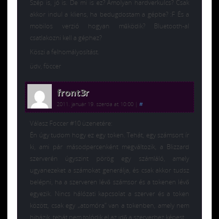
Szép is, jó is. De mi is ez? Amolyan hardverkulcs? Csak
akkor indul a kliens, ha bedugdostam a gépbe? :F És a
mobilos verzió hogyan működik? Bluetooth-al
csatlakozni kell a géphez?
Köszi a felhomályosítást.
üdv, föccer
front3r
2011. január 19. szerda at 10:00
|
#
Válasz Foccer #10 üzenetére:
Én úgy tudom hogy ez egy token. Tehát, egy számsort ír
ki, ami pár másodpercenként megváltozik, a Blizzard
szerverén úgyszint pörög egy számláló, amely
ugyanezeket a számokat generálja, és csak akkor tudsz
belépni, ha a szerveren lévő számsor és a tokenen lévő
egyezik. Nincs hálózati kapcsolat a szerver és a token
között, csak egy „atomóra” van a tokenben, amely nem
hibázik, tehát nem tolódik el az idő a szerverhez képest.