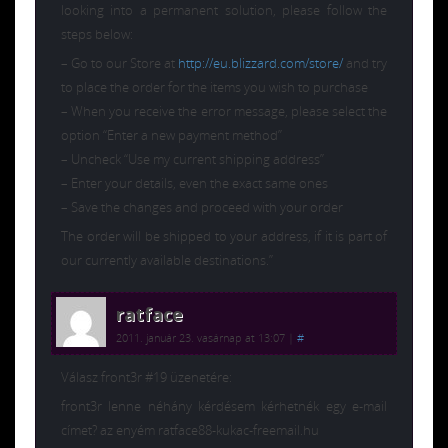
looking into a permanent solution, please follow the
steps below:
– Go to our Store at
http://eu.blizzard.com/store/
and try
to place the order for the items you wish to purchase
– When you receive the error message, please select the
option “Enter a new payment method”
– Uncheck “Use my current shipping address”
– Enter your details, even the exact same ones
– Save the changes and proceed with your order
The order will be shipped to your address, if it is part of
our currently available destinations.”
ratface
2011. január 23. vasárnap at 13:07
|
#
Válasz front3r #19 üzenetére:
front3r lenne néhány kérdésem kérhetnék egy e-mail
címet? az enyém ratface88-kukac-freemail.hu