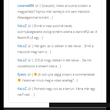
Levente889
{ Sziasztok, Valaki el tudná küldeni a
magyarítást? Sajnos már semelyik link sem működik.
(feleségemmel tolnám... }
KaLoZ
{ Ennél a map poolnál kevés
szörnyűségesebb dolog történt valaha a starcraft2-vel. A
Redshift LE egy... }
KaLoZ
{ Hát igen, ez is időben ki lett rakva ... Erről a
meccsről meg nem is... }
KaLoZ
{ :D:D Jó hogy időben ki lett rakva ... De mit
csodálkozok a stream lista a... }
Eyesis
{
Jó volt újra végig olvasni a kommenteket
Valakinek nincs meg a video esetleg?... }
KaLoZ
{ Rohadt nagy vicc ez a terrun. Kéne már egy
nerf neki ... }
Chiptuning MMC Autochip
Chiptunin