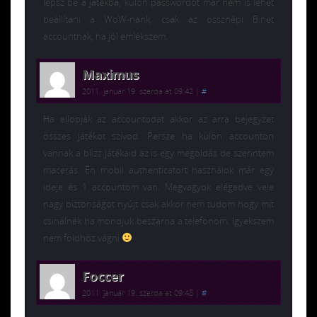
lépsz be a játékba, külön passwordot már nem is lehet
beállítani a WoW-nank, csak az össznépi B.net
accountnak, ha jól emlékszem.
Maximus
2011. január 19. szerda at 09:42
|
#
Ha ellopják az accountodat akkor az arra bejegyzet
összes játékot szívod. Persze ha külön accounton
vannak a blizz játékaid az is egy megoldás de szerintem
macerás. Én mobil authenticatort használok már egy
ideje és 1 accountom van. Megvagyok elégedve vele
nagy biztonságot nyújt csak akkor nem tudom hogy mit
csinálnék ha mondjuk beszarna a telefonom. Igyekszem
nem földhöz vágni
Foccer
2011. január 19. szerda at 09:48
|
#