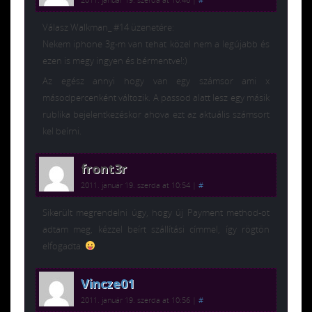
Válasz Walkman_ #14 üzenetére:
Nekem iphone 3g-m van tehat közel nem a legújabb és
ezen is megy ingyen és bérmentve!:)
Az egész annyi hogy van egy számsor ami x
másodpercenként változik. A passod alatt lesz egy másik
rublika bejelentkezéskor ahova ezt az aktuális számsort
kel beírni.
front3r
2011. január 19. szerda at 10:54
|
#
Sikerült megrendelni úgy, hogy új Payment method-ot
adtam meg, kézzel beírt szállítási címmel, így rögtön
elfogadta.
Vincze01
2011. január 19. szerda at 10:56
|
#