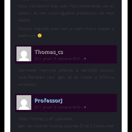
Köszi, kipróbálom őket, csak most karbantartás van az
oldalon, és nem tudok egyelőre próbálkozni, de majd
később.
Mobilos megoldás azért nem jó, mert nincs a listában a
telefonom.
Thomas_cs
2011. január 19. szerda at 08:01
|
#
Szerintetek mennyire jellemző a starcraft2 account
lopás?Remélem nem igen, és ez inkább a WOW-ra
vonatkozik.
ProfessorJ
2011. január 19. szerda at 09:30
|
#
Válasz Thomas_cs #7 üzenetére:
Igen, de mostmár mivel az össznépi B.net 2.0 accounttal