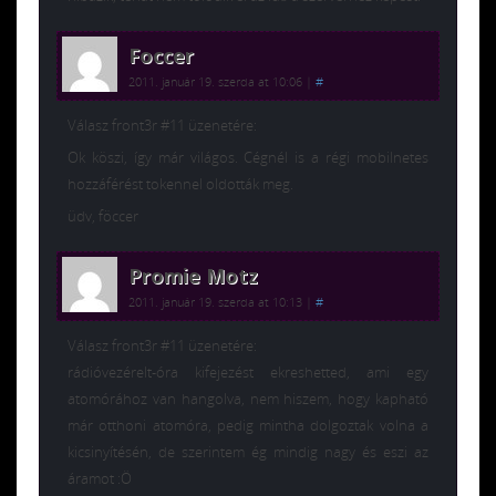
Foccer
2011. január 19. szerda at 10:06
|
#
Válasz front3r #11 üzenetére:
Ok köszi, így már világos. Cégnél is a régi mobilnetes
hozzáférést tokennel oldották meg.
üdv, föccer
Promie Motz
2011. január 19. szerda at 10:13
|
#
Válasz front3r #11 üzenetére:
rádióvezérelt-óra kifejezést ekreshetted, ami egy
atomórához van hangolva, nem hiszem, hogy kapható
már otthoni atomóra, pedig mintha dolgoztak volna a
kicsinyítésén, de szerintem ég mindig nagy és eszi az
áramot :Ö