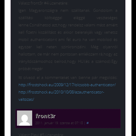
Válasz front3r #4 üzenetére:
Igen Magyarországra nem szállítanak. Gondolom a
szállítási költséggel eléggé veszteséges
lenne.Csinálhatod azt,hogy rendelsz valami mást amiért
kell fizetni kiszállítást és akkor belerakják vagy vehetsz
mobil authenticator-t ami fél euro ha van mobilod és
egyszer kell neten szinkronizálni. Még olyanról
hallottam, de már nem pontosan emlékszem rá,hogy az
irányítószámodhoz beírod,hogy HU:(és a számod).Egy
próbát megér
Itt olvasd el a kommenteket van benne pár megoldás:
http://frostshock.eu/2009/12/17/olcsobb-authenticator/
http://frostshock.eu/2010/10/08/azauthenticator-
valtozas/
front3r
2011. január 19. szerda at 07:18
|
#
Válasz Plevi #5 üzenetére: