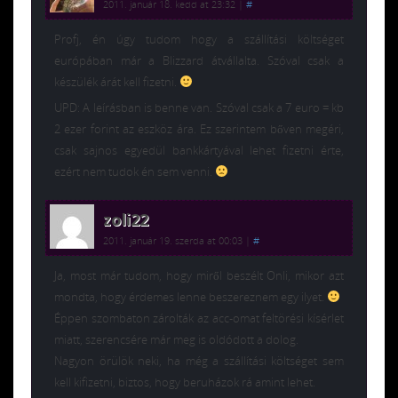
2011. január 18. kedd at 23:32
|
#
Profj, én úgy tudom hogy a szállítási költséget
európában már a Blizzard átvállalta. Szóval csak a
készülék árát kell fizetni.
UPD: A leírásban is benne van. Szóval csak a 7 euro = kb
2 ezer forint az eszköz ára. Ez szerintem bőven megéri,
csak sajnos egyedül bankkártyával lehet fizetni érte,
ezért nem tudok én sem venni.
zoli22
2011. január 19. szerda at 00:03
|
#
Ja, most már tudom, hogy miről beszélt Onli, mikor azt
mondta, hogy érdemes lenne beszereznem egy ilyet.
Éppen szombaton zárolták az acc-omat feltörési kísérlet
miatt, szerencsére már meg is oldódott a dolog.
Nagyon örülök neki, ha még a szállítási költséget sem
kell kifizetni, biztos, hogy beruházok rá amint lehet.