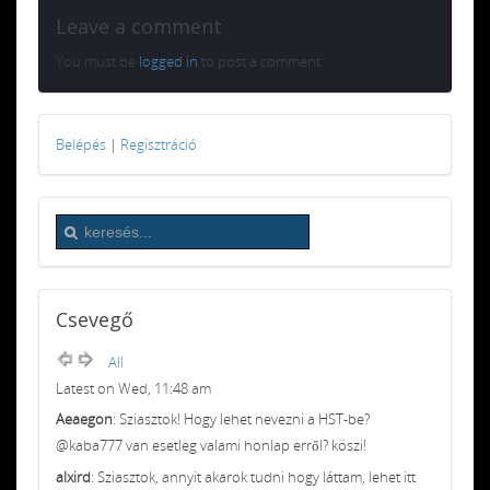
Leave a comment
You must be
logged in
to post a comment.
Belépés
|
Regisztráció
Csevegő
All
Latest on Wed, 11:48 am
Aeaegon
: Sziasztok! Hogy lehet nevezni a HST-be?
@kaba777 van esetleg valami honlap erről? köszi!
alxird
: Sziasztok, annyit akarok tudni hogy láttam, lehet itt