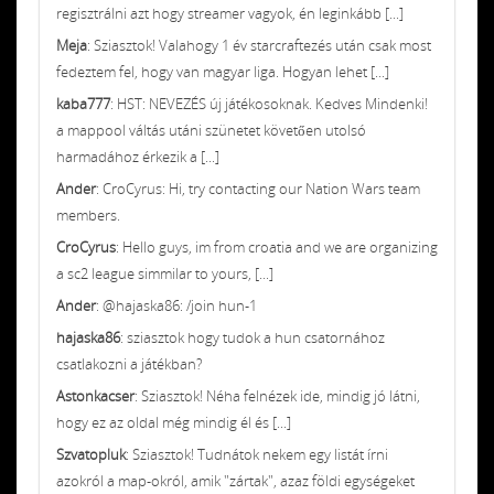
regisztrálni azt hogy streamer vagyok, én leginkább [...]
Meja
: Sziasztok! Valahogy 1 év starcraftezés után csak most
fedeztem fel, hogy van magyar liga. Hogyan lehet [...]
kaba777
: HST: NEVEZÉS új játékosoknak. Kedves Mindenki!
a mappool váltás utáni szünetet követően utolsó
harmadához érkezik a [...]
Ander
: CroCyrus: Hi, try contacting our Nation Wars team
members.
CroCyrus
: Hello guys, im from croatia and we are organizing
a sc2 league simmilar to yours, [...]
Ander
: @hajaska86: /join hun-1
hajaska86
: sziasztok hogy tudok a hun csatornához
csatlakozni a játékban?
Astonkacser
: Sziasztok! Néha felnézek ide, mindig jó látni,
hogy ez az oldal még mindig él és [...]
Szvatopluk
: Sziasztok! Tudnátok nekem egy listát írni
azokról a map-okról, amik "zártak", azaz földi egységeket