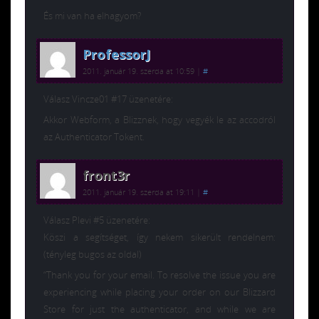
És mi van ha elhagyom?
ProfessorJ
2011. január 19. szerda at 10:59
|
#
Válasz Vincze01 #17 üzenetére:
Akkor Webform, a Blizznek, hogy vegyék le az accodról
az Authenticator Tokent.
front3r
2011. január 19. szerda at 19:11
|
#
Válasz Plevi #5 üzenetére:
Köszi a segítséget, így nekem sikerült rendelnem:
(tényleg bugos az oldal)
“Thank you for your email. To resolve the issue you are
experiencing while placing your order on our Blizzard
Store for just the authenticator, and while we are