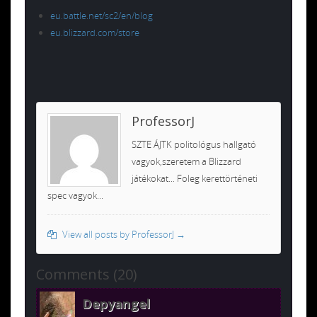
eu.battle.net/sc2/en/blog
eu.blizzard.com/store
ProfessorJ
SZTE ÁJTK politológus hallgató
vagyok,szeretem a Blizzard
játékokat... Foleg kerettörténeti
spec vagyok...
View all posts by ProfessorJ
→
Comments (20)
Depyangel