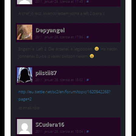
2011. január 26. szerda at 17:45
|
#
A chef jó lesz, kíváncsi lettem volna a left 2 diera :(.
Depyangel
2011. január 26. szerda at 17:56
|
#
Engem a Left 2 Die érdekel a legjobban.
Ha netán
jönnének Eu-ba is valaki sikítson nekem!
piistii87
2011. január 26. szerda at 18:02
|
#
http://eu.battle.net/sc2/en/forum/topic/1620942268?
page=2
itt irnak róla
SCudera16
2011. január 26. szerda at 18:04
|
#