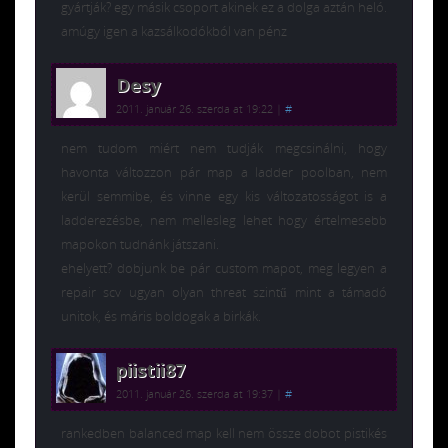
gyártják? egy másik csoport akinek ez a dolga aztán heló.
amúgy igen a kazsálkodókból van pénz
Desy
2011. január 26. szerda at 19:22
|
#
nem tudom miért nem tudják megcsinálni, hogy
havonta változzon pár map a ladder poolban, nem
kerül semmibe, és vinne egy kis változatosságot is a
ladderezésbe, nem mellesleg lehet hogy értelmesebb
mapokon tudnánk játszani.
ehelyett? dobjunk be pár custom mapot, meg legyen a
repair scv ugyan olyan threat szintű mint a támadó
unitok, és máris boldogak a birkák.
piistii87
2011. január 26. szerda at 19:37
|
#
rankedben balanced map kell nem össze dobot pistikés