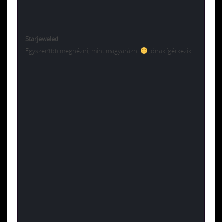
Starjeweled
Egyszerűbb megnézni, mint magyarázni
Jónak ígérkezik.