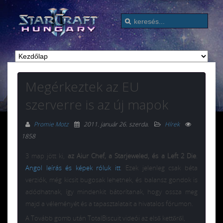
Megérkeztek az EU
szerverre is az új mapok
Promie Motz
2011. január 26. szerda
.
Hírek
1858
3 map jött ki,
az Aiur Chef, a Starjeweled, és a Left 2 Die
.
Angol leírás és képek róluk itt
. Ezek jelenleg csak béta
verziók, még kicsit bugosak lehetnek, és balansz gondok is
adódhatnak, így mindenkit bátorítanak, hogy ossza meg
majd a véleményét és a tapasztalatait a hivatalos fórumon.
A Tovább gomb után TotalBiscuit videói az első kettőről,