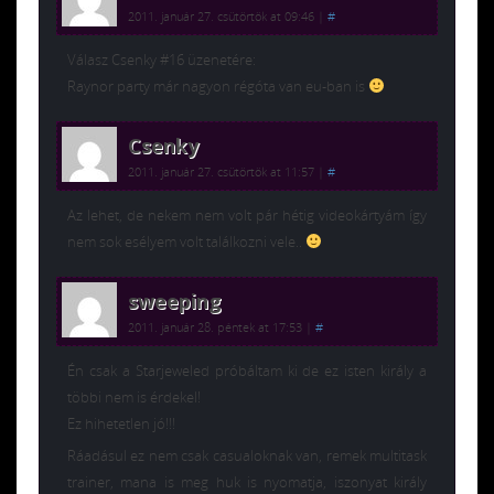
2011. január 27. csütörtök at 09:46
|
#
Válasz Csenky #16 üzenetére:
Raynor party már nagyon régóta van eu-ban is
Csenky
2011. január 27. csütörtök at 11:57
|
#
Az lehet, de nekem nem volt pár hétig videokártyám így
nem sok esélyem volt találkozni vele..
sweeping
2011. január 28. péntek at 17:53
|
#
Én csak a Starjeweled próbáltam ki de ez isten király a
többi nem is érdekel!
Ez hihetetlen jó!!!
Ráadásul ez nem csak casualoknak van, remek multitask
trainer, mana is meg huk is nyomatja, iszonyat király