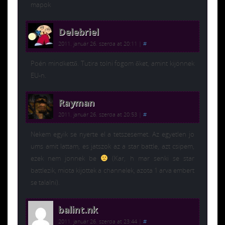
mapok
Delebriel
2011. január 26. szerda at 20:11
|
#
Poén mindkettő. Tutira tolni fogom őket, amint kijönnek
EU-n.
Rayman
2011. január 26. szerda at 20:53
|
#
Nekem egyik se nyerte el a tetszesemet. Az egyetlen jo
ums amit lattam, es jatszok az a star battle, azt csipem,
ezek nem jonnek be
(Kar, h mar senki se star
battlezik, miota kijottek a channelek, azota 1 arva embert
se talalni).
balint.nk
2011. január 26. szerda at 23:44
|
#