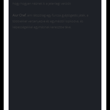
hogy hogyan néznek ki a jelenlegi verziók
Aiur Chef
, ami látszólag egy furcsa gyűjtögetős játék, a
többiekkel versenyezve és egymástól lopkodva, és
képességekkel egymásnak keresztbe téve.