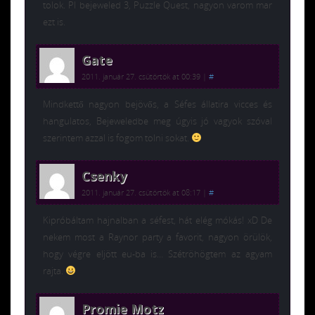
tolok. Pl bejeweled 3, Puzzle Quest, nagyon varom mar
ezt is.
Gate
2011. január 27. csütörtök at 00:39
|
#
Mindkettő nagyon bejövős, a Séfes állatira vicces és
hangulatos, Bejeweledbe meg úgyis jó vagyok szóval
szerintem azzal is fogom tolni sokat.
Csenky
2011. január 27. csütörtök at 08:17
|
#
Kipróbáltam hajnalban a séfest, hát elég mókás! xD De
nekem most a Raynor party a favorit, nagyon örülök,
hogy végre eljött eu-ba is… Szétröhögtem az agyam
rajta.
Promie Motz