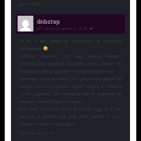
game 10/10
dnbstep
2011. január 28. péntek at 18:16
|
#
Na én is erőt vettem az undoromon és mind3mat
kipróbáltam.
Left2die: Unalmas, szar, egy félkezű dilettáns
aranyhörcsög végigviszi szólóban olyan „nehéz” kb.
Ráadásul a map is ugyanaz mint a kampányban volt.
Starjeweld: Iszonyat unalom, aki ilyennel akar játszani az
menjen vmi „nokia játékok ingyen” szájtra és töltse le
onnan, ugyanaz csak nincsenek benne zerglingek és
kevesebb áramot fogyaszt mobilon.
Aiur Chef: Szánalom, miböl gondolták hogy ez a szar
bárkinek is tetszeni fog. Még tower defelni is jobb.
Repetitív monoton hülyeség kb.
Tömören ennyi. (Y)