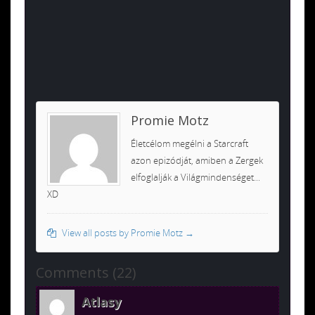
Promie Motz
Életcélom megélni a Starcraft
azon epizódját, amiben a Zergek
elfoglalják a Világmindenséget...
XD
View all posts by Promie Motz
→
Comments (22)
Atlasy