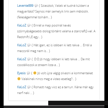
Levente889
{ Sziasztok, Valaki el tudná küldeni a
magyarítást? Sajnos már semelyik link sem működik.
(feleségemmel tolnám... }
KaLoZ
{ Ennél a map poolnál kevés
szörnyűségesebb dolog történt valaha a starcraft2-vel. A
Redshift LE egy... }
KaLoZ
{ Hát igen, ez is időben ki lett rakva ... Erről a
meccsről meg nem is... }
KaLoZ
{ :D:D Jó hogy időben ki lett rakva ... De mit
csodálkozok a stream lista a... }
Eyesis
{
Jó volt újra végig olvasni a kommenteket
Valakinek nincs meg a video esetleg?... }
KaLoZ
{ Rohadt nagy vicc ez a terrun. Kéne már egy
nerf neki ... }
Chiptuning MMC Autochip
Chiptunin