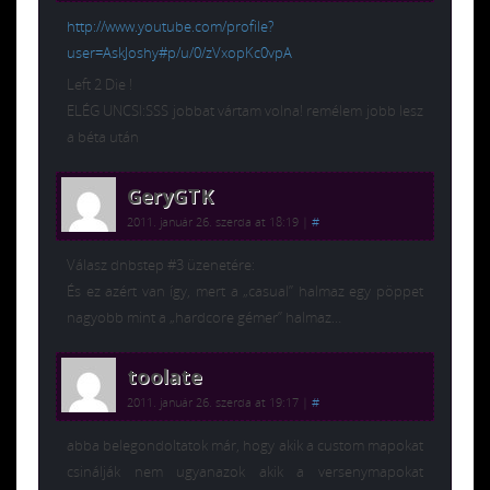
http://www.youtube.com/profile?
user=AskJoshy#p/u/0/zVxopKc0vpA
Left 2 Die !
ELÉG UNCSI:SSS jobbat vártam volna! remélem jobb lesz
a béta után
GeryGTK
2011. január 26. szerda at 18:19
|
#
Válasz dnbstep #3 üzenetére:
És ez azért van így, mert a „casual” halmaz egy pöppet
nagyobb mint a „hardcore gémer” halmaz…
toolate
2011. január 26. szerda at 19:17
|
#
abba belegondoltatok már, hogy akik a custom mapokat
csinálják nem ugyanazok akik a versenymapokat