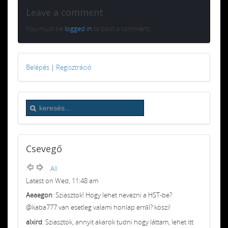
Leave a comment
You must be
logged in
to post a comment.
Belépés
|
Regisztráció
Csevegő
All
Latest on Wed, 11:48 am
Aeaegon
: Sziasztok! Hogy lehet nevezni a HST-be?
@kaba777 van esetleg valami honlap erről? köszi!
alxird
: Sziasztok, annyit akarok tudni hogy láttam, lehet itt