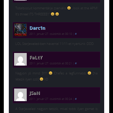
Totalbiscuit kommentárja zseniális
„look at the APM!
It’s three! ITS THREEEE!!”
Darc1n
2011. január 27. csütörtök at 00:10
|
#
LOL StarJeweled-ben haverral 11/11-et nyertünk :DDD.
FaLtY
2011. január 27. csütörtök at 00:21
|
#
Nagyon jó mind 3!!!!!
Chefes a legfunnabb
[ha
létezik ilyen szó]
XD
JSaN
2011. január 27. csütörtök at 00:24
|
#
A StarJeweled nagyon tetszik, mivel tobb ilyen gamet is