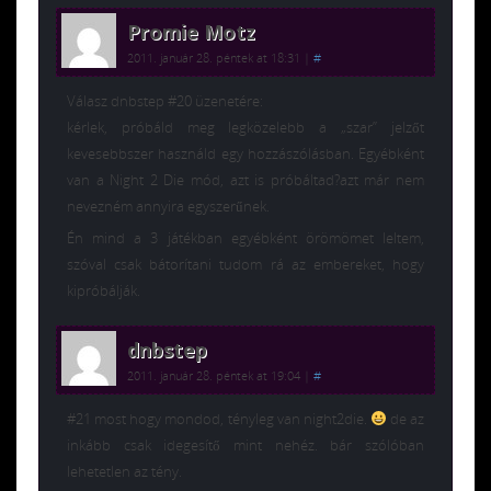
Promie Motz
2011. január 28. péntek at 18:31
|
#
Válasz dnbstep #20 üzenetére:
kérlek, próbáld meg legközelebb a „szar” jelzőt
kevesebbszer használd egy hozzászólásban. Egyébként
van a Night 2 Die mód, azt is próbáltad?azt már nem
nevezném annyira egyszerűnek.
Én mind a 3 játékban egyébként örömömet leltem,
szóval csak bátorítani tudom rá az embereket, hogy
kipróbálják.
dnbstep
2011. január 28. péntek at 19:04
|
#
#21 most hogy mondod, tényleg van night2die.
de az
inkább csak idegesítő mint nehéz. bár szólóban
lehetetlen az tény.