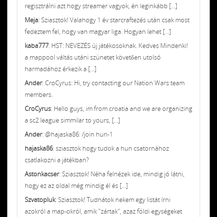
regisztrálni azt hogy streamer vagyok, én leginkább [...]
Meja
: Sziasztok! Valahogy 1 év starcraftezés után csak most
fedeztem fel, hogy van magyar liga. Hogyan lehet [...]
kaba777
: HST: NEVEZÉS új játékosoknak. Kedves Mindenki!
a mappool váltás utáni szünetet követően utolsó
harmadához érkezik a [...]
Ander
: CroCyrus: Hi, try contacting our Nation Wars team
members.
CroCyrus
: Hello guys, im from croatia and we are organizing
a sc2 league simmilar to yours, [...]
Ander
: @hajaska86: /join hun-1
hajaska86
: sziasztok hogy tudok a hun csatornához
csatlakozni a játékban?
Astonkacser
: Sziasztok! Néha felnézek ide, mindig jó látni,
hogy ez az oldal még mindig él és [...]
Szvatopluk
: Sziasztok! Tudnátok nekem egy listát írni
azokról a map-okról, amik "zártak", azaz földi egységeket