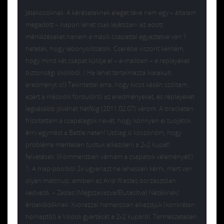
Játékosoknak: A kéréseteknek eleget téve nem egy – általam
megadott – napon lehet csak lejátszani az adott
mérkőzéseket hanem a másik csapattal egyeztetve van 1
hetetek, hogy lebonyolítsátok. Cserébe viszont kérném,
hogy mind két csapat küldje el – e-mailben – a replayeket
biztonsági okokból. ( Ha lehet tartalmazza kialakult
eredményt is!) Tekintettel arra, hogy kicsit későn szóltam,
ezért a második fordulóról az eredményeket, és replayeket
legkésőbb jövőhét hétfőig (2011.02.07) várom. A bracketen
frissítettem a csapatagok nevét, hogy könnyen el tudjátok
érni egymást a Battle.neten! Utólag is köszönöm, hogy
probléma mentesen tudtuk elkezdeni a 2v2 kupát!
felvetések: (Kommentben várnám a csapatok véleményét!)
1. A map-poolból 2x ugyanazt ne lehessen kérni, mert van
olyan matchup, amiben az Arid Wastes borzasztóan
kedvező. – Zedas (Megszavazva/Elutasítva) Nézőknek/
érdeklődőknek: Xvorazzal hamarosan elkezdjük (konkrétan
holnaptól) a Vodok gyártását a 2v2 kupáról. Természetesen