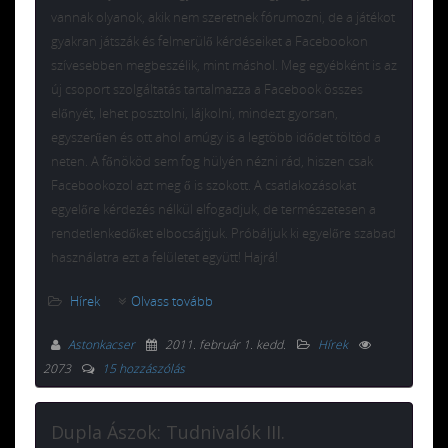
vannak olyanok, akik nem szeretnek fórumozni, de a játékot
gyakran játszák és felmerülő kérdéseiket a Facebookon
szívesebben megbeszélik, mint máshol. Meg egyébként is az
új csoport szolgáltatás tartalmazza a Facebook összes
előnyét, lehet posztolni, lájkolni, mindezt gyorsan,
egyszerűen és ott ahol amúgy is a legtöbb idődet töltöd a
neten. A főnököd sem fog hülyén nézni rád, hiszen csak
Facebookozol azt meg ő is szokott. A csatlakozásokat
egyelőre kérdezés nélkül elfogadjuk, de természetesen a
rendetlenkedőket elbocsájtjuk. Próbáljuk ki egyelőre szabad
használatra ezt a felületet együtt! Hajrá!
Hírek
Olvass tovább
Astonkacser
2011. február 1. kedd
.
Hírek
2073
15 hozzászólás
Dupla Ászok: Tudnivalók III.