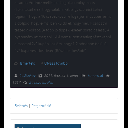
az adott Vodhoz mellékelni fogjuk a replayeket is.
(Tekintettel arra, hogy valaki inkább így szereti.) Lehet
fogadni, hogy a 16 csapat közül ki fog nyerni. Csupán annyi
a dolgod, hogy e-mailben küldd el, hogy melyik csapatra
teszed a voksot. (A több jó tippelő esetén sorsolás lesz!) A
nyeremény az meglepi… Aki nem tudott esetleg részt venni
a mostani 2v2 kupán közlöm, hogy 1-2 hónapon belül új
2v2 kupa veszi kezdetét. (Részletek később!)
Ismertető
Olvass tovább
L4.ZsukoV
2011. február 1. kedd
.
Ismertető
1967
24 hozzászólás
Belépés
|
Regisztráció