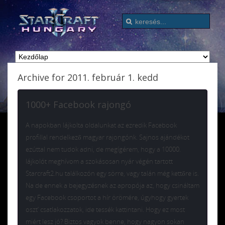
Archive for 2011. február 1. kedd
1000+ Facebook rajongó
A napokban lájkolta oldalunkat az ezredik Facebook
profillal rendelkező magyar rajongónk. Sajnos ajándékot
ezúttal nem tudok adni, de megígérem, hogy a 10000.
lájkolót meghívom a szokásosan nyár végén tartott
Starcraft2.hu találkozón egy sörre, vagy talán még kettőre is.
Na de ennek a bejegyzésnek az apropója az, hogy csináltam
egy Facebook csoportot a hír örömére, úgyhogy gyertek
oszt’ csatlakozzatok, ide tessék kattintani. Hogy ez most
miért lesz jó? Biztos vagyok benne, hogy nagyon sokan