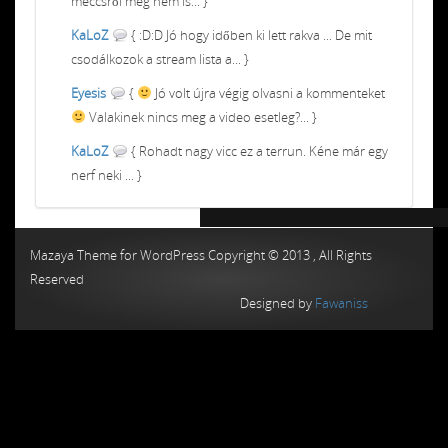
meccsről meg nem is... }
KaLoZ
{ :D:D Jó hogy időben ki lett rakva ... De mit
csodálkozok a stream lista a... }
Eyesis
{
Jó volt újra végig olvasni a kommenteket
Valakinek nincs meg a video esetleg?... }
KaLoZ
{ Rohadt nagy vicc ez a terrun. Kéne már egy
nerf neki ... }
Chiptuning MMC Autochip
Chiptunin
Mazaya Theme for WordPress Copyright © 2013 , All Rights
Reserved
Designed by
Fawaniss