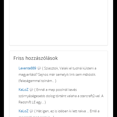
Friss
hozzászólások
Levente889
{ Sziasztok, Valaki el tudná küldeni a
magyarítást? Sajnos már semelyik link sem működik.
(feleségemmel tolnám... }
KaLoZ
{ Ennél a map poolnál kevés
szörnyűségesebb dolog történt valaha a starcraft2-vel. A
Redshift LE egy... }
KaLoZ
{ Hát igen, ez is időben ki lett rakva ... Erről a