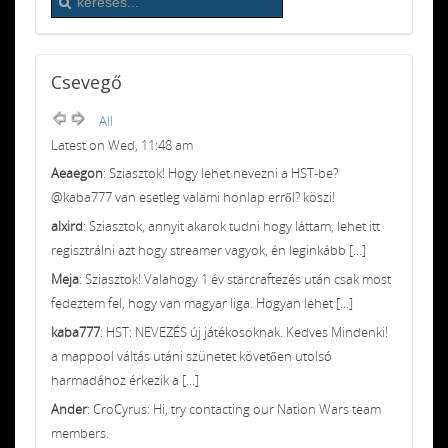
Csevegő
All
Latest on Wed, 11:48 am
Aeaegon
: Sziasztok! Hogy lehet nevezni a HST-be?
@kaba777 van esetleg valami honlap erről? köszi!
alxird
: Sziasztok, annyit akarok tudni hogy láttam, lehet itt
regisztrálni azt hogy streamer vagyok, én leginkább [...]
Meja
: Sziasztok! Valahogy 1 év starcraftezés után csak most
fedeztem fel, hogy van magyar liga. Hogyan lehet [...]
kaba777
: HST: NEVEZÉS új játékosoknak. Kedves Mindenki!
a mappool váltás utáni szünetet követően utolsó
harmadához érkezik a [...]
Ander
: CroCyrus: Hi, try contacting our Nation Wars team
members.