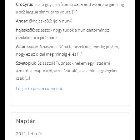
CroCyrus
: Hello guys, im from croatia and we are organizing
a sc2 league simmilar to yours, [...]
Ander
: @hajaska86: /join hun-1
hajaska86
: sziasztok hogy tudok a hun csatornához
csatlakozni a játékban?
Astonkacser
: Sziasztok! Néha felnézek ide, mindig jó látni,
hogy ez az oldal még mindig él és [...]
Szvatopluk
: Sziasztok! Tudnátok nekem egy listát írni
azokról a map-okról, amik "zártak", azaz földi egységeket
csak [...]
Log in to post a comment.
Naptár
2011. február