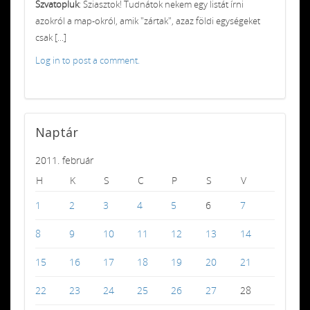
Szvatopluk
: Sziasztok! Tudnátok nekem egy listát írni
azokról a map-okról, amik "zártak", azaz földi egységeket
csak [...]
Log in to post a comment.
Naptár
2011. február
H
K
S
C
P
S
V
1
2
3
4
5
6
7
8
9
10
11
12
13
14
15
16
17
18
19
20
21
22
23
24
25
26
27
28