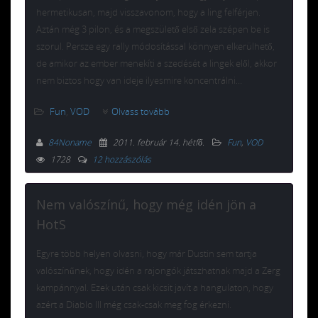
hermetikusan, majd visszavonom, hogy a ling felférjen.
Aztán még 3 pilon, és a megszülető első zela szépen be is
szorul. Persze egy rally módosítással könnyen elkerülhető,
de amikor az ember menekíti a szedését a lingek elől, akkor
nem biztos hogy van ideje ilyesmire koncentrálni…
Fun
,
VOD
Olvass tovább
84Noname
2011. február 14. hétfő
.
Fun
,
VOD
1728
12 hozzászólás
Nem valószínű, hogy még idén jön a
HotS
Egyre több helyen olvasni, hogy már Dustin sem tartja
valószínűnek, hogy idén a rajongók játszhatnak majd a Zerg
kampánnyal. Ezek után csak kicsit javít a hangulaton, hogy
azért a Diablo III még csak-csak meg fog érkezni.