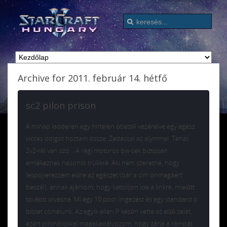
Archive for 2011. február 14. hétfő
sc2 pilon prison
A minap ladderen egy hirtelen ötlettől vezérelve egy egész
vicces dolgot hoztam össze Zedassal az alymmal. Tehát
2v2-ről van szó… A régi motoros bw-sek biztosan
emlékeznek hasonló trükkre. Aki nem szeretné, hogy
lespojlerezzem előre az egészet (bár a cím önmagáért
beszél), annak ajánlom, hogy kattoljon ide a linkre, mielőtt
tovább olvasna. Mi egy 10 pool lingezést és egy standard p
bildet csinálunk. Az egyik ellen P későn vette az első zelát,
ezért pilonblokkal megakadályozom, hogy zárja a rámpát