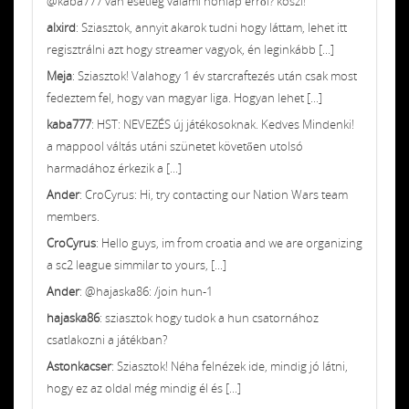
@kaba777 van esetleg valami honlap erről? köszi!
alxird
: Sziasztok, annyit akarok tudni hogy láttam, lehet itt
regisztrálni azt hogy streamer vagyok, én leginkább [...]
Meja
: Sziasztok! Valahogy 1 év starcraftezés után csak most
fedeztem fel, hogy van magyar liga. Hogyan lehet [...]
kaba777
: HST: NEVEZÉS új játékosoknak. Kedves Mindenki!
a mappool váltás utáni szünetet követően utolsó
harmadához érkezik a [...]
Ander
: CroCyrus: Hi, try contacting our Nation Wars team
members.
CroCyrus
: Hello guys, im from croatia and we are organizing
a sc2 league simmilar to yours, [...]
Ander
: @hajaska86: /join hun-1
hajaska86
: sziasztok hogy tudok a hun csatornához
csatlakozni a játékban?
Astonkacser
: Sziasztok! Néha felnézek ide, mindig jó látni,
hogy ez az oldal még mindig él és [...]