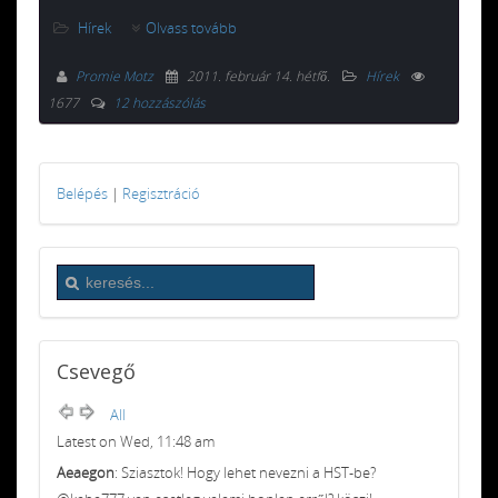
Hírek
Olvass tovább
Promie Motz
2011. február 14. hétfő
.
Hírek
1677
12 hozzászólás
Belépés
|
Regisztráció
Csevegő
All
Latest on Wed, 11:48 am
Aeaegon
: Sziasztok! Hogy lehet nevezni a HST-be?