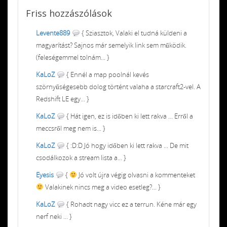
Friss
hozzászólások
Levente889
{ Sziasztok, Valaki el tudná küldeni a
magyarítást? Sajnos már semelyik link sem működik.
(feleségemmel tolnám... }
KaLoZ
{ Ennél a map poolnál kevés
szörnyűségesebb dolog történt valaha a starcraft2-vel. A
Redshift LE egy... }
KaLoZ
{ Hát igen, ez is időben ki lett rakva ... Erről a
meccsről meg nem is... }
KaLoZ
{ :D:D Jó hogy időben ki lett rakva ... De mit
csodálkozok a stream lista a... }
Eyesis
{
Jó volt újra végig olvasni a kommenteket
Valakinek nincs meg a video esetleg?... }
KaLoZ
{ Rohadt nagy vicc ez a terrun. Kéne már egy
nerf neki ... }