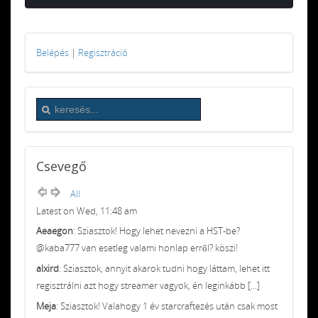
Belépés
|
Regisztráció
Csevegő
All
Latest on Wed, 11:48 am
Aeaegon
: Sziasztok! Hogy lehet nevezni a HST-be?
@kaba777 van esetleg valami honlap erről? köszi!
alxird
: Sziasztok, annyit akarok tudni hogy láttam, lehet itt
regisztrálni azt hogy streamer vagyok, én leginkább [...]
Meja
: Sziasztok! Valahogy 1 év starcraftezés után csak most