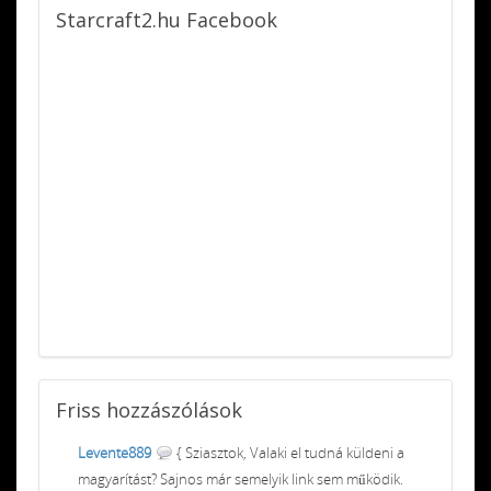
Starcraft2.hu
Facebook
Friss
hozzászólások
Levente889
{ Sziasztok, Valaki el tudná küldeni a
magyarítást? Sajnos már semelyik link sem működik.