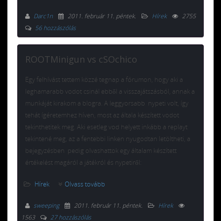
Darc1n
2011. február 11. péntek
.
Hírek
2755
56 hozzászólás
ROOTMinigun vs cSOchico
Egy felhívást tettem közzé tegnap a fórumon, hogy aki a
leghamarabb vodot csinál ebből a visszajátszásból, annak a
munkáját kirakom a blogra. A leggyorsabb nypeti volt, így
tehát ígéretemhez híven, most az általa készített vodot
tekinthetitek meg. Aki esetleg vod helyett inkább a replayt
tekintené meg, az a fentebbi linken nyugodtan letöltheti, a
bejegyzésben pedig olvashattok egy általam készített
értékelést magáról a játékról és nypetiről:
Hírek
Olvass tovább
sweeping
2011. február 11. péntek
.
Hírek
1563
27 hozzászólás