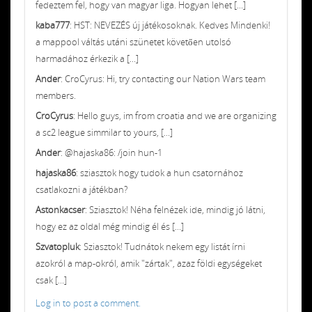
fedeztem fel, hogy van magyar liga. Hogyan lehet [...]
kaba777
: HST: NEVEZÉS új játékosoknak. Kedves Mindenki!
a mappool váltás utáni szünetet követően utolsó
harmadához érkezik a [...]
Ander
: CroCyrus: Hi, try contacting our Nation Wars team
members.
CroCyrus
: Hello guys, im from croatia and we are organizing
a sc2 league simmilar to yours, [...]
Ander
: @hajaska86: /join hun-1
hajaska86
: sziasztok hogy tudok a hun csatornához
csatlakozni a játékban?
Astonkacser
: Sziasztok! Néha felnézek ide, mindig jó látni,
hogy ez az oldal még mindig él és [...]
Szvatopluk
: Sziasztok! Tudnátok nekem egy listát írni
azokról a map-okról, amik "zártak", azaz földi egységeket
csak [...]
Log in to post a comment.