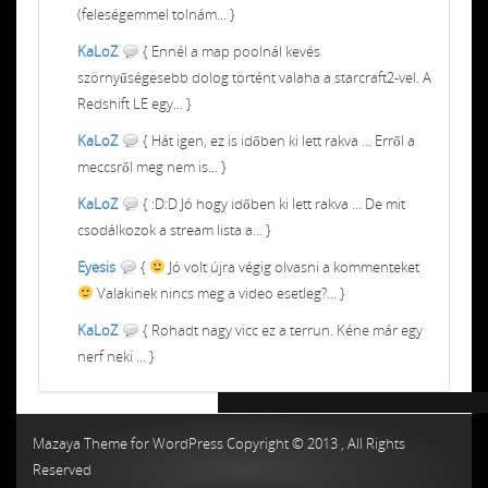
(feleségemmel tolnám... }
KaLoZ
{ Ennél a map poolnál kevés
szörnyűségesebb dolog történt valaha a starcraft2-vel. A
Redshift LE egy... }
KaLoZ
{ Hát igen, ez is időben ki lett rakva ... Erről a
meccsről meg nem is... }
KaLoZ
{ :D:D Jó hogy időben ki lett rakva ... De mit
csodálkozok a stream lista a... }
Eyesis
{
Jó volt újra végig olvasni a kommenteket
Valakinek nincs meg a video esetleg?... }
KaLoZ
{ Rohadt nagy vicc ez a terrun. Kéne már egy
nerf neki ... }
Chiptuning MMC Autochip
Chiptunin
Mazaya Theme for WordPress Copyright © 2013 , All Rights
Reserved