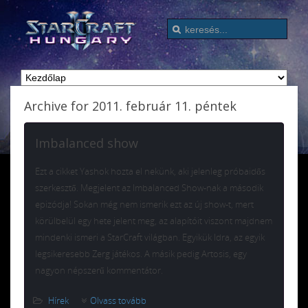
Archive for 2011. február 11. péntek
Imbalanced show
Ezt a cikket Yashok hozta el nekünk, aki jelenleg próbaidős
szerkesztő. Megjelent az Imbalanced Show-nak a második
epizódja! Sokan még nem ismerik ezt az új show-t, mert
körülbelül egy hete jelent meg, az alapítóit viszont majdnem
mindenki ismeri a StarCraft világban. Egyikük Idra, az egyik
legsikeresebb Zerg játékos. A másik pedig Artosis, egy
nagyon népszerű kommentátor.
Hírek
Olvass tovább