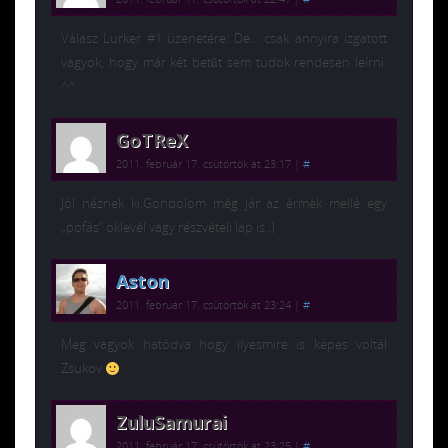
Válasz Lurker #1 üzenetére: De… csak annyira izgatott
vagyok, hogy már két betűt sem tudok rendesen leírni.
^^
GoTReX
2011. február 17. csütörtök at 23:17
|
#
Jól néznek ki.Gondolom még jár az érmek mellé egy
„pofás” oklevél vagy részvételi lap is.:)
Aston
2011. február 17. csütörtök at 23:24
|
#
Meg vagyok hatódva hogy ilyesmire is képes voltál
Zsukov
ZuluSamurai
2011. február 17. csütörtök at 23:25
|
#