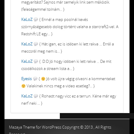
magyarítást? Sajnos már semelyik link sem működik.
(feleségemmel tolnám... }
KaLoZ
{ Ennél a map poolnál kevés
szörnyűségesebb dolog történt valaha a starcraft2-vel. A
Redshift LE egy... }
KaLoZ
{ Hát igen, ez is időben ki lett rakva ... Erről a
meccsről meg nem is... }
KaLoZ
{ :D:D Jó hogy időben ki lett rakva ... De mit
csodálkozok a stream lista a... }
Eyesis
{
Jó volt újra végig olvasni a kommenteket
Valakinek nincs meg a video esetleg?... }
KaLoZ
{ Rohadt nagy vicc ez a terrun. Kéne már egy
nerf neki ... }
Chiptuning MMC Autochip
Chiptunin
Mazaya Theme for WordPress Copyright © 2013 , All Rights