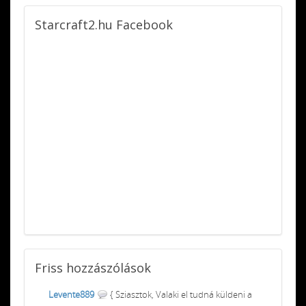
Starcraft2.hu
Facebook
Friss
hozzászólások
Levente889
{ Sziasztok, Valaki el tudná küldeni a