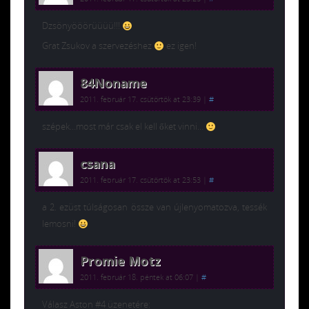
Dzsönyööörüüüü!!!
Grat Zsukov a szervezéshez
ez igen!
84Noname
2011. február 17. csütörtök at 23:39
|
#
szépek…most már csak el kell őket vinni…
csana
2011. február 17. csütörtök at 23:53
|
#
a 2. ezüst túlságosan össze van újlenyomatozva, tessék
lemosni!
Promie Motz
2011. február 18. péntek at 06:07
|
#
Válasz Aston #4 üzenetére: