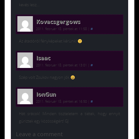
kevés lesz…
Kovacsgergows
2011. február 18. péntek at 11:58
|
#
Az átadóról fényképeket kérünk!
Isaac
2011. február 18. péntek at 13:01
|
#
Szép volt Zsukov nagyon jók
IonGun
2011. február 18. péntek at 16:50
|
#
Hát srácok! Minden tiszteletem a tiétek, hogy ennyit
güriztek egy közösségért! GJ
Leave a comment