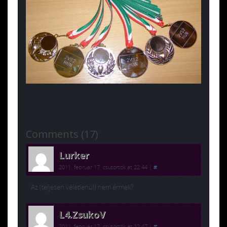
Comments (17)
Lurker
2011. február 17. csütörtök at 22:44
|
#
Az (teljesen véletlenül) nem érmek?
L4.ZsukoV
2011. február 17. csütörtök at 22:47
|
#