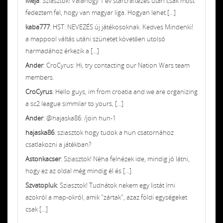
Meja
: Sziasztok! Valahogy 1 év starcraftezés után csak most
fedeztem fel, hogy van magyar liga. Hogyan lehet [...]
kaba777
: HST: NEVEZÉS új játékosoknak. Kedves Mindenki!
a mappool váltás utáni szünetet követően utolsó
harmadához érkezik a [...]
Ander
: CroCyrus: Hi, try contacting our Nation Wars team
members.
CroCyrus
: Hello guys, im from croatia and we are organizing
a sc2 league simmilar to yours, [...]
Ander
: @hajaska86: /join hun-1
hajaska86
: sziasztok hogy tudok a hun csatornához
csatlakozni a játékban?
Astonkacser
: Sziasztok! Néha felnézek ide, mindig jó látni,
hogy ez az oldal még mindig él és [...]
Szvatopluk
: Sziasztok! Tudnátok nekem egy listát írni
azokról a map-okról, amik "zártak", azaz földi egységeket
csak [...]