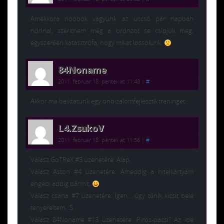
Amekkora noobok vagyunk az uccsó pár napban
nonnal, szeritnem még a bronzot se csípjük meg,
egyszerűen katasztrófa, hogy miket lossolunk.
84Noname
2011. február 18. péntek at 11:43
|
#
Akkor ma beiktatunk egy önbizalomfejlesztő tréninget…
L4.ZsukoV
2011. február 18. péntek at 11:56
|
#
Válasz GoTReX #3 üzenetére: Alap.
Válasz Aston #4 üzenetére: Ameddig a hitelkártyám
engedi addig bármit.
Válasz csana #7 üzenetére: Igen… úgy tűnik kicsit bele
tenyereltem. :S
Válasz 84Noname #13 üzenetére: Piros-pacsi? Az ide