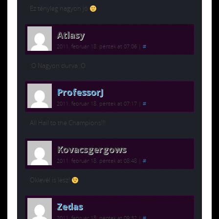
Ez tényleg nagyon jó
Atlasy
2011. február 18. péntek at 07:06
|
#
:O Nagyon durva :O
ProfessorJ
2011. február 18. péntek at 07:17
|
#
All Hail to the Champions!!!
Kovacsgergows
2011. február 18. péntek at 08:48
|
#
Oklevél is lesz!
Zedas
2011. február 18. péntek at 09:32
|
#