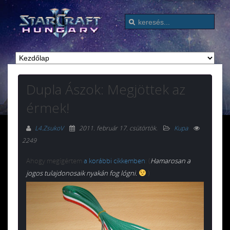
Dupla Ászok: Megjöttek az
érmek!
L4.ZsukoV
2011. február 17. csütörtök
.
Kupa
2249
Ahogy megígértem
a korábbi cikkemben
: (
Hamarosan a
jogos tulajdonosaik nyakán fog lógni.
)