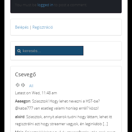
You must be
logged in
to post a comment.
Belépés
|
Regisztráció
Csevegő
All
Latest on Wed, 11:48 am
Aeaegon
: Sziasztok! Hogy lehet nevezni a HST-be?
@kaba777 van esetleg valami honlap erről? köszi!
alxird
: Sziasztok, annyit akarok tudni hogy láttam, lehet itt
regisztrálni azt hogy streamer vagyok, én leginkább [...]