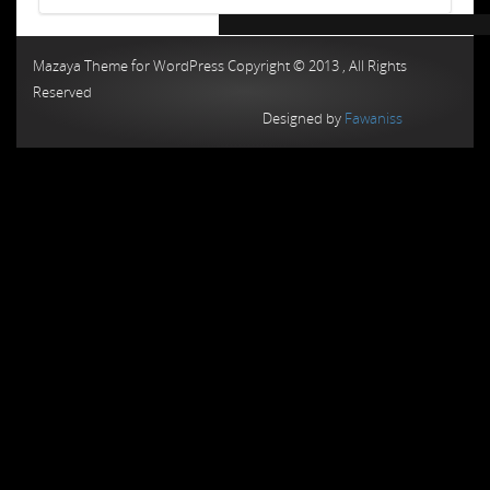
Chiptuning MMC Autochip
Chiptunin
Mazaya Theme for WordPress Copyright © 2013 , All Rights
Reserved
Designed by
Fawaniss