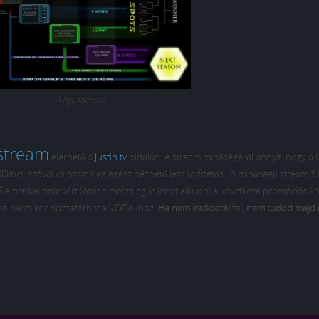
A liga menete
stream
elérhető a
Justin.tv
oldalán. A stream minőségéről annyit, hogy a
800kb/s, szóval valószínűleg egész nézhető lesz (a fizetős, jó minőségű stream 3 M
 amerikai dolcsiért (ötöt elméletileg le lehet alkudni a következő promóciós k
tben bármikor hozzáférhet a VODokhoz.
Ha nem iratkoztál fel, nem tudod majd 