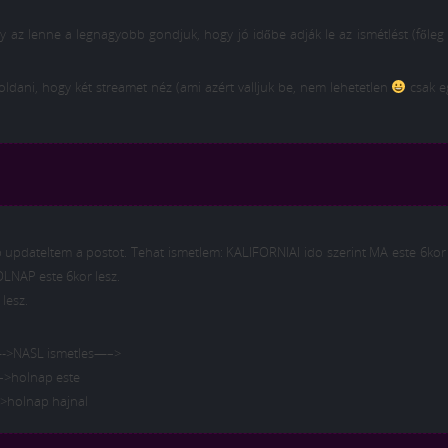
 az lenne a legnagyobb gondjuk, hogy jó időbe adják le az ismétlést (főle
oldani, hogy két streamet néz (ami azért valljuk be, nem lehetetlen
csak eg
bb updateltem a postot. Tehat ismetlem: KALIFORNIAI ido szerint MA este 6kor
LNAP este 6kor lesz.
lesz.
>NASL ismetles—–>
>holnap este
olnap hajnal