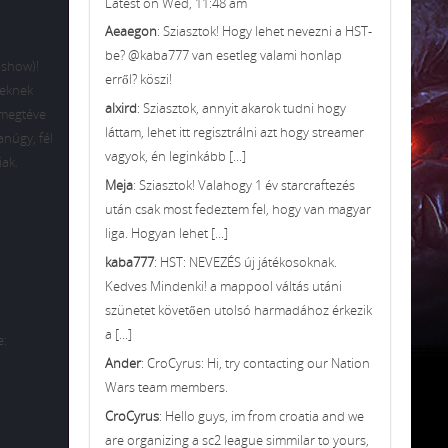
Latest on Wed, 11:48 am
Aeaegon
: Sziasztok! Hogy lehet nevezni a HST-
be? @kaba777 van esetleg valami honlap
ő show)!
erről? köszi!
reknek
alxird
: Sziasztok, annyit akarok tudni hogy
 megtéve
láttam, lehet itt regisztrálni azt hogy streamer
núgy, fél
vagyok, én leginkább [...]
iak.
Meja
: Sziasztok! Valahogy 1 év starcraftezés
után csak most fedeztem fel, hogy van magyar
liga. Hogyan lehet [...]
kaba777
: HST: NEVEZÉS új játékosoknak.
Kedves Mindenki! a mappool váltás utáni
szünetet követően utolsó harmadához érkezik
a [...]
e:
Ander
: CroCyrus: Hi, try contacting our Nation
Wars team members.
CroCyrus
: Hello guys, im from croatia and we
are organizing a sc2 league simmilar to yours,