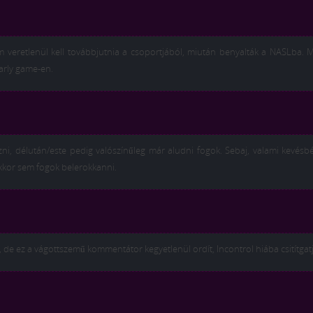
 veretlenül kell továbbjutnia a csoportjából, miután benyalták a NASLba. 
early game-en.
i, délután/este pedig valószínűleg már aludni fogok. Sebaj, valami kevésbé
kkor sem fogok belerokkanni.
 de ez a vágottszemű kommentátor kegyetlenül ordít, Incontrol hiába csitítgatj