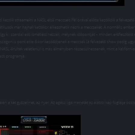
nt) kezdik streamelni a NASL első meccseit (fél órával előtte kezdődik a felvezet
natikusok már hajnali kettőkor elkezdhetik nézni a meccseket. A normális embe
gy.k.: szerda) esti ismétlést nézzék, melynek időpontját – minden erőfeszítést
szágon is pont este 6-kor kezdődjenek a meccsek (a felvezető show pedig ugya
ar NASL-őrültek véletlenül is más élményben részesülhessenek, mint a kalifornia
sti programja:
éri a két győzelmet, az nyer. Az egész liga menetét az alábbi kép foglalja össz