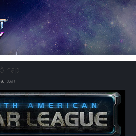
ső nap
2261