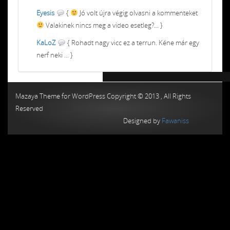
Eyesis
{
Jó volt újra végig olvasni a kommenteket
Valakinek nincs meg a video esetleg?... }
KaLoZ
{ Rohadt nagy vicc ez a terrun. Kéne már egy
nerf neki ... }
Chiptuning MMC Autochip
Chiptunin
Mazaya Theme for WordPress Copyright © 2013 , All Rights
Reserved
Designed by
Fawaniss