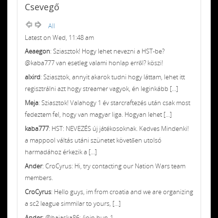
Csevegő
All
Latest on Wed, 11:48 am
Aeaegon
: Sziasztok! Hogy lehet nevezni a HST-be?
@kaba777 van esetleg valami honlap erről? köszi!
alxird
: Sziasztok, annyit akarok tudni hogy láttam, lehet itt
regisztrálni azt hogy streamer vagyok, én leginkább [...]
Meja
: Sziasztok! Valahogy 1 év starcraftezés után csak most
fedeztem fel, hogy van magyar liga. Hogyan lehet [...]
kaba777
: HST: NEVEZÉS új játékosoknak. Kedves Mindenki!
a mappool váltás utáni szünetet követően utolsó
harmadához érkezik a [...]
Ander
: CroCyrus: Hi, try contacting our Nation Wars team
members.
CroCyrus
: Hello guys, im from croatia and we are organizing
a sc2 league simmilar to yours, [...]
Ander
: @hajaska86: /join hun-1