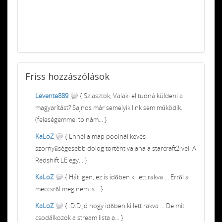
Friss
hozzászólások
Levente889
{ Sziasztok, Valaki el tudná küldeni a
magyarítást? Sajnos már semelyik link sem működik.
(feleségemmel tolnám... }
KaLoZ
{ Ennél a map poolnál kevés
szörnyűségesebb dolog történt valaha a starcraft2-vel. A
Redshift LE egy... }
KaLoZ
{ Hát igen, ez is időben ki lett rakva ... Erről a
meccsről meg nem is... }
KaLoZ
{ :D:D Jó hogy időben ki lett rakva ... De mit
csodálkozok a stream lista a... }