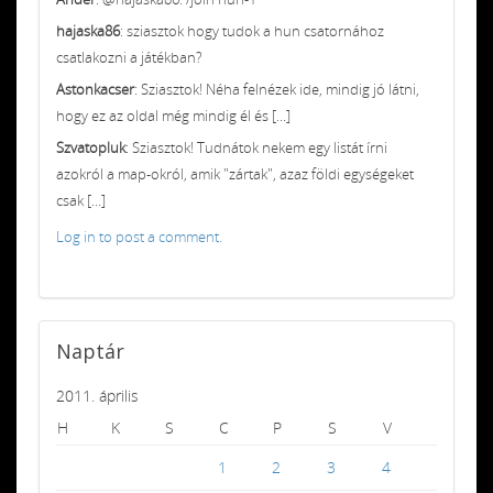
hajaska86
: sziasztok hogy tudok a hun csatornához
csatlakozni a játékban?
Astonkacser
: Sziasztok! Néha felnézek ide, mindig jó látni,
hogy ez az oldal még mindig él és [...]
Szvatopluk
: Sziasztok! Tudnátok nekem egy listát írni
azokról a map-okról, amik "zártak", azaz földi egységeket
csak [...]
Log in to post a comment.
Naptár
2011. április
H
K
S
C
P
S
V
1
2
3
4