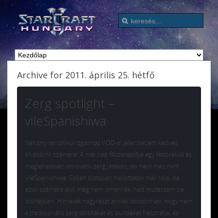
Archive for 2011. április 25. hétfő
Zerg spotlight –
vileSpanishiwa
Néhány rendkívül izgalmas VOD-al jelentkezem kedves
ólvasóink számára. A mai nap főszereplője egy feltörekvő és
meglehetősen innovatív zerg játékos, aki nem más mint
vileSpanishiwa. Sokan biztosan hallottatok már róla, de
azok számára akik még nem ismernék, had mutassam be
dióhéjban. Hírnevét nagyrészt annak köszönheti, hogy nem
a tradicionális zerg taktikákat és buildeket használja, és