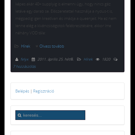
képes akár 40+ supplyig is elmenni úgy, hogy nincs gáz
letéve egy darab se. Előszeretettel használja a nydus-t is,
mégpedig igen kreatívan és imádja a queenjeit. Ha ez nem
lenne elég a kíváncsiságotok felébresztésére, akkor íme
néhány VOD tőle:
Hírek
Olvass tovább
felyx
2011. április 25. hétfő
.
Hírek
1820
7 hozzászólás
Belépés
|
Regisztráció