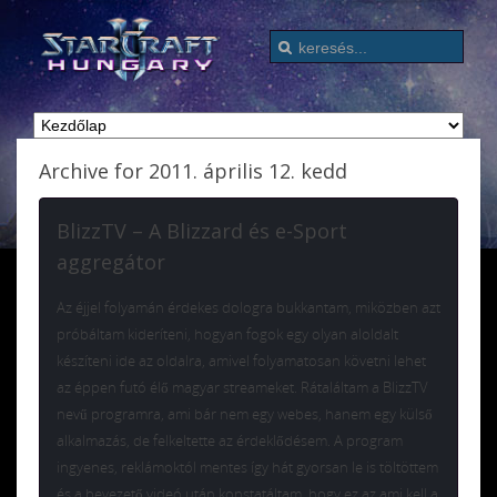
Archive for 2011. április 12. kedd
BlizzTV – A Blizzard és e-Sport
aggregátor
Az éjjel folyamán érdekes dologra bukkantam, miközben azt
próbáltam kideríteni, hogyan fogok egy olyan aloldalt
készíteni ide az oldalra, amivel folyamatosan követni lehet
az éppen futó élő magyar streameket. Rátaláltam a BlizzTV
nevű programra, ami bár nem egy webes, hanem egy külső
alkalmazás, de felkeltette az érdeklődésem. A program
ingyenes, reklámoktól mentes így hát gyorsan le is töltöttem
és a bevezető videó után konstatáltam, hogy ez az ami kell a