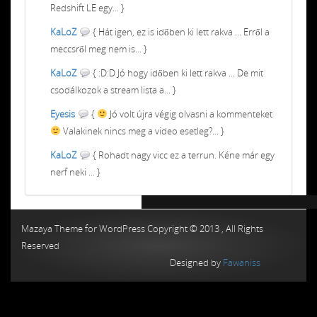
Redshift LE egy... }
KaLoZ
{ Hát igen, ez is időben ki lett rakva ... Erről a
meccsről meg nem is... }
KaLoZ
{ :D:D Jó hogy időben ki lett rakva ... De mit
csodálkozok a stream lista a... }
Eyesis
{
Jó volt újra végig olvasni a kommenteket
Valakinek nincs meg a video esetleg?... }
KaLoZ
{ Rohadt nagy vicc ez a terrun. Kéne már egy
nerf neki ... }
Chiptuning MMC Autochip
Chiptunin
Mazaya Theme for WordPress Copyright © 2013 , All Rights
Reserved
Designed by
Fawaniss