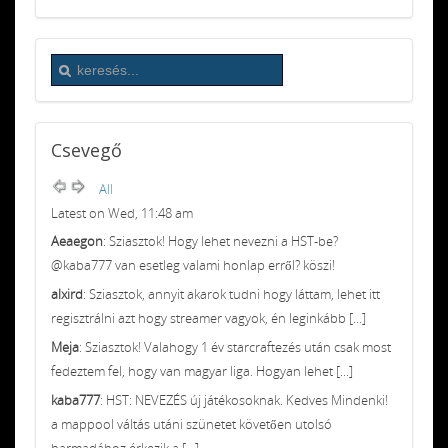
Csevegő
All
Latest on Wed, 11:48 am
Aeaegon
: Sziasztok! Hogy lehet nevezni a HST-be?
@kaba777 van esetleg valami honlap erről? köszi!
alxird
: Sziasztok, annyit akarok tudni hogy láttam, lehet itt
regisztrálni azt hogy streamer vagyok, én leginkább [...]
Meja
: Sziasztok! Valahogy 1 év starcraftezés után csak most
fedeztem fel, hogy van magyar liga. Hogyan lehet [...]
kaba777
: HST: NEVEZÉS új játékosoknak. Kedves Mindenki!
a mappool váltás utáni szünetet követően utolsó
harmadához érkezik a [...]