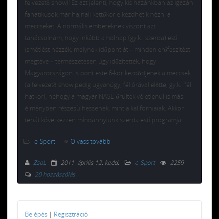
felvezető show)! Ez azt jelenti, hogy kis hazánkban az igazán
fanatikusok már hajnali kettőkor elkezdhetik nézni a
meccseket. A normális embereknek viszont azt
tanácsolnám, hogy inkább a holnap (gy.k.: szerda) esti
ismétlést nézzék, melynek időpontját – minden erőfeszítést
megtéve – természetesen úgy időzítették, hogy
Magyarországon is pont este 6-kor kezdődjenek a meccsek
(a felvezető show pedig ugyanúgy, fél órával előtte, gy.k.: fél
hatkor), nehogy a magyar NASL-őrültek véletlenül is más
élményben részesülhessenek, mint a kaliforniaiak. Akkor
tehát következzen mindannyiunk szerda esti programja:
e-Sport
Olvass tovább
ZsoL
2011. április 12. kedd
.
e-Sport
2259
20 hozzászólás
Belépés
|
Regisztráció