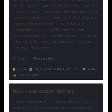
népnek! Tömören összefoglalva a BlizzTV hasonló egy RSS
olvasóhoz: Van benne alapból egy előre elkészített lista, de
törölhetők és egyéni RSS linkeket is felvehetünk a listába, a
program pedig jelez, ha valami új történik, azzal a
különbséggel, hogy nem csak RSS feedeket, hanem
YouTube channel-ök és Stream-ek is hozzáadhatók egy egy
külön listába! Tekintsétek meg a bemutató videót, aztán
következzen egy kis leírás:
Hírek
Olvass tovább
Darc1n
2011. április 12. kedd
.
Hírek
2205
20 hozzászólás
NASL – első szezon, első nap
Ma (gy.k.: kedd) este 6-kor (Kaliforniai idő szerint) kezdik
streamelni a NASL első meccseit (fél órával előtte kezdődik a