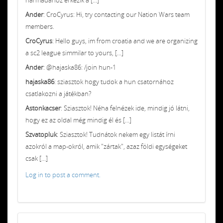
Ander
: CroCyrus: Hi, try contacting our Nation Wars team
members.
CroCyrus
: Hello guys, im from croatia and we are organizing
a sc2 league simmilar to yours, [...]
Ander
: @hajaska86: /join hun-1
hajaska86
: sziasztok hogy tudok a hun csatornához
csatlakozni a játékban?
Astonkacser
: Sziasztok! Néha felnézek ide, mindig jó látni,
hogy ez az oldal még mindig él és [...]
Szvatopluk
: Sziasztok! Tudnátok nekem egy listát írni
azokról a map-okról, amik "zártak", azaz földi egységeket
csak [...]
Log in to post a comment.