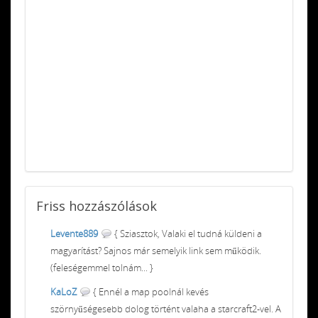
Friss
hozzászólások
Levente889
{ Sziasztok, Valaki el tudná küldeni a
magyarítást? Sajnos már semelyik link sem működik.
(feleségemmel tolnám... }
KaLoZ
{ Ennél a map poolnál kevés
szörnyűségesebb dolog történt valaha a starcraft2-vel. A