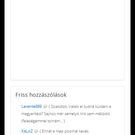
Friss
hozzászólások
Levente889
{ Sziasztok, Valaki el tudná küldeni a
magyarítást? Sajnos már semelyik link sem működik.
(feleségemmel tolnám... }
KaLoZ
{ Ennél a map poolnál kevés