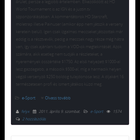
őrület, persze a legjobb értelemben. Elkezdődött az HD
World Tournament is az IGN és a justin.tv
szponzorálásában. A kommentátorok HD Starcraft,
moletrap illetve Painuser (amikor épp nem játszik a verseny
keretein belül). Igen csak izgalmas meccseket játszottak már
eddig is a résztvevők, pedig a meccsek nagy része még hátra
van, így csak ajánlani tudom a VOD-ok megtekintését. Azok
számára, akik esetleg nem tudják a részleteket, a
nyeremények összértéke $1750. Az első helyezett $1000-al
lesz gazdagabb, a második $500-al, míg a harmadik helyen
végző versenyző $250 boldog tulajdonosa lesz. A díjakért 16
természetesen profi és ismert játékos küzd meg.
e-Sport
Olvass tovább
felyx
2011. április 9. szombat
.
e-Sport
1574
2 hozzászólás