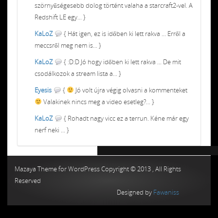
szörnyűségesebb dolog történt valaha a starcraft2-vel. A
Redshift LE egy... }
KaLoZ
{ Hát igen, ez is időben ki lett rakva ... Erről a
meccsről meg nem is... }
KaLoZ
{ :D:D Jó hogy időben ki lett rakva ... De mit
csodálkozok a stream lista a... }
Eyesis
{
Jó volt újra végig olvasni a kommenteket
Valakinek nincs meg a video esetleg?... }
KaLoZ
{ Rohadt nagy vicc ez a terrun. Kéne már egy
nerf neki ... }
Chiptuning MMC Autochip
Chiptunin
Mazaya Theme for WordPress Copyright © 2013 , All Rights
Reserved
Designed by
Fawaniss