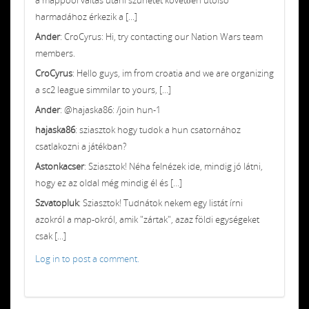
harmadához érkezik a [...]
Ander
: CroCyrus: Hi, try contacting our Nation Wars team
members.
CroCyrus
: Hello guys, im from croatia and we are organizing
a sc2 league simmilar to yours, [...]
Ander
: @hajaska86: /join hun-1
hajaska86
: sziasztok hogy tudok a hun csatornához
csatlakozni a játékban?
Astonkacser
: Sziasztok! Néha felnézek ide, mindig jó látni,
hogy ez az oldal még mindig él és [...]
Szvatopluk
: Sziasztok! Tudnátok nekem egy listát írni
azokról a map-okról, amik "zártak", azaz földi egységeket
csak [...]
Log in to post a comment.