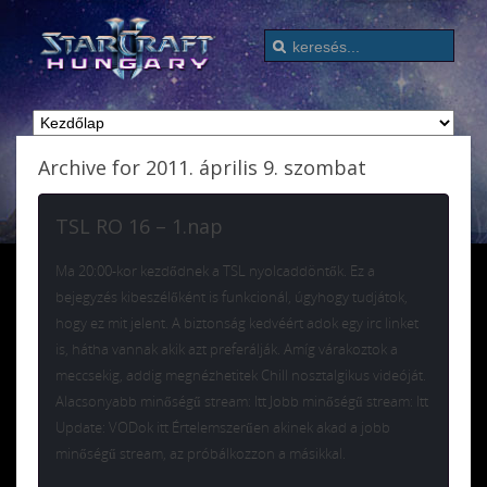
Archive for 2011. április 9. szombat
TSL RO 16 – 1.nap
Ma 20:00-kor kezdődnek a TSL nyolcaddöntők. Ez a
bejegyzés kibeszélőként is funkcionál, úgyhogy tudjátok,
hogy ez mit jelent. A biztonság kedvéért adok egy irc linket
is, hátha vannak akik azt preferálják. Amíg várakoztok a
meccsekig, addig megnézhetitek Chill nosztalgikus videóját.
Alacsonyabb minőségű stream: Itt Jobb minőségű stream: Itt
Update: VODok itt Értelemszerűen akinek akad a jobb
minőségű stream, az próbálkozzon a másikkal.