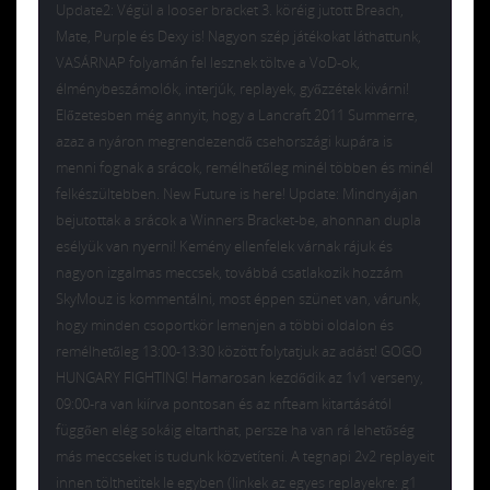
Update2: Végül a looser bracket 3. köréig jutott Breach,
Mate, Purple és Dexy is! Nagyon szép játékokat láthattunk,
VASÁRNAP folyamán fel lesznek töltve a VoD-ok,
élménybeszámolók, interjúk, replayek, győzzétek kivárni!
Előzetesben még annyit, hogy a Lancraft 2011 Summerre,
azaz a nyáron megrendezendő csehországi kupára is
menni fognak a srácok, remélhetőleg minél többen és minél
felkészültebben. New Future is here! Update: Mindnyájan
bejutottak a srácok a Winners Bracket-be, ahonnan dupla
esélyük van nyerni! Kemény ellenfelek várnak rájuk és
nagyon izgalmas meccsek, továbbá csatlakozik hozzám
SkyMouz is kommentálni, most éppen szünet van, várunk,
hogy minden csoportkör lemenjen a többi oldalon és
remélhetőleg 13:00-13:30 között folytatjuk az adást! GOGO
HUNGARY FIGHTING! Hamarosan kezdődik az 1v1 verseny,
09:00-ra van kiírva pontosan és az nfteam kitartásától
függően elég sokáig eltarthat, persze ha van rá lehetőség
más meccseket is tudunk közvetíteni. A tegnapi 2v2 replayeit
innen tölthetitek le egyben (linkek az egyes replayekre: g1