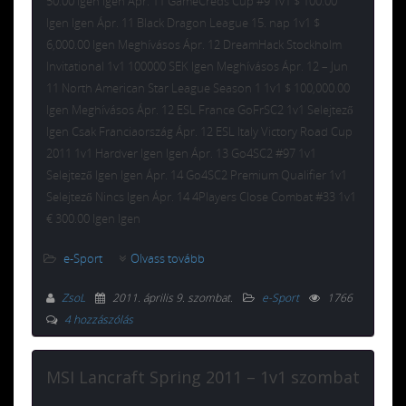
50.00 Igen Igen Ápr. 11 GameCreds Cup #9 1v1 $ 100.00
Igen Igen Ápr. 11 Black Dragon League 15. nap 1v1 $
6,000.00 Igen Meghívásos Ápr. 12 DreamHack Stockholm
Invitational 1v1 100000 SEK Igen Meghívásos Ápr. 12 – Jun
11 North American Star League Season 1 1v1 $ 100,000.00
Igen Meghívásos Ápr. 12 ESL France GoFrSC2 1v1 Selejtező
Igen Csak Franciaország Ápr. 12 ESL Italy Victory Road Cup
2011 1v1 Hardver Igen Igen Ápr. 13 Go4SC2 #97 1v1
Selejtező Igen Igen Ápr. 14 Go4SC2 Premium Qualifier 1v1
Selejtező Nincs Igen Ápr. 14 4Players Close Combat #33 1v1
€ 300.00 Igen Igen
e-Sport
Olvass tovább
ZsoL
2011. április 9. szombat
.
e-Sport
1766
4 hozzászólás
MSI Lancraft Spring 2011 – 1v1 szombat