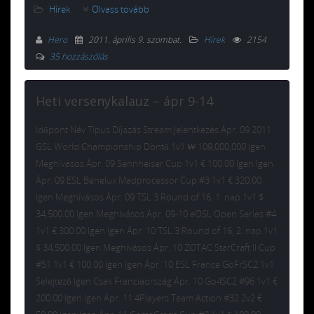
Hírek
Olvass tovább
Hero
2011. április 9. szombat
.
Hírek
2154
35 hozzászólás
Heti versenykalauz – ápr 9-14
Időpont Név Típus Díjazás Stream Jelentkezés Ápr. 09 2011
GSL World Championship Döntő 1v1 ₩ 109,000,000 Igen
Meghívásos Ápr. 09 Sennheiser Cup 1v1 € 100.00 Igen Igen
Ápr. 09 ESL Benelux Madprocessor Cup #3 1v1 € 320.00
Igen Meghívásos Ápr. 09 TSL 3 Round of 16, 1. nap 1v1 $
34,500.00 Igen Meghívásos Ápr. 09-10 eOSL Open Series #4
1v1 € 300.00 Igen Igen Ápr. 10 TSL 3 Round of 16, 2. nap 1v1
$ 34,500.00 Igen Meghívásos Ápr. 10 ZOTAC StarCraft II Cup
#51 1v1 € 100.00 Igen Igen Ápr. 10 ESL France GoFrSC2 1v1
Selejtező Igen Csak Franciaország Ápr. 10 Go4SC2 #96 1v1 €
200.00 Igen Igen Ápr. 11 4Players Team Action #32 2v2 €