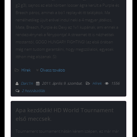
g2 g3), sajnos az első körben looser ágra került a Purple és
Breach páros, aminek a bo1 replay-ét itt találjátok. Ma
remélhetőleg újult erővel indul neki a 4 magyar játékos,
Mate, Breach, Purple és Dexy az 1v1 kupának, ami ennek a
rendezvénynek a fénypontja! A streamet itt is nézhetitek
mostantól, GOGO HUNGARY FIGHTING! (az első órában
még nem tudom garantálni, hogy megszólalok, egyesek
itthon még alszanak :S):
Hírek
Olvass tovább
Darc1n
2011. április 9. szombat
.
Hírek
1556
2 hozzászólás
Apa kezdődik! HD World Tournament
első meccsek.
Tournament tournament hátán kérem szépen, ez már már