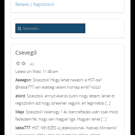
Belépés
|
Regisztráció
Csevegő
All
Latest on Wed, 11:48 am
Aeaegon
: Sziasztok! Hogy lehet nevezni a HST-be?
@kaba777 van esetleg valami honlap erről? köszi!
alxird
: Sziasztok, annyit akarok tudni hogy láttam, lehet itt
regisztrálni azt hogy streamer vagyok, én leginkább [...]
Meja
: Sziasztok! Valahogy 1 év starcraftezés után csak most
fedeztem fel, hogy van magyar liga. Hogyan lehet [...]
kaba777
: HST: NEVEZÉS új játékosoknak. Kedves Mindenki!
a mappool váltás utáni szünetet követően utolsó