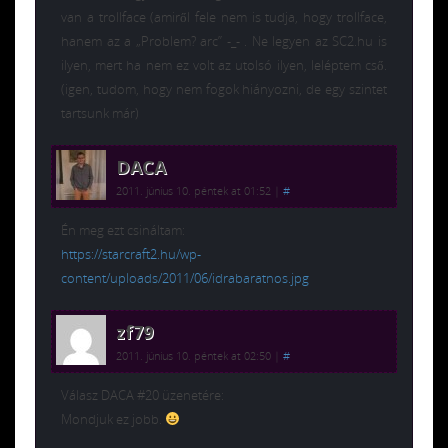
van a trollface (amiről fele nem is tudja, hogy trollface,
hanem az a „Problem? arc” -_- . Ne legyen az SC2.hu is
ilyen, mert ha nem ez volt az utolsó ilyen, leléptem cső.
(igen, tudom, hogy nem fogok hiányozni, de egy szintet
tartsunk már)
DACA
2011. június 10. péntek at 01:52
|
#
Én meg ezt csináltam:
https://starcraft2.hu/wp-
content/uploads/2011/06/idrabaratnos.jpg
zf79
2011. június 10. péntek at 02:50
|
#
Válasz DACA #20 üzenetére:
Mondjuk ez jobb.