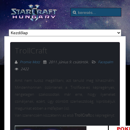
TrollCraft
Promie Motz
2011. június 9. csütörtök
.
Facepalm
2422
Amit nem tudsz megállítani, azt tanuld meg kihasználni.
Mindenhonnan özönlenek a Trollface-es képregények,
rengetegen szakosodtak már erre, hogy ilyeneket
csináljanak, ezért, úgy döntött szerkesztőség, kipróbáljuk
magunkat ebben a műfajban (is).
Van szerencsém közzétenni az első
TrollCraft
os képregényt: