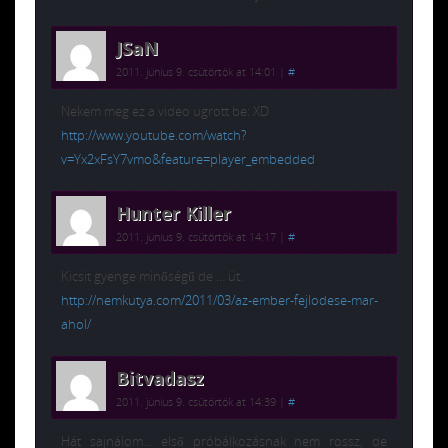
JSaN
2011. június 9. csütörtök at 14:01
|
#
Nekem meg ez a video ugrott be: XD
http://www.youtube.com/watch?
v=Yx2xFsY7vmo&feature=player_embedded
Hunter Killer
2011. június 9. csütörtök at 14:17
|
#
Kicsit gyenge minőségű de … üt.
http://nemkutya.com/2011/03/az-ember-fejlodese-mar-
ahol/
Bitvadasz
2011. június 9. csütörtök at 14:39
|
#
Hát sajnálom… első próbálkozásnak nem rossz, de