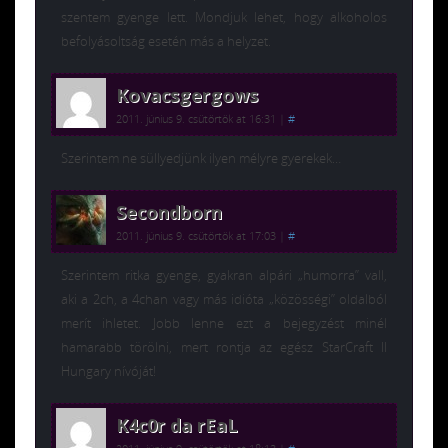
szentem gyenge lett. Mondjuk lehet, hogy alkoholos
befolyásoltság esetén más a helyzet.
Kovacsgergows
2011. június 9. csütörtök at 16:31
|
#
Szerintem ne süllyedjünk ilyen mélyre gyerekek…
Secondborn
2011. június 9. csütörtök at 17:03
|
#
Szerintem ritka gyenge, gyakran alpári „humorra” vall,
aki a 2ch, a 4chan vagy más idióta „közösségi” oldalból
merít ihletet. Jobb lenne ezt a bejegyzést minél
hamarabb törölni, mert rontja az egész StarCraft II
Hungary nívóját!
K4c0r da rEaL