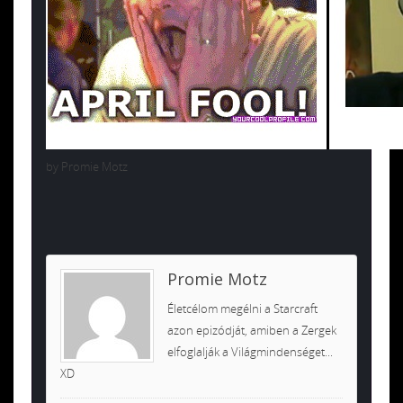
by Promie Motz
Promie Motz
Életcélom megélni a Starcraft
azon epizódját, amiben a Zergek
elfoglalják a Világmindenséget...
XD