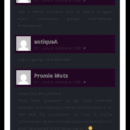
2011. június 9. csütörtök at 13:55
|
#
ezek a memés szirszarok scvel és nélküle is ugyan
olyan… szánalmasan gyengék, értelmetlenek,
fantáziátlanok.
antiqueA
2011. június 9. csütörtök at 13:59
|
#
Nagyon gyenge, ne erőltessétek.
Promie Motz
2011. június 9. csütörtök at 13:59
|
#
Válasz Desy #6 üzenetére:
Pedig direkt igyekeztem kb egy vicces történetet
kerekíteni, amit mellesleg a mémes szarokkal töltök ki. Jó,
nem erre fog korlátozódni az oldal fő profilja
nyílvánvalóan, de ha a többség pozitív visszajelzést küld,
akkor néha elő-elő fordulhatnak ilyenek is