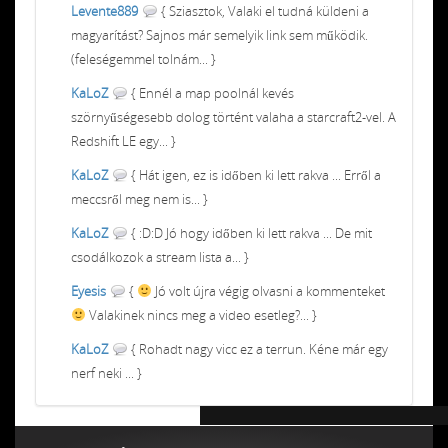
Levente889
{ Sziasztok, Valaki el tudná küldeni a
magyarítást? Sajnos már semelyik link sem működik.
(feleségemmel tolnám... }
KaLoZ
{ Ennél a map poolnál kevés
szörnyűségesebb dolog történt valaha a starcraft2-vel. A
Redshift LE egy... }
KaLoZ
{ Hát igen, ez is időben ki lett rakva ... Erről a
meccsről meg nem is... }
KaLoZ
{ :D:D Jó hogy időben ki lett rakva ... De mit
csodálkozok a stream lista a... }
Eyesis
{
Jó volt újra végig olvasni a kommenteket
Valakinek nincs meg a video esetleg?... }
KaLoZ
{ Rohadt nagy vicc ez a terrun. Kéne már egy
nerf neki ... }
Chiptuning MMC Autochip
Chiptunin