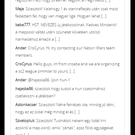
Meja
: Sziasztok! Valahogy 1 év starcraftezés után csak most
fedeztem fel, hogy van magyar liga. Hogyan lehet [...]
kaba777
: HST: NEVEZÉS új játékosoknak. Kedves Mindenki!
a mappool váltás utáni szünetet követően utolsó
harmadához érkezik a [...]
Ander
: CroCyrus: Hi, try contacting our Nation Wars team
members.
CroCyrus
: Hello guys, im from croatia and we are organizing
a sc2 league simmilar to yours, [...]
Ander
: @hajaska86: /join hun-1
hajaska86
: sziasztok hogy tudok a hun csatornához
csatlakozni a játékban?
Astonkacser
: Sziasztok! Néha felnézek ide, mindig jó látni,
hogy ez az oldal még mindig él és [...]
Szvatopluk
: Sziasztok! Tudnátok nekem egy listát írni
azokról a map-okról, amik "zártak", azaz földi egységeket
csak [...]