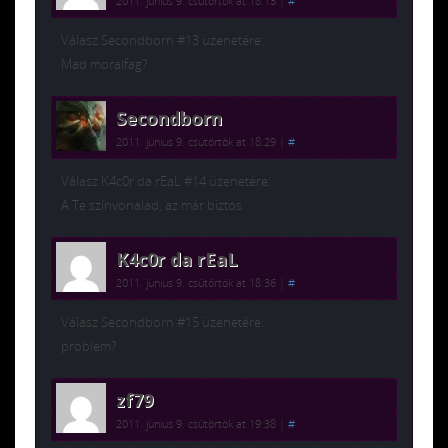
2011. június 9. csütörtök at 18:13
|
#
Válasz Secondborn #13 üzenetére:
Mad moralfag?
Secondborn
2011. június 9. csütörtök at 18:29
|
#
Válasz K4c0r da rEaL #14 üzenetére:
A Te színvonalad, az már biztos…
K4c0r da rEaL
2011. június 9. csütörtök at 18:36
|
#
Válasz Secondborn #15 üzenetére:
problem?
zf79
2011. június 9. csütörtök at 19:38
|
#