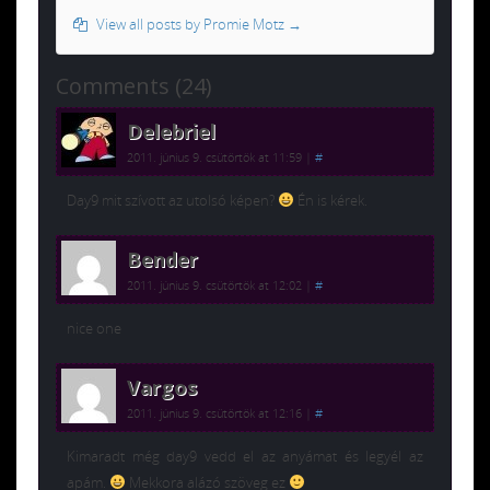
View all posts by Promie Motz
→
Comments (24)
Delebriel
2011. június 9. csütörtök at 11:59
|
#
Day9 mit szívott az utolsó képen?
Én is kérek.
Bender
2011. június 9. csütörtök at 12:02
|
#
nice one
Vargos
2011. június 9. csütörtök at 12:16
|
#
Kimaradt még day9 vedd el az anyámat és legyél az
apám.
Mekkora alázó szöveg ez