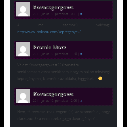
Kovacsgergows
2011. június 10. péntek at 10:51
|
#
A mai szomorú valóság:
http://www.idokapu.com/kepregenyek/
Promie Motz
2011. június 10. péntek at 11:28
|
#
Válasz Kovacsgergows #22 üzenetére:
senki sem tart vissaz senkit sem, hogy csináljon minőségi
képregényeket, kitennénk az oldalra, higgyétek el
Kovacsgergows
2011. június 10. péntek at 12:05
|
#
Nem, félreértesz, csak engem (is) az szomorít el, hogy
elárasztották a netet ezek a gagyi „képregények”…