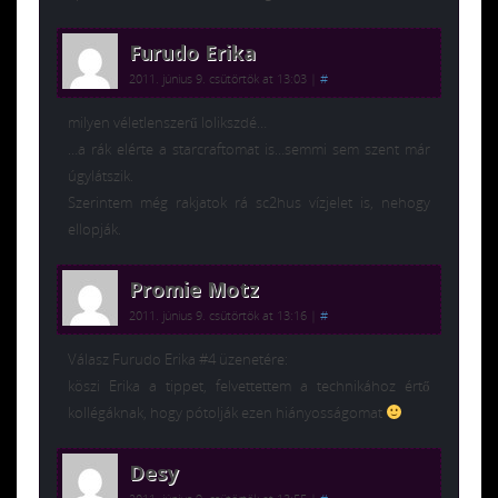
Furudo Erika
2011. június 9. csütörtök at 13:03
|
#
milyen véletlenszerű lolikszdé…
…a rák elérte a starcraftomat is…semmi sem szent már
úgylátszik.
Szerintem még rakjatok rá sc2hus vízjelet is, nehogy
ellopják.
Promie Motz
2011. június 9. csütörtök at 13:16
|
#
Válasz Furudo Erika #4 üzenetére:
köszi Erika a tippet, felvettettem a technikához értő
kollégáknak, hogy pótolják ezen hiányosságomat
Desy