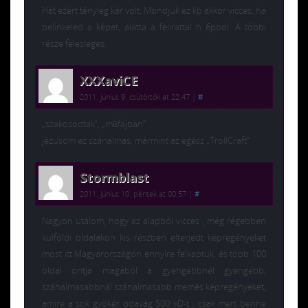
Hát ezért tényleg kár volt. Mondjuk ez kb akkor vicces, ha
belinkeled a képet, alatta a felirattal h 6pool. A többi
része felesleges.
XXXaviCE
2011. június 9. csütörtök at 22:47
|
#
„szakosodtak”, „műfajban”
jézusom ez szánalmas, mármint az egész „TrollCraft”
Stormblast
2011. június 10. péntek at 00:57
|
#
Nagyon utálom, hogy az alapból vicces , még régebben
külföldi oldalakon kis részben elterjedt képregényeket
most itt Magyarországon ennyire felkaptuk, és több 100
oldal ontja magából a gyengébbnél gyengébb,
szánalmasabbnál szánalmasabb memés képregényeket,
amire a sok gyökér odavág 500 xD-t , csak mert benne