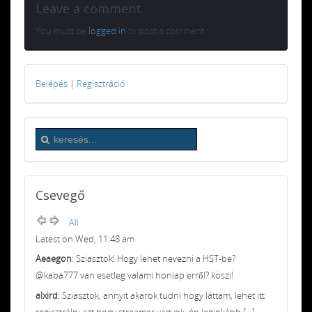
Leave a comment
You must be
logged in
to post a comment.
Belépés
|
Regisztráció
Csevegő
All
Latest on Wed, 11:48 am
Aeaegon
: Sziasztok! Hogy lehet nevezni a HST-be?
@kaba777 van esetleg valami honlap erről? köszi!
alxird
: Sziasztok, annyit akarok tudni hogy láttam, lehet itt
regisztrálni azt hogy streamer vagyok, én leginkább [...]