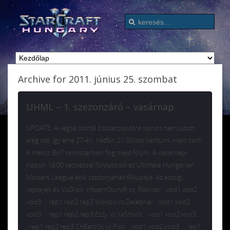
Archive for 2011. június 25. szombat
UHML – 1. szezonzáró – vasárnap
UPDATE: A végső döntő összecsapásra sajnos nem jutott
elég idő, így erre 27-én, hétfőn 21:00-kor kerítünk majd sort!
A meccs Bo7 rendszerben fog majd folyni. A vasárnapi
napon 16:00 kezdéssel folytatódik az Ultimate Hungarian
Masters League első szezonjának főkupája. Az eddigi
replayek és VoD-ok: nfteamStuntR vs. Rainrat . vod1 vod2
vod3 . . rep1 rep2 rep3 Wordix vs.Delebriel . vod1 vod2
vod3 . . rep1 rep2 rep3 Ezzy vs.YaShock . vod1 vod2 vod3 .
. rep1 rep2 rep3 ChEetoSs vs.Pisti . vod1 vod2 vod3 . . rep1