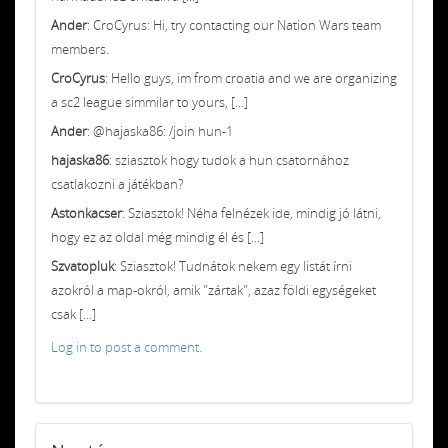
Ander
: CroCyrus: Hi, try contacting our Nation Wars team
members.
CroCyrus
: Hello guys, im from croatia and we are organizing
a sc2 league simmilar to yours, [...]
Ander
: @hajaska86: /join hun-1
hajaska86
: sziasztok hogy tudok a hun csatornához
csatlakozni a játékban?
Astonkacser
: Sziasztok! Néha felnézek ide, mindig jó látni,
hogy ez az oldal még mindig él és [...]
Szvatopluk
: Sziasztok! Tudnátok nekem egy listát írni
azokról a map-okról, amik "zártak", azaz földi egységeket
csak [...]
Log in to post a comment.