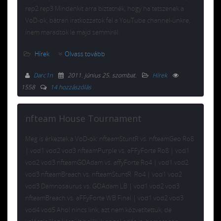
rep2 rep3 Mindenkit arra biztatnék, hogy ha tetszenek a
VoD-ok, bátran iratkozzatok fel a YouTube channel-ünkre,
ínem maradtok le majd semmiről.
Hírek
Olvass tovább
Darc1n
2011. június 25. szombat
.
Hírek
1558
14 hozzászólás
nfteam House Tournament
Meg is érkeztek a VoD-ok: nfteamStuntR vs. nfteamGeo Ro8
| vod1 vod2 vod3 nfteamPurple vs. aFFyForte Ro8 | vod1
vod2 vod3 nfteamGOAdam vs. affyForte Ro4 | vod1 vod2
vod3 nfteamBreach vs. nfteamStuntR Ro4 | vod1 vod2
vod3 Damnosaurus vs. GOAdam LB | vod1 vod2 vod3
nfteamBreach vs. aFFyForte WB Final | vod1 vod2 vod3
vod4 vod5 Ahol nincs link, azt nem közvetítettük, de