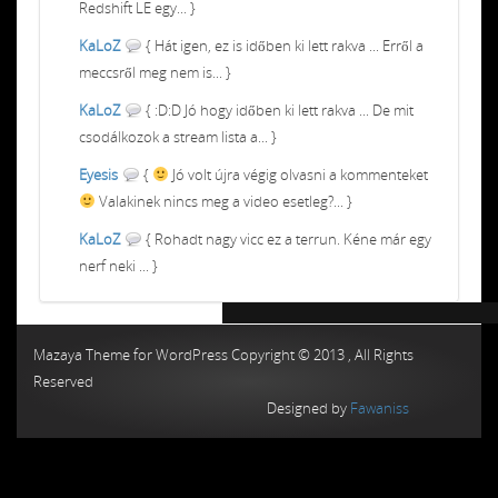
Redshift LE egy... }
KaLoZ
{ Hát igen, ez is időben ki lett rakva ... Erről a
meccsről meg nem is... }
KaLoZ
{ :D:D Jó hogy időben ki lett rakva ... De mit
csodálkozok a stream lista a... }
Eyesis
{
Jó volt újra végig olvasni a kommenteket
Valakinek nincs meg a video esetleg?... }
KaLoZ
{ Rohadt nagy vicc ez a terrun. Kéne már egy
nerf neki ... }
Chiptuning MMC Autochip
Chiptunin
Mazaya Theme for WordPress Copyright © 2013 , All Rights
Reserved
Designed by
Fawaniss