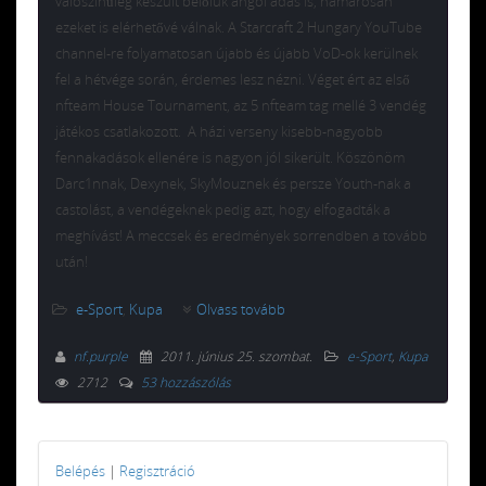
valószínűleg készült belőlük angol adás is, hamarosan
ezeket is elérhetővé válnak. A Starcraft 2 Hungary YouTube
channel-re folyamatosan újabb és újabb VoD-ok kerülnek
fel a hétvége során, érdemes lesz nézni. Véget ért az első
nfteam House Tournament, az 5 nfteam tag mellé 3 vendég
játékos csatlakozott. A házi verseny kisebb-nagyobb
fennakadások ellenére is nagyon jól sikerült. Köszönöm
Darc1nnak, Dexynek, SkyMouznek és persze Youth-nak a
castolást, a vendégeknek pedig azt, hogy elfogadták a
meghívást! A meccsek és eredmények sorrendben a tovább
után!
e-Sport
,
Kupa
Olvass tovább
nf.purple
2011. június 25. szombat
.
e-Sport
,
Kupa
2712
53 hozzászólás
Belépés
|
Regisztráció