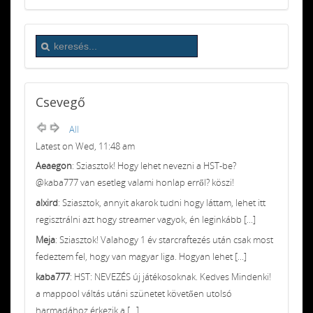
Csevegő
All
Latest on Wed, 11:48 am
Aeaegon
: Sziasztok! Hogy lehet nevezni a HST-be?
@kaba777 van esetleg valami honlap erről? köszi!
alxird
: Sziasztok, annyit akarok tudni hogy láttam, lehet itt
regisztrálni azt hogy streamer vagyok, én leginkább [...]
Meja
: Sziasztok! Valahogy 1 év starcraftezés után csak most
fedeztem fel, hogy van magyar liga. Hogyan lehet [...]
kaba777
: HST: NEVEZÉS új játékosoknak. Kedves Mindenki!
a mappool váltás utáni szünetet követően utolsó
harmadához érkezik a [...]