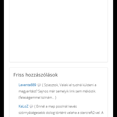
Friss
hozzászólások
Levente889
{ Sziasztok, Valaki el tudná küldeni a
magyarítást? Sajnos már semelyik link sem működik.
(feleségemmel tolnám... }
KaLoZ
{ Ennél a map poolnál kevés
szörnyűségesebb dolog történt valaha a starcraft2-vel. A