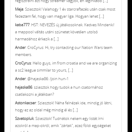
regisztrálni azt hogy streamer vagyok, én leginkább [...]
Meja
: Sziasztok! Valahogy 1 év starcraftezés után csak most
fedeztem fel, hogy van magyar liga. Hogyan lehet [...]
kaba777
: HST: NEVEZÉS új játékosoknak. Kedves Mindenki!
a mappool váltás utáni szünetet követően utolsó
harmadához érkezik a [...]
Ander
: CroCyrus: Hi, try contacting our Nation Wars team
members.
CroCyrus
: Hello guys, im from croatia and we are organizing
a sc2 league simmilar to yours, [...]
Ander
: @hajaska86: /join hun-1
hajaska86
: sziasztok hogy tudok a hun csatornához
csatlakozni a játékban?
Astonkacser
: Sziasztok! Néha felnézek ide, mindig jó látni,
hogy ez az oldal még mindig él és [...]
Szvatopluk
: Sziasztok! Tudnátok nekem egy listát írni
azokról a map-okról, amik "zártak", azaz földi egységeket