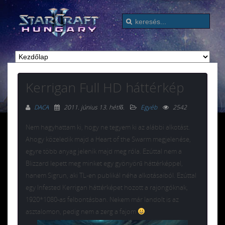
Kerrigan Full HD háttérkép
DACA
2011. június 13. hétfő
.
Egyéb
2542
Nem hagyhattam ki, hogy ne tegyem ki az alábbi alkotást.
Ahogy közeledik majd a Heart of the Swarm megjelenése,
egyre több anyag jelenik majd meg róla. Ezúttal nem a
Blizzard lepett meg minket egy gyönyörű háttérképpel,
hanem Sigrun, aki TL-en publikál néha alkotásaiból. Ezúttal
egy Infested Kerrigan háttérképet hozott a rajongóknak,
1920*1080-as felbontásban. Nekem már landolt is az
asztalomon, pedig nem a zerg a fajom