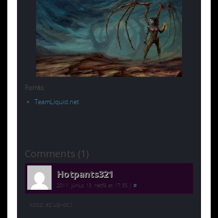
Forrás:
TeamLiquid.net
Comments (1)
Hotpants321
2011. június 13. hétfő at 17:35
|
#
köszi az up-ot:)