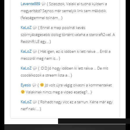
Levente889
{ Sziasztok, Valaki el tudná küldeni a
magyarítást? Sajnos már semelyik link sem működik.
(feleségemmel tolnám... }
KaLoZ
{ Ennél a map poolnál kevés
szörnyűségesebb dolog történt valaha a starcraft2-vel. A
Redshift LE egy... }
KaLoZ
{ Hát igen, ez is időben ki lett rakva ... Erről a
meccsről meg nem is... }
KaLoZ
{ :D:D Jó hogy időben ki lett rakva ... De mit
csodálkozok a stream lista a... }
Eyesis
{
Jó volt újra végig olvasni a kommenteket
Valakinek nincs meg a video esetleg?... }
KaLoZ
{ Rohadt nagy vicc ez a terrun. Kéne már egy
nerf neki ... }
Chiptuning MMC Autochip
Chiptunin