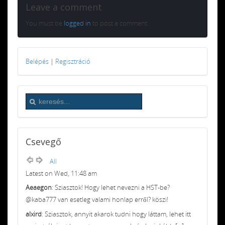
Leave a comment
You must be
logged in
to post a comment.
Belépés
|
Regisztráció
Csevegő
All
Latest on Wed, 11:48 am
Aeaegon
: Sziasztok! Hogy lehet nevezni a HST-be?
@kaba777 van esetleg valami honlap erről? köszi!
alxird
: Sziasztok, annyit akarok tudni hogy láttam, lehet itt