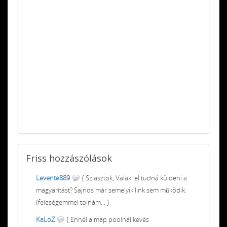
Friss
hozzászólások
Levente889
{ Sziasztok, Valaki el tudná küldeni a
magyarítást? Sajnos már semelyik link sem működik.
(feleségemmel tolnám... }
KaLoZ
{ Ennél a map poolnál kevés