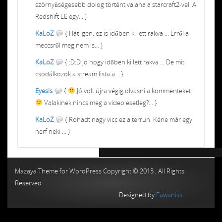
szörnyűségesebb dolog történt valaha a starcraft2-vel. A
Redshift LE egy... }
KaLoZ
{ Hát igen, ez is időben ki lett rakva ... Erről a
meccsről meg nem is... }
KaLoZ
{ :D:D Jó hogy időben ki lett rakva ... De mit
csodálkozok a stream lista a... }
Eyesis
{
Jó volt újra végig olvasni a kommenteket
Valakinek nincs meg a video esetleg?... }
KaLoZ
{ Rohadt nagy vicc ez a terrun. Kéne már egy
nerf neki ... }
Chiptuning MMC Autochip
Chiptunin
Mazaya Theme for WordPress Copyright © 2013 , All Rights
Reserved
Designed by
Fawaniss