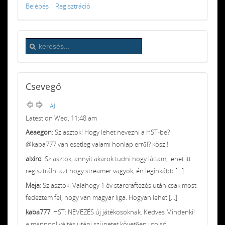
Belépés
|
Regisztráció
Csevegő
All
Latest on Wed, 11:48 am
Aeaegon
: Sziasztok! Hogy lehet nevezni a HST-be?
@kaba777 van esetleg valami honlap erről? köszi!
alxird
: Sziasztok, annyit akarok tudni hogy láttam, lehet itt
regisztrálni azt hogy streamer vagyok, én leginkább [...]
Meja
: Sziasztok! Valahogy 1 év starcraftezés után csak most
fedeztem fel, hogy van magyar liga. Hogyan lehet [...]
kaba777
: HST: NEVEZÉS új játékosoknak. Kedves Mindenki!
a mappool váltás utáni szünetet követően utolsó