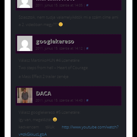
2011. június 15. szerda at 14:05
|
#
Sziasztok, nem tudja valamelyikőtök mi a szám címe ami
a 2. videóban megy???
googlekereso
2011. június 15. szerda at 14:12
|
#
Válasz MartinkoHUN #4 üzenetére:
Two steps from hell – Heart of Courage
a Mass Effect 2 trailer zenéje
DACA
2011. június 15. szerda at 14:43
|
#
Válasz googlekereso #5 üzenetére:
így van, megelőztél
kedvencem tőlük:
http://www.youtube.com/watch?
v=dkGkkucLgbA