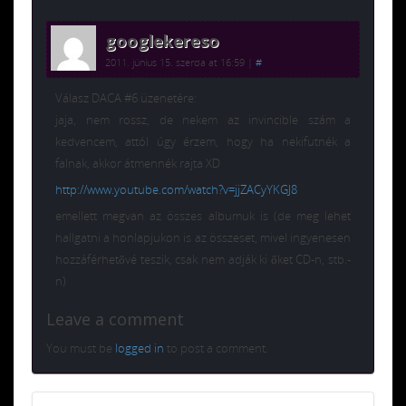
googlekereso
2011. június 15. szerda at 16:59
|
#
Válasz DACA #6 üzenetére:
jaja, nem rossz, de nekem az invincible szám a
kedvencem, attól úgy érzem, hogy ha nekifutnék a
falnak, akkor átmennék rajta XD
http://www.youtube.com/watch?v=jjZACyYKGJ8
emellett megvan az összes albumuk is (de meg lehet
hallgatni a honlapjukon is az összeset, mivel ingyenesen
hozzáférhetővé teszik, csak nem adják ki őket CD-n, stb.-
n)
Leave a comment
You must be
logged in
to post a comment.