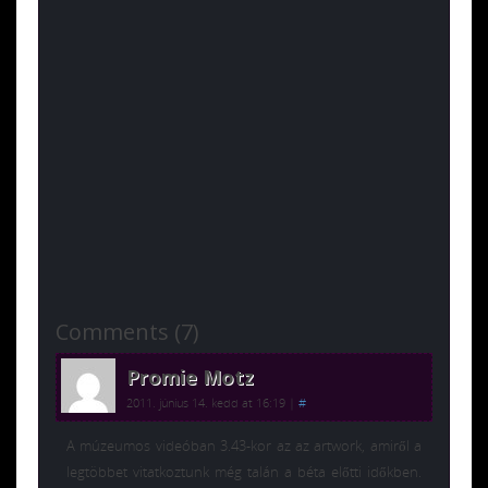
Comments (7)
Promie Motz
2011. június 14. kedd at 16:19
|
#
A múzeumos videóban 3.43-kor az az artwork, amiről a
legtöbbet vitatkoztunk még talán a béta előtti időkben.