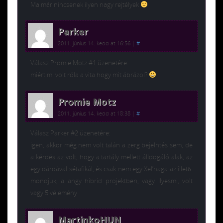
Ma már nincsenek ilyen nagy rejtélyek
Parker
2011. június 14. kedd at 16:56
|
#
Válasz Promie Motz #1 üzenetére:
miért mi volt róla a vita hogy mit ábrázol?
Promie Motz
2011. június 14. kedd at 18:38
|
#
Válasz Parker #2 üzenetére:
igen, akkor még nem volt talán a zerg bejelntés sem, de
a kérdés az volt, hogy a tartály mellett álldogáló alak, az
egy dárdával sétafikál, és csak nem egy Xel’naga az illető.
mondjuk, a angy hibrid projektben, vagy ilyesmi, volt
vagy 5 vélemény
MartinkoHUN