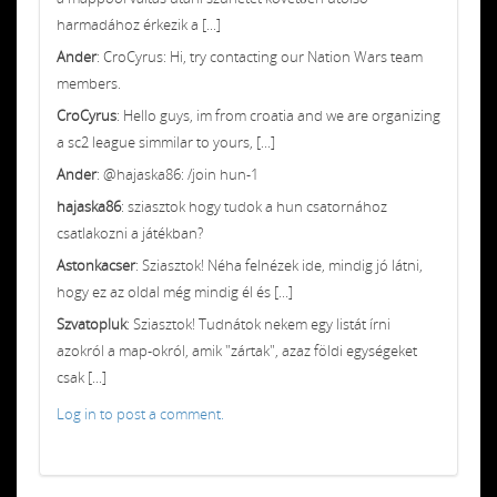
harmadához érkezik a [...]
Ander
: CroCyrus: Hi, try contacting our Nation Wars team
members.
CroCyrus
: Hello guys, im from croatia and we are organizing
a sc2 league simmilar to yours, [...]
Ander
: @hajaska86: /join hun-1
hajaska86
: sziasztok hogy tudok a hun csatornához
csatlakozni a játékban?
Astonkacser
: Sziasztok! Néha felnézek ide, mindig jó látni,
hogy ez az oldal még mindig él és [...]
Szvatopluk
: Sziasztok! Tudnátok nekem egy listát írni
azokról a map-okról, amik "zártak", azaz földi egységeket
csak [...]
Log in to post a comment.