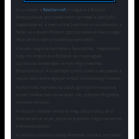
Június elején a
BetaStarcraft
is megjárta a Blizzard
főhadiszállását, ahol betekintést nyerhettek a StarCraft 2
kiegészítőjének, a Heart of the Swarmnak a munkálataiba. A
Razer, és a taiwani Blizzard szponzorálásával sikerült végül
részt venniük ezen a kisebbfajta bemutatón.
A kínaiak megismerkedhettek a fejlesztőkkel, megleshették
hogy hol dolgoznak a Blizzesek, és milyen egyéb
szórakozási lehetőségek vannak még a hatalmas
főhadiszálláson. A kisebbfajta túráról videót is készítettek, a
repülő úttól kezdve egészen a HotS kipróbálásáig filmeztek.
Az első videó leginkább az utazás gyönyöreit mutatja be,
annak mellékes teendőivel (evés, ivás, szálloda elfoglalása,
városban járkálás).
A második videóban érkeznek meg a Blizzardhoz, ahol
feltérképezik a helyet, játszanak a játékkal, megismerkednek
a fejlesztőcsapattal.
A harmadik videóban pedig lefilmezték mindazt, amit láttak