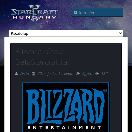
Blizzard túra a
BetaStarcrafttal!
DACA
2011. június 14. kedd
.
Egyéb
1574