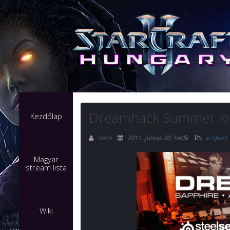
Dreamhack Summer ki
Kezdőlap
Hero
2011. június 20. hétfő
.
e-Sport
Magyar
stream lista
Wiki