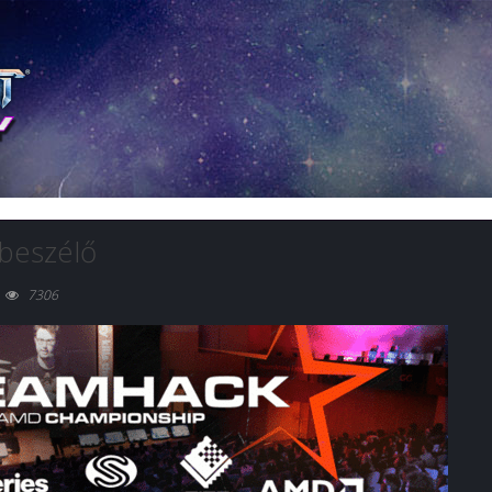
beszélő
7306