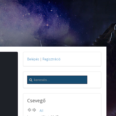
Belépés
|
Regisztráció
Csevegő
All