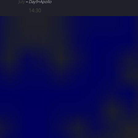
July
–
Day9+Apollo
14:30