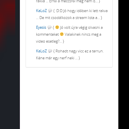
rakva ... Erről a meccsről meg nem is... }
KaLoZ
{ :D:D Jó hogy időben ki lett rakva
... De mit csodálkozok a stream lista a... }
Eyesis
{
Jó volt újra végig olvasni a
kommenteket
Valakinek nincs meg a
video esetleg?... }
KaLoZ
{ Rohadt nagy vicc ez a terrun.
Kéne már egy nerf neki ... }