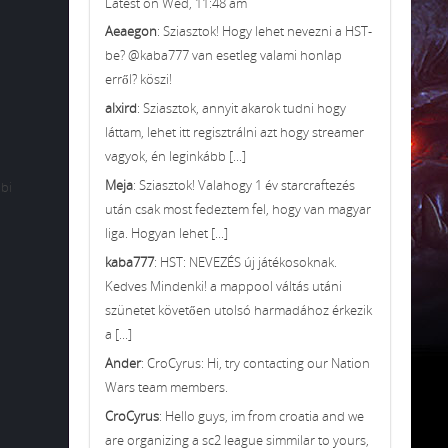
Latest on Wed, 11:48 am
Aeaegon
: Sziasztok! Hogy lehet nevezni a HST-
be? @kaba777 van esetleg valami honlap
erről? köszi!
alxird
: Sziasztok, annyit akarok tudni hogy
láttam, lehet itt regisztrálni azt hogy streamer
vagyok, én leginkább [...]
Meja
: Sziasztok! Valahogy 1 év starcraftezés
bbi
után csak most fedeztem fel, hogy van magyar
liga. Hogyan lehet [...]
kaba777
: HST: NEVEZÉS új játékosoknak.
Kedves Mindenki! a mappool váltás utáni
szünetet követően utolsó harmadához érkezik
a [...]
Ander
: CroCyrus: Hi, try contacting our Nation
Wars team members.
CroCyrus
: Hello guys, im from croatia and we
are organizing a sc2 league simmilar to yours,