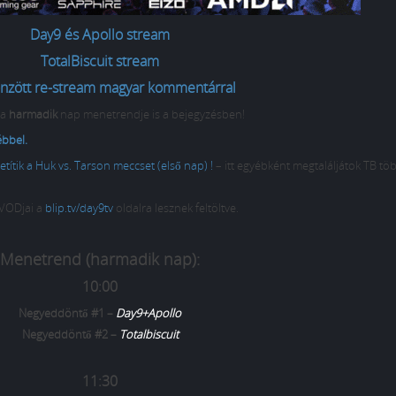
Day9 és Apollo stream
TotalBiscuit stream
nzött re-stream magyar kommentárral
 a
harmadik
nap menetrendje is a bejegyzésben!
ébbel.
ítik a Huk vs. Tarson meccset (első nap) !
– itt egyébként megtaláljátok TB tö
 VODjai a
blip.tv/day9tv
oldalra lesznek feltöltve.
Menetrend (harmadik nap):
10:00
Negyeddöntő #1 –
Day9+Apollo
Negyeddöntő #2 –
Totalbiscuit
11:30