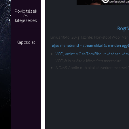
Rövidítések
és
kifejezések
Rögtö
Június 18-tól 20-ig! (szinte) Non-stop! Woo! Már
Kapcsolat
Teljes menetrend – streamekkel és minden egy
VOD, amint MC és TotalBiscuit közösen közvet
VODját is az általa közvetített meccsekről.
A Day9-Apollo duó által közvetített meccsek