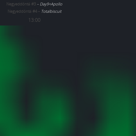
Negyeddöntő #3
– Day9+Apollo
Negyeddöntő #4 –
Totalbiscuit
13:00