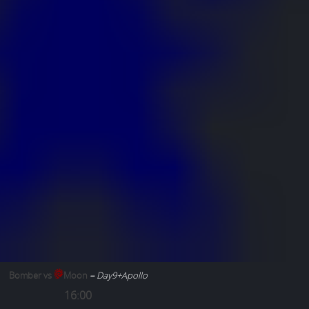
Bomber vs
Moon
–
Day9+Apollo
16:00