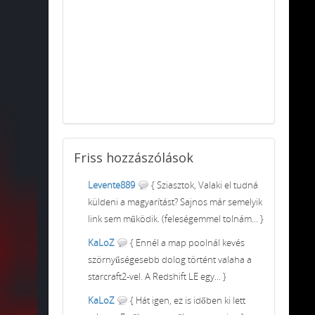
Friss
hozzászólások
Levente889
{ Sziasztok, Valaki el tudná
küldeni a magyarítást? Sajnos már semelyik
link sem működik. (feleségemmel tolnám... }
KaLoZ
{ Ennél a map poolnál kevés
szörnyűségesebb dolog történt valaha a
starcraft2-vel. A Redshift LE egy... }
KaLoZ
{ Hát igen, ez is időben ki lett