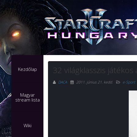
32 világklasszis játéko
Kezdőlap
DACA
2011. június 21. kedd
.
e-Sport
Magyar
stream lista
Wiki