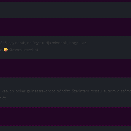
éből egy darab, de úgyis tudja mindenki, hogy ki az.
ás
Kíváncsi leszek rá
aki később poker guinessrekordot döntött. Szerintem rosszul tudom a számo
 át.