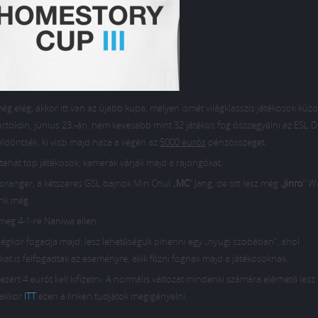
elég, akkor itt van az újabb kupa, melyen ismét világklasszis játékosok küz
tökön, június 23.-án, nem kevesebb mint 32 játékos fog összegyűlni az ESL
D
eldöntsék, ki viszi majd haza a végén az
5000 eurós
pénzösszeget.
hát top játékosok, kamerák várják majd a rajongókat.
Loranger, a kétszeres GSL bajnok
Min Chul „
MC
” Jang, de ott lesz még „
Jinro
” W
ünk még.
meg 4-1-re Naniwa ellen.
 légkör fogadja majd: lesz lehetőségük pihenni egy „nyugi szobában”, ahol
t is felfogadtak az eseményre, akik főzni fognak majd a játékosoknak.
ezért 4 eurót kell kifizetni. A normális változat mindenki számára elérhető lesz
 akkor
ITT
ezen a linken tudjátok megigényelni.