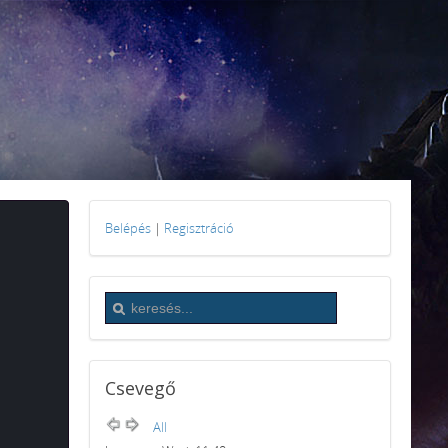
Belépés
|
Regisztráció
Csevegő
All