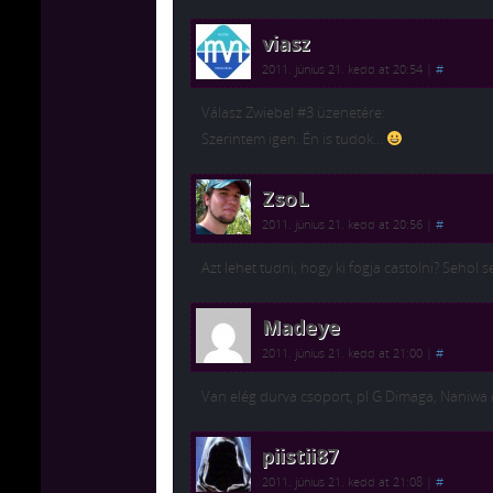
viasz
2011. június 21. kedd at 20:54
|
#
Válasz Zwiebel #3 üzenetére:
Szerintem igen. Én is tudok…
ZsoL
2011. június 21. kedd at 20:56
|
#
Azt lehet tudni, hogy ki fogja castolni? Sehol 
Madeye
2011. június 21. kedd at 21:00
|
#
Van elég durva csoport, pl G Dimaga, Naniwa
piistii87
2011. június 21. kedd at 21:08
|
#