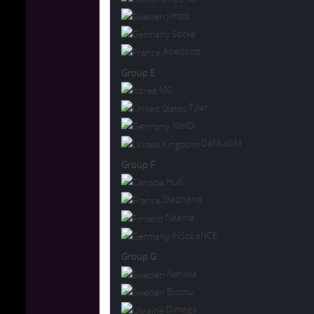
jimpo
Socke
Adelscott
Group E
MC
Tyler
XlorD
DeMusliM
Group F
HuK
Stephano
Naama
iNSoLeNCE
Group G
Naniwa
Bischu
Dimaga