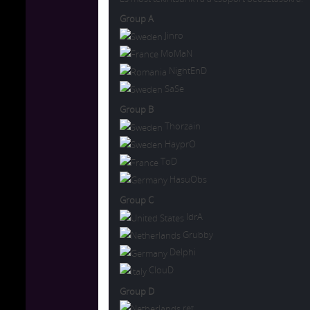
Group A
Jinro
MoMaN
NightEnD
SaSe
Group B
Thorzain
HayprO
ToD
HasuObs
Group C
IdrA
Grubby
Delphi
ClouD
Group D
ret