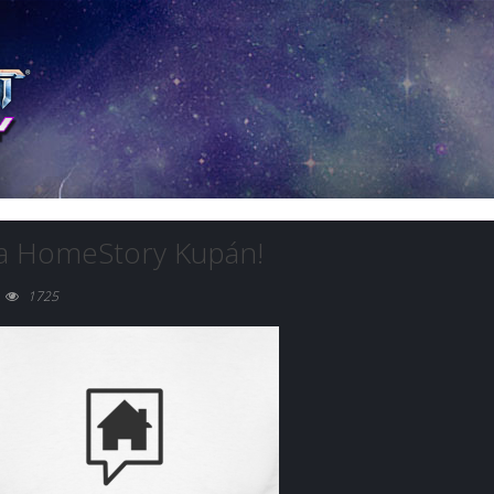
s a HomeStory Kupán!
1725