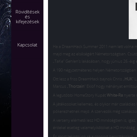
Rövidítések
és
kifejezések
Kapcsolat
Ha a DreamHack Summer 2011 nem lett volna még 
majd meg az elsőségért Németországban. Csütör
„TaKe” Gehlen’s lakásában, hogy június 26.-áig 
A 190 négyzetméteres helyen Németországban te
Ott lesz a friss DreamHack bajnok Chris „
HUK
” 
Marcus „
Thorzain
” Eklöf hogy néhányat említs
A legutóbbi HomeStory Kupát
White-Ra
nyerte 
A játékosokat kellemes, és olykor már családias
pókerezhetnek majd. A szervezők még szakácsoka
A verseny elérhető lesz HD minőségben is, igaz, 
érdekel esetleg valamelyikőtöket a HD minőség,
És most tekintsünk rá a csoport beosztásokra: