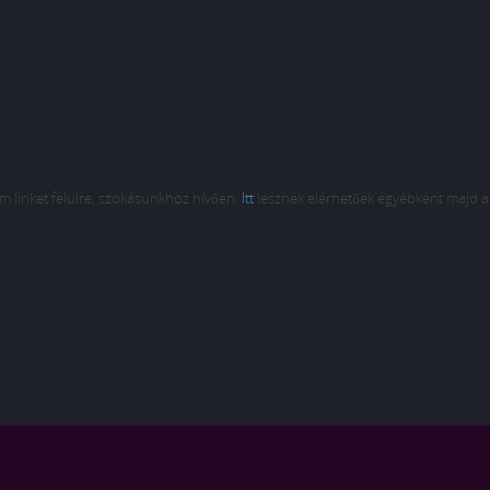
am linket felülre, szokásunkhoz hívően.
Itt
lesznek elérhetőek egyébként majd a