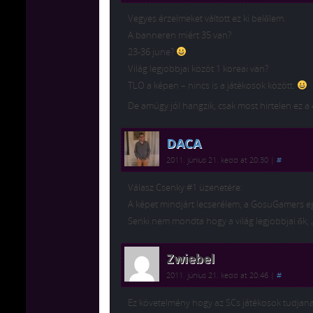
Vegyes érzelmeket váltott ez ki belőlem.
A banneren miért 35 van?
23-36 june?
Világ legjobbjai közöt 1 koreai van?
TLO a képen – nincs is a játékosok között.
De amúgy jól hangzik, csak most hirtelen ez a 
DACA
2011. június 21. kedd at 20:30
|
#
Válasz Csenky #1 üzenetére:
A képet mindjárt lecserélem, a GosuGamers egy 
Senki nem mondta hogy a világ legjobbjai ők, „
Zwiebel
2011. június 21. kedd at 20:46
|
#
Ez követelmény hogy az SCs játékosok tudjana