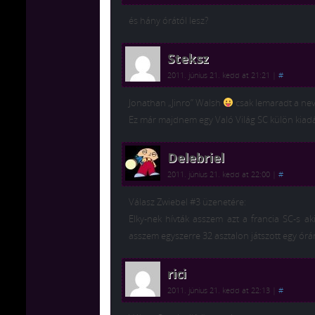
és hány órától lesz?
Steksz
2011. június 21. kedd at 21:21
|
#
Jonathan „Jinro” Walsh
csak lemaradt a nev
Ez már majdnem egy Való Világ SC külön kiad
Delebriel
2011. június 21. kedd at 22:00
|
#
Válasz Zwiebel #3 üzenetére:
Elky-nek hívták asszem azt a francia SC-s 
asszem egyszerre 32 asztalon játszott egy órán
rici
2011. június 21. kedd at 22:13
|
#