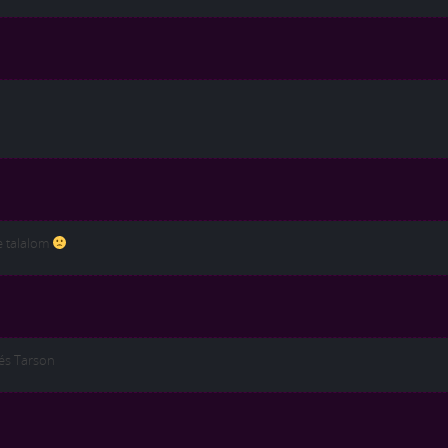
se talalom
 és Tarson