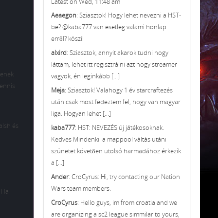
Latest on Wed, 11:48 am
Aeaegon
: Sziasztok! Hogy lehet nevezni a HST-
be? @kaba777 van esetleg valami honlap
erről? köszi!
alxird
: Sziasztok, annyit akarok tudni hogy
láttam, lehet itt regisztrálni azt hogy streamer
denek
vagyok, én leginkább [...]
ennis
Meja
: Sziasztok! Valahogy 1 év starcraftezés
után csak most fedeztem fel, hogy van magyar
liga. Hogyan lehet [...]
alsh és
kaba777
: HST: NEVEZÉS új játékosoknak.
Kedves Mindenki! a mappool váltás utáni
szünetet követően utolsó harmadához érkezik
a [...]
Ander
: CroCyrus: Hi, try contacting our Nation
Wars team members.
. Ha
CroCyrus
: Hello guys, im from croatia and we
are organizing a sc2 league simmilar to yours,