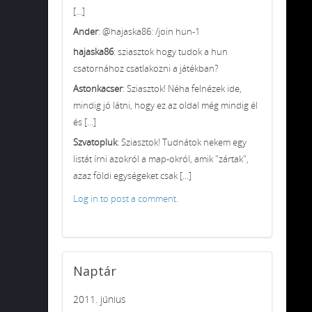
[...]
Ander
: @hajaska86: /join hun-1
hajaska86
: sziasztok hogy tudok a hun
csatornához csatlakozni a játékban?
Astonkacser
: Sziasztok! Néha felnézek ide,
mindig jó látni, hogy ez az oldal még mindig él
és [...]
Szvatopluk
: Sziasztok! Tudnátok nekem egy
listát írni azokról a map-okról, amik "zártak",
azaz földi egységeket csak [...]
Log in to post a comment.
Naptár
2011. június