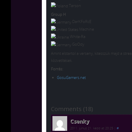
Tarson
Group H
DarKFoRcE
Machine
White-Ra
GoOdy
Amint elstartol a verseny, kitesszük majd a stre
közvetítések.
Forrás:
GosuGamers.net
Comments (18)
Csenky
2011. június 21. kedd at 20:25
|
#