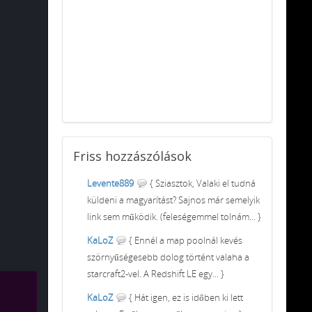
Friss
hozzászólások
Levente889
{ Sziasztok, Valaki el tudná
küldeni a magyarítást? Sajnos már semelyik
link sem működik. (feleségemmel tolnám... }
KaLoZ
{ Ennél a map poolnál kevés
szörnyűségesebb dolog történt valaha a
starcraft2-vel. A Redshift LE egy... }
KaLoZ
{ Hát igen, ez is időben ki lett