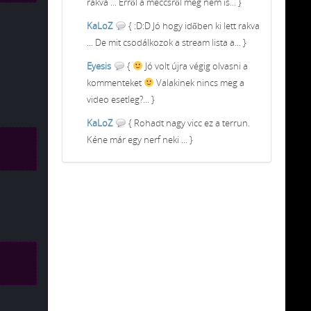
rakva ... Erről a meccsről meg nem is... }
KaLoZ
{ :D:D Jó hogy időben ki lett rakva
... De mit csodálkozok a stream lista a... }
Eyesis
{
Jó volt újra végig olvasni a
kommenteket
Valakinek nincs meg a
video esetleg?... }
KaLoZ
{ Rohadt nagy vicc ez a terrun.
Kéne már egy nerf neki ... }