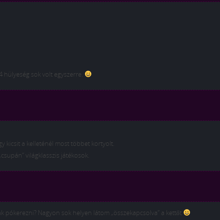
4 hülyeség sok volt egyszerre.
kicsit a kelleténél most többet kortyolt.
csupán” világklasszis játékosok.
k pókerezni? Nagyon sok helyen látom „összekapcsolva” a kettőt