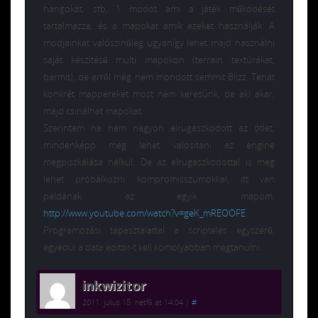
hangokat, stb, 1 modot ami a játék működését
tartalmazza, és a mapokat amik ezeket használják. A
modjainkat valószínűleg ugyanígy lehet majd használni
saját készítésű multi mapokon (terrain textúrákat,
bármit), de erről még nem mondott semmit Blizz. Tehát
konkrét mappereket most nem keresünk, de aki akar,
majd csinálhat mapokat.
Szerintem ha nem nagyon elrugaszkodott az ötlet,
mindenképp meg lehet valósitani az engine
megpiszkálása nélkül. De az elrugaszkodottal is meg
lehet próbálkozni kompromisszumokkal, itt van
példának az egyik mapom:
http://www.youtube.com/watch?v=geK_mREOOFE
.
Programozási tapasztalattal a scriptelés egyszerű,
egyedül a data editor-t kell komolyabban megtanulni.
inkwizitor
2011. július 18. hétfő at 14:04
|
#