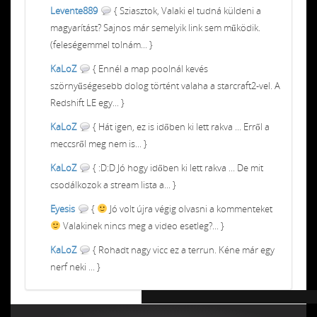
Levente889
{ Sziasztok, Valaki el tudná küldeni a
magyarítást? Sajnos már semelyik link sem működik.
(feleségemmel tolnám... }
KaLoZ
{ Ennél a map poolnál kevés
szörnyűségesebb dolog történt valaha a starcraft2-vel. A
Redshift LE egy... }
KaLoZ
{ Hát igen, ez is időben ki lett rakva ... Erről a
meccsről meg nem is... }
KaLoZ
{ :D:D Jó hogy időben ki lett rakva ... De mit
csodálkozok a stream lista a... }
Eyesis
{
Jó volt újra végig olvasni a kommenteket
Valakinek nincs meg a video esetleg?... }
KaLoZ
{ Rohadt nagy vicc ez a terrun. Kéne már egy
nerf neki ... }
Chiptuning MMC Autochip
Chiptunin