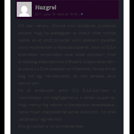
Nazgrel
2011. július 19. kedd at 16:43
|
#
W3 után néhány, kiforrott mod készítőinek problémát
okozott, hogy ha esetlegesen az ötletük miatt munkát
kaptak, és az adott projectet külön játékként szerették
volna implementálni a fejlesztőcsapatnál, akkor az EULA
értelmében mindenképp nevet kellett változtatni, mivel
az előzőleg elkészített mod a Blizzard tulajdonában állt –
és például a DotA esetében ez kifizetődött. Persze annak
elég volt egy névváltoztatás, és nem tehettek velük
semmit sem.
Ha jól emlékszem, akkor SC2 EULA-ban/-ben is
hasonlóképp volt megfogalmazva, a kérdés csupán az,
hogy mennyi fog változni a Marketplace bevezetésével,
illetve milyen intézkedést terveznek eszközölni, ha ismét
„elszabadul” egy-két mod.
Erre gondoltam a 14. kommentemben.