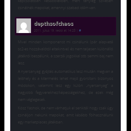
kapcsolatban későbbiekben, mert tényleg szívesen
csinálnék mapokat, amennyi szabad időm van.
depthsofchaos
2011. július 19. kedd at 14:28
|
#
Mivel minden komponenst mi csinálunk (pár alapvető
sc2-es hozzávalótól eltekintve) és nem teljesen különálló
játékról beszélünk, a szerzői jogokkal stb semmi baj nem
lesz.
A nyersanyag gyűjtés automatikus lesz miután megvan a
lelőhely és a kitermelés lehet majd gyorsítani bizonyos
módokon, valamint lesz egy külön „nyersanyag” a
nagyobb fegyverekhez/képességekhez, de ezek még
nem véglegesek.
Kösz Yashok, de nem várhatjuk el senkitől hogy csak úgy
csináljon nekünk mapokat, amit később fölhasználunk
egy marketplaces játékban.