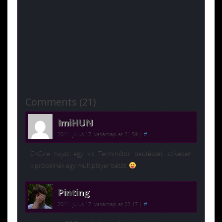
Comments (21)
ImiHUN
2011. július 17. vasárnap at 21:59
|
#
CnC-re hajaz egy kis Terminátor beütéssel, szívesen
kipróbálnék egy multiplayer bétát.
Pinting
2011. július 17. vasárnap at 22:17
|
#