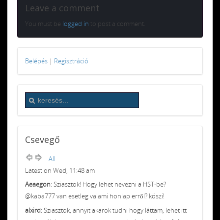
Leave a comment
You must be
logged in
to post a comment.
Belépés
|
Regisztráció
Csevegő
All
Latest on Wed, 11:48 am
Aeaegon
: Sziasztok! Hogy lehet nevezni a HST-be?
@kaba777 van esetleg valami honlap erről? köszi!
alxird
: Sziasztok, annyit akarok tudni hogy láttam, lehet itt