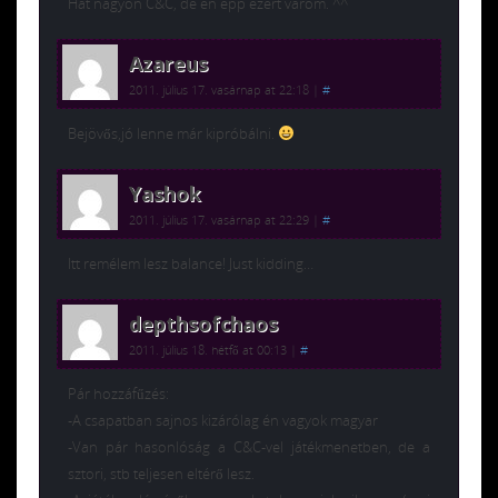
Hát nagyon C&C, de én épp ezért várom. ^^
Azareus
2011. július 17. vasárnap at 22:18
|
#
Bejövős,jó lenne már kipróbálni.
Yashok
2011. július 17. vasárnap at 22:29
|
#
Itt remélem lesz balance! Just kidding…
depthsofchaos
2011. július 18. hétfő at 00:13
|
#
Pár hozzáfűzés:
-A csapatban sajnos kizárólag én vagyok magyar
-Van pár hasonlóság a C&C-vel játékmenetben, de a
sztori, stb teljesen eltérő lesz.