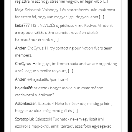
regisztrálni azt hogy streamer vagyok, én leginkább [...]
Meja
: Sziasztok! Valahogy 1 év starcraftezés után csak most
fedeztem fel, hogy van magyar liga. Hogyan lehet [...]
kaba777
: HST: NEVEZÉS új játékosoknak. Kedves Mindenki!
a mappool váltás utáni szünetet követően utolsó
harmadához érkezik a [...]
Ander
: CroCyrus: Hi, try contacting our Nation Wars team
members.
CroCyrus
: Hello guys, im from croatia and we are organizing
a sc2 league simmilar to yours, [...]
Ander
: @hajaska86: /join hun-1
hajaska86
: sziasztok hogy tudok a hun csatornához
csatlakozni a játékban?
Astonkacser
: Sziasztok! Néha felnézek ide, mindig jó látni,
hogy ez az oldal még mindig él és [...]
Szvatopluk
: Sziasztok! Tudnátok nekem egy listát írni
azokról a map-okról, amik "zártak", azaz földi egységeket