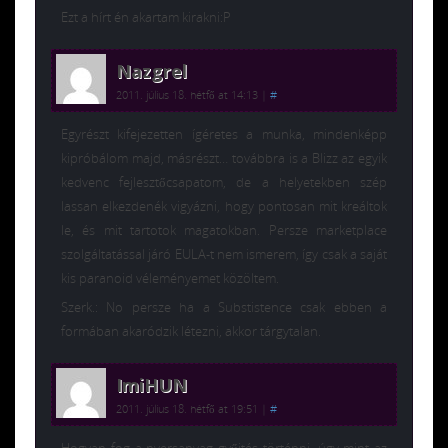
Ezt a hírt én akartam kirakni:P
Nazgrel
2011. július 18. hétfő at 14:13
|
#
Egyrészt kifejezetten ígéretes a munka, mindenképp
kipróbálom majd, másrészt… továbbra is a Blizz az egyik
kedvenc fejlesztőcsapatom, de a helyetekben szép
lassan elkezdenék vigyázni, hogy pontosan mit kreáltok
le, és mit tartotok magatokban. Persze marketplace
szolgáltatással járó EULA-t nem ismerem, így csak a saját
kis paranoid véleményemet közöltem.
Szerk.: No persze ha a Substistence csak ebben a
formában akaródzik létezni, akkor tárgytalan.
ImiHUN
2011. július 18. hétfő at 19:51
|
#
Hogyan fog a nyersanyag gyűjtés történni, úgy mint az