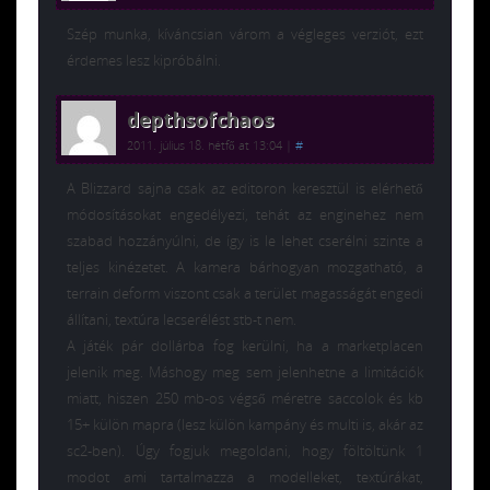
Szép munka, kíváncsian várom a végleges verziót, ezt
érdemes lesz kipróbálni.
depthsofchaos
2011. július 18. hétfő at 13:04
|
#
A Blizzard sajna csak az editoron keresztül is elérhető
módosításokat engedélyezi, tehát az enginehez nem
szabad hozzányúlni, de így is le lehet cserélni szinte a
teljes kinézetet. A kamera bárhogyan mozgatható, a
terrain deform viszont csak a terület magasságát engedi
állítani, textúra lecserélést stb-t nem.
A játék pár dollárba fog kerülni, ha a marketplacen
jelenik meg. Máshogy meg sem jelenhetne a limitációk
miatt, hiszen 250 mb-os végső méretre saccolok és kb
15+ külön mapra (lesz külön kampány és multi is, akár az
sc2-ben). Úgy fogjuk megoldani, hogy föltöltünk 1
modot ami tartalmazza a modelleket, textúrákat,