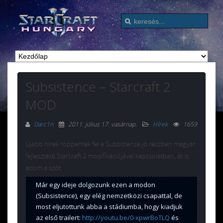
Subsistence – Starcraft 2
MOD
Darc1n
2011. július 17. vasárnap
.
Hírek
1659
Újabb hírek röppentek fel a Subsistence jó részben magyar
fejlesztésű Starcraft 2 modifikációjával kapcsolatban, át is
adom a szót:
Már egy ideje dolgozunk ezen a modon
(Subsistence), egy elég nemzetközi csapattal, de
most eljutottunk abba a stádiumba, hogy kiadjuk
az első trailert:
http://youtu.be/0-xpwrBoTLQ
és