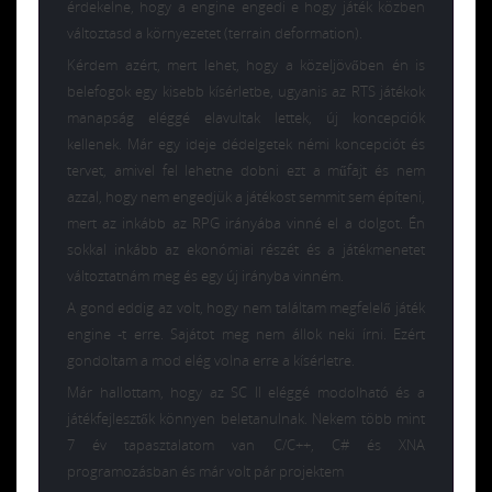
érdekelne, hogy a engine engedi e hogy játék közben
változtasd a környezetet (terrain deformation).
Kérdem azért, mert lehet, hogy a közeljövőben én is
belefogok egy kisebb kísérletbe, ugyanis az RTS játékok
manapság eléggé elavultak lettek, új koncepciók
kellenek. Már egy ideje dédelgetek némi koncepciót és
tervet, amivel fel lehetne dobni ezt a műfajt és nem
azzal, hogy nem engedjük a játékost semmit sem építeni,
mert az inkább az RPG irányába vinné el a dolgot. Én
sokkal inkább az ekonómiai részét és a játékmenetet
változtatnám meg és egy új irányba vinném.
A gond eddig az volt, hogy nem találtam megfelelő játék
engine -t erre. Sajátot meg nem állok neki írni. Ezért
gondoltam a mod elég volna erre a kísérletre.
Már hallottam, hogy az SC II eléggé modolható és a
játékfejlesztők könnyen beletanulnak. Nekem több mint
7 év tapasztalatom van C/C++, C# és XNA
programozásban és már volt pár projektem