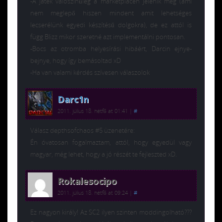
-A játék valószínűleg a marketplacen jelenik meg (ami
nem meglepő hiszen mindent amit lehetséges
lecserélünk egyedi készítésű dolgokra), de ez attól is
függ Blizz mikor szeretné azt implementálni pontosan.
-Bocs az otromba helyesírási hibáért, Darcin ejnye-
bejnye, hogy így bemásoltad xD
-Ha van valami kérdés szívesen válaszolok
Darc1n
2011. július 18. hétfő at 01:41
|
#
Válasz depthsofchaos #5 üzenetére:
Én óvatosan fogalmaztam, attól, hogy egyedül vagy
magyar, még lehet, hogy a jó részét te fejleszted xD.
Rokalesocipo
2011. július 18. hétfő at 09:24
|
#
Ez nagyon király! Az SC2 ilyen szinten moddingolható???