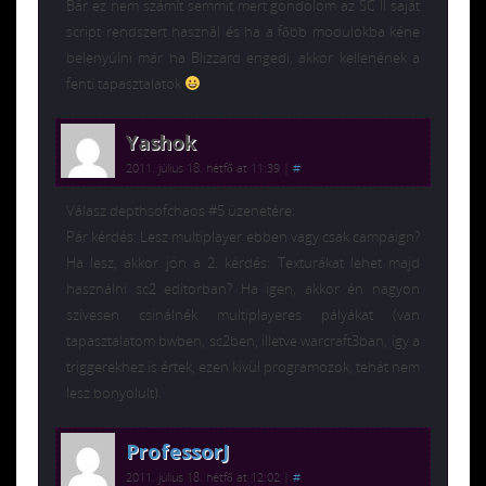
Bár ez nem számít semmit mert gondolom az SC II saját
script rendszert használ és ha a főbb modulokba kéne
belenyúlni már ha Blizzard engedi, akkor kellenének a
fenti tapasztalatok
Yashok
2011. július 18. hétfő at 11:39
|
#
Válasz depthsofchaos #5 üzenetére:
Pár kérdés: Lesz multiplayer ebben vagy csak campaign?
Ha lesz, akkor jön a 2. kérdés: Texturákat lehet majd
használni sc2 editorban? Ha igen, akkor én nagyon
szívesen csinálnék multiplayeres pályákat (van
tapasztalatom bwben, sc2ben, illetve warcraft3ban, így a
triggerekhez is értek, ezen kivül programozok, tehát nem
lesz bonyolult).
ProfessorJ
2011. július 18. hétfő at 12:02
|
#