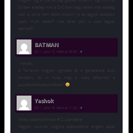
SC-ben esetleg mint a CnC-ben vagy valami más esetleg
vadi új soha nem látott módon? Ja és légyszi tartsatok
open multi bétát:P (,de lehet zárt is csak legyek
benne:P).
BATMAN
2011. július 18. hétfő at 20:30
|
#
1 kérdés:
A Terranok hogyan ugrottak át a generalsba bulit
rendezni, és ki hívta meg a mass effect-ből a
pusztítok/kaszások elődeit?
Yashok
2011. július 19. kedd at 11:22
|
#
Válasz depthsofchaos #12 üzenetére:
Nagyon örülnék hogyha tájékoztatnál engem ezzel