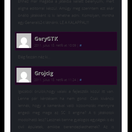
Ehhez már magába a játékba kellett belenyúlni, mert
aligha editorral készül. Amúgy meg szerintem ezt akár
önálló játékként is ki lehetne adni. Komolyan, mintha
egy Generals2-t látnánk. LE A KALAPPAL!!!
GeryGTK
2011. július 18. hétfő at 10:09
|
#
Elég faszán néz ki…
Grojcig
2011. július 18. hétfő at 11:24
|
#
Igazából örülök,hogy valaki a fejlesztők közül itt van.
Lenne pár kérdésem ha nem gond: Csak kíváncsi
lennék, hogy a kamerával való kizoomolás mennyire
engedi meg maga az SC II engine? A ti játékotok
modolható lesz? Lesznek benne gyalogos egységek is és
civil épületek, amikbe berendezkedhetnek? Az is