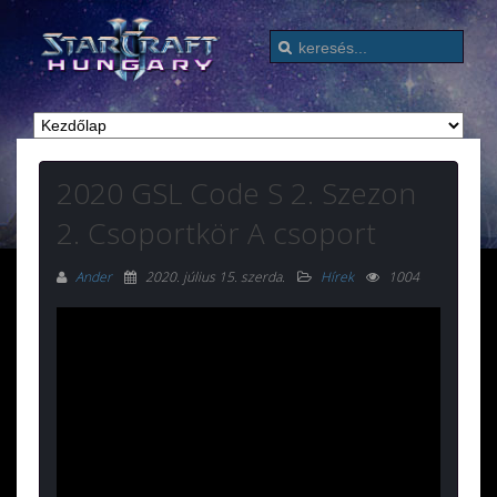
2020 GSL Code S 2. Szezon
2. Csoportkör A csoport
Ander
2020. július 15. szerda
.
Hírek
1004