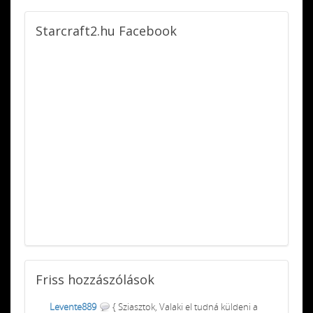
Starcraft2.hu
Facebook
Friss
hozzászólások
Levente889
{ Sziasztok, Valaki el tudná küldeni a