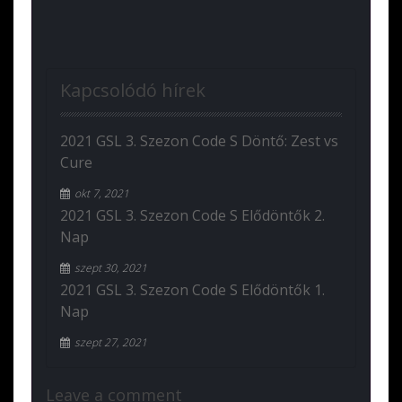
Kapcsolódó hírek
2021 GSL 3. Szezon Code S Döntő: Zest vs
Cure
okt 7, 2021
2021 GSL 3. Szezon Code S Elődöntők 2.
Nap
szept 30, 2021
2021 GSL 3. Szezon Code S Elődöntők 1.
Nap
szept 27, 2021
Leave a comment