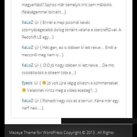
magyarítást? Sajnos már semelyik link sem működik.
(feleségemmel tolnám... }
KaLoZ
{ Ennél a map poolnál kevés
szörnyűségesebb dolog történt valaha a starcraft2-vel. A
Redshift LE egy... }
KaLoZ
{ Hát igen, ez is időben ki lett rakva ... Erről a
meccsről meg nem is... }
KaLoZ
{ :D:D Jó hogy időben ki lett rakva ... De mit
csodálkozok a stream lista a... }
Eyesis
{
Jó volt újra végig olvasni a kommenteket
Valakinek nincs meg a video esetleg?... }
KaLoZ
{ Rohadt nagy vicc ez a terrun. Kéne már egy
nerf neki ... }
Chiptuning MMC Autochip
Chiptunin
Mazaya Theme for WordPress Copyright © 2013 , All Rights