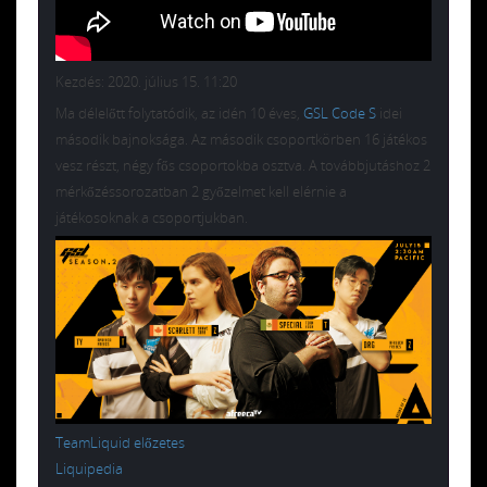
Kezdés: 2020. július 15. 11:20
Ma délelőtt folytatódik, az idén 10 éves,
GSL Code S
idei
második bajnoksága. Az második csoportkörben 16 játékos
vesz részt, négy fős csoportokba osztva. A továbbjutáshoz 2
mérkőzéssorozatban 2 győzelmet kell elérnie a
játékosoknak a csoportjukban.
TeamLiquid előzetes
Liquipedia