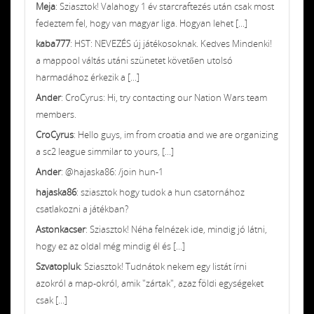
Meja
: Sziasztok! Valahogy 1 év starcraftezés után csak most
fedeztem fel, hogy van magyar liga. Hogyan lehet [...]
kaba777
: HST: NEVEZÉS új játékosoknak. Kedves Mindenki!
a mappool váltás utáni szünetet követően utolsó
harmadához érkezik a [...]
Ander
: CroCyrus: Hi, try contacting our Nation Wars team
members.
CroCyrus
: Hello guys, im from croatia and we are organizing
a sc2 league simmilar to yours, [...]
Ander
: @hajaska86: /join hun-1
hajaska86
: sziasztok hogy tudok a hun csatornához
csatlakozni a játékban?
Astonkacser
: Sziasztok! Néha felnézek ide, mindig jó látni,
hogy ez az oldal még mindig él és [...]
Szvatopluk
: Sziasztok! Tudnátok nekem egy listát írni
azokról a map-okról, amik "zártak", azaz földi egységeket
csak [...]