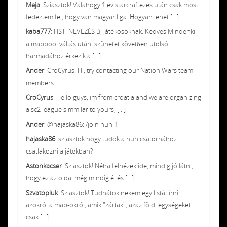
Meja
: Sziasztok! Valahogy 1 év starcraftezés után csak most
fedeztem fel, hogy van magyar liga. Hogyan lehet [...]
kaba777
: HST: NEVEZÉS új játékosoknak. Kedves Mindenki!
a mappool váltás utáni szünetet követően utolsó
harmadához érkezik a [...]
Ander
: CroCyrus: Hi, try contacting our Nation Wars team
members.
CroCyrus
: Hello guys, im from croatia and we are organizing
a sc2 league simmilar to yours, [...]
Ander
: @hajaska86: /join hun-1
hajaska86
: sziasztok hogy tudok a hun csatornához
csatlakozni a játékban?
Astonkacser
: Sziasztok! Néha felnézek ide, mindig jó látni,
hogy ez az oldal még mindig él és [...]
Szvatopluk
: Sziasztok! Tudnátok nekem egy listát írni
azokról a map-okról, amik "zártak", azaz földi egységeket
csak [...]