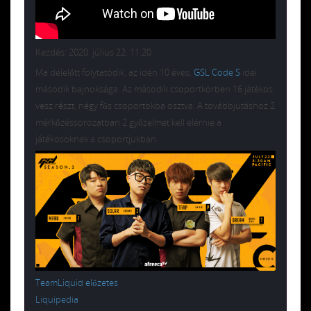
Kezdés: 2020. július 22. 11:20
Ma délelőtt folytatódik, az idén 10 éves,
GSL Code S
idei
második bajnoksága. Az második csoportkörben 16 játékos
vesz részt, négy fős csoportokba osztva. A továbbjutáshoz 2
mérkőzéssorozatban 2 győzelmet kell elérnie a
játékosoknak a csoportjukban.
TeamLiquid előzetes
Liquipedia