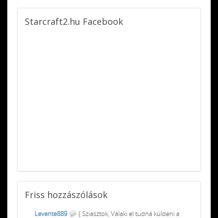
Starcraft2.hu
Facebook
Friss
hozzászólások
Levente889
{ Sziasztok, Valaki el tudná küldeni a