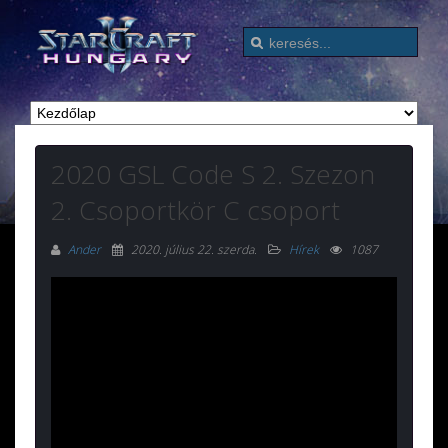
2020 GSL Code S 2. Szezon
2. Csoportkör C csoport
Ander
2020. július 22. szerda
.
Hírek
1087