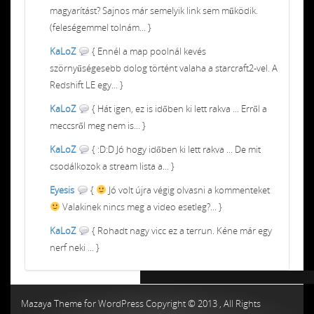
magyarítást? Sajnos már semelyik link sem működik.
(feleségemmel tolnám... }
KaLoZ
{ Ennél a map poolnál kevés
szörnyűségesebb dolog történt valaha a starcraft2-vel. A
Redshift LE egy... }
KaLoZ
{ Hát igen, ez is időben ki lett rakva ... Erről a
meccsről meg nem is... }
KaLoZ
{ :D:D Jó hogy időben ki lett rakva ... De mit
csodálkozok a stream lista a... }
Eyesis
{
Jó volt újra végig olvasni a kommenteket
Valakinek nincs meg a video esetleg?... }
KaLoZ
{ Rohadt nagy vicc ez a terrun. Kéne már egy
nerf neki ... }
Chiptuning MMC Autochip
Chiptunin
Mazaya Theme for WordPress Copyright © 2013 , All Rights