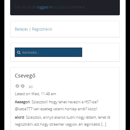
You must be
logged in
to post a comment.
Belépés
|
Regisztráció
Csevegő
All
Latest on Wed, 11:48 am
Aeaegon
: Sziasztok! Hogy lehet nevezni a HST-be?
@kaba777 van esetleg valami honlap erről? köszi!
alxird
: Sziasztok, annyit akarok tudni hogy láttam, lehet itt
regisztrálni azt hogy streamer vagyok, én leginkább [...]