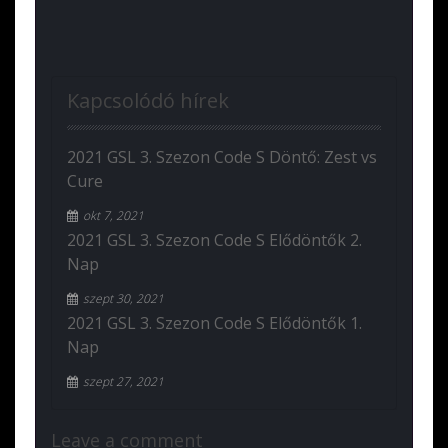
Kapcsolódó hírek
2021 GSL 3. Szezon Code S Döntő: Zest vs
Cure
okt 7, 2021
2021 GSL 3. Szezon Code S Elődöntők 2.
Nap
szept 30, 2021
2021 GSL 3. Szezon Code S Elődöntők 1.
Nap
szept 27, 2021
Leave a comment