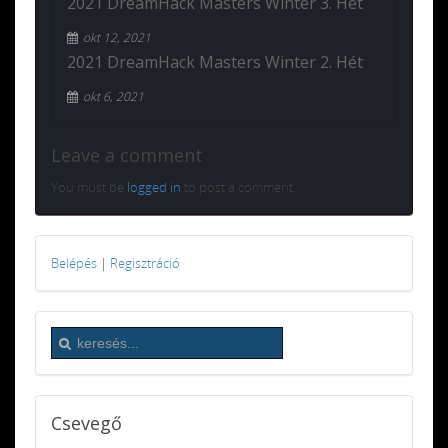
2021 DreamHack Masters Winter 3. Hét
okt 12, 2021
2021 DreamHack Masters Winter 2. Hét
okt 6, 2021
Leave a comment
You must be
logged in
to post a comment.
Belépés
|
Regisztráció
Csevegő