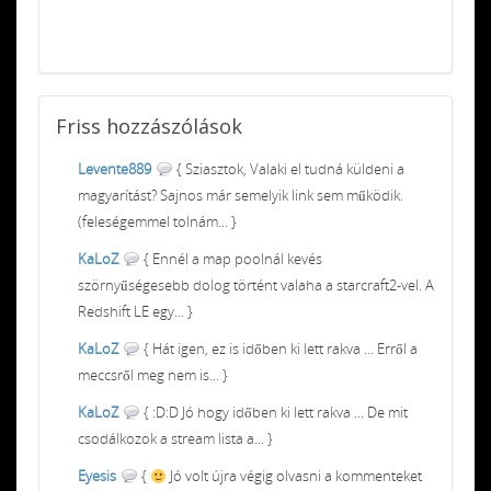
Friss
hozzászólások
Levente889
{ Sziasztok, Valaki el tudná küldeni a
magyarítást? Sajnos már semelyik link sem működik.
(feleségemmel tolnám... }
KaLoZ
{ Ennél a map poolnál kevés
szörnyűségesebb dolog történt valaha a starcraft2-vel. A
Redshift LE egy... }
KaLoZ
{ Hát igen, ez is időben ki lett rakva ... Erről a
meccsről meg nem is... }
KaLoZ
{ :D:D Jó hogy időben ki lett rakva ... De mit
csodálkozok a stream lista a... }
Eyesis
{
Jó volt újra végig olvasni a kommenteket