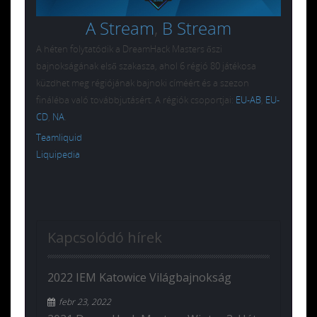
A Stream
,
B Stream
A héten folytatódik a DreamHack Masters őszi
bajnokságának első szakasza, ahol 6 régió 80 játékosa
küzdhet meg régiójának bajnoki címéért és a szezon
fináléba való továbbjutásért. A régiók csoportjai:
EU-AB
,
EU-
CD
,
NA
.
Teamliquid
Liquipedia
Kapcsolódó hírek
2022 IEM Katowice Világbajnokság
febr 23, 2022