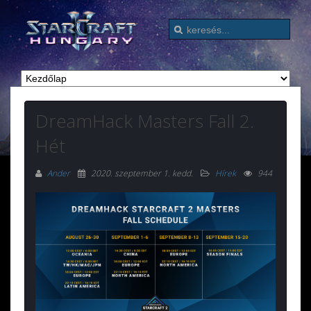
DreamHack Masters Fall 2.
Hét
Ander
2020. szeptember 1. kedd
.
Hírek
944