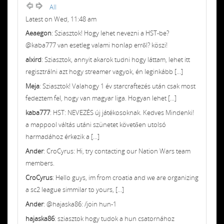
All
Latest on Wed, 11:48 am
Aeaegon
: Sziasztok! Hogy lehet nevezni a HST-be?
@kaba777 van esetleg valami honlap erről? köszi!
alxird
: Sziasztok, annyit akarok tudni hogy láttam, lehet itt
regisztrálni azt hogy streamer vagyok, én leginkább [...]
Meja
: Sziasztok! Valahogy 1 év starcraftezés után csak most
fedeztem fel, hogy van magyar liga. Hogyan lehet [...]
kaba777
: HST: NEVEZÉS új játékosoknak. Kedves Mindenki!
a mappool váltás utáni szünetet követően utolsó
harmadához érkezik a [...]
Ander
: CroCyrus: Hi, try contacting our Nation Wars team
members.
CroCyrus
: Hello guys, im from croatia and we are organizing
a sc2 league simmilar to yours, [...]
Ander
: @hajaska86: /join hun-1
hajaska86
: sziasztok hogy tudok a hun csatornához