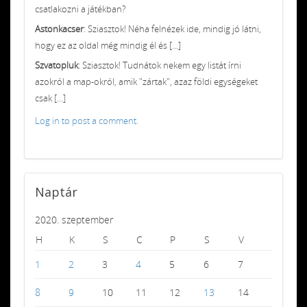
csatlakozni a játékban?
Astonkacser
: Sziasztok! Néha felnézek ide, mindig jó látni,
hogy ez az oldal még mindig él és [...]
Szvatopluk
: Sziasztok! Tudnátok nekem egy listát írni
azokról a map-okról, amik "zártak", azaz földi egységeket
csak [...]
Log in to post a comment.
Naptár
2020. szeptember
H
K
S
C
P
S
V
1
2
3
4
5
6
7
8
9
10
11
12
13
14