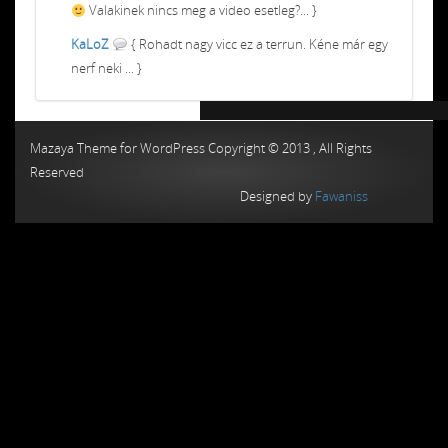
Valakinek nincs meg a video esetleg?... }
KaLoZ
{ Rohadt nagy vicc ez a terrun. Kéne már egy
nerf neki ... }
Chiptuning MMC Autochip
Chiptunin
Mazaya Theme for WordPress Copyright © 2013 , All Rights
Reserved
Designed by
Fawaniss