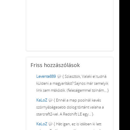
Friss
hozzászólások
Levente889
{ Sziasztok, Valaki el tudná
küldeni a magyarítást? Sajnos már semelyik
link sem működik. (feleségemmel tolnám... }
KaLoZ
{ Ennél a map poolnál kevés
szörnyűségesebb dolog történt valaha a
starcraft2-vel. A Redshift LE egy... }
KaLoZ
{ Hát igen, ez is időben ki lett