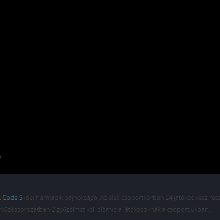
 Code S
idei harmadik bajnoksága. Az első csoportkörben 24 játékos vesz rész
kőzéssorozatban 2 győzelmet kell elérnie a játékosoknak a csoportjukban.