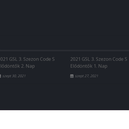
2021 GSL 3. Szezon Code S
2021 GSL 3. Szezon Code S
Elődöntők 2. Nap
Elődöntők 1. Nap
szept 30, 2021
szept 27, 2021