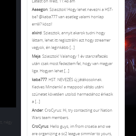
Latest on Wed, 11:48 am
Aeaegon
: Sziasztok! Hogy lehet nevezni a HST-
be? @kaba777 van esetleg valami honlap
erről? köszi!
alxird
: Sziasztok, annyit akarok tudni hogy
láttam, lehet itt regisztrálni azt hogy streamer
vagyok, én leginkább [...]
Meja
: Sziasztok! Valahogy 1 év starcraftezés
után csak most fedeztem fel, hogy van magyar
liga. Hogyan lehet [...]
kaba777
: HST: NEVEZÉS új játékosoknak.
Kedves Mindenki! a mappool váltás utáni
szünetet követően utolsó harmadához érkezik
a [...]
Ander
: CroCyrus: Hi, try contacting our Nation
Wars team members.
t, négy
CroCyrus
: Hello guys, im from croatia and we
are organizing a sc2 league simmilar to yours,