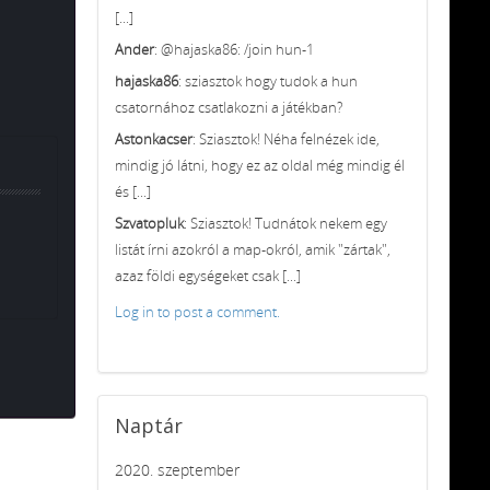
[...]
Ander
: @hajaska86: /join hun-1
hajaska86
: sziasztok hogy tudok a hun
csatornához csatlakozni a játékban?
Astonkacser
: Sziasztok! Néha felnézek ide,
mindig jó látni, hogy ez az oldal még mindig él
és [...]
Szvatopluk
: Sziasztok! Tudnátok nekem egy
listát írni azokról a map-okról, amik "zártak",
azaz földi egységeket csak [...]
Log in to post a comment.
Naptár
2020. szeptember