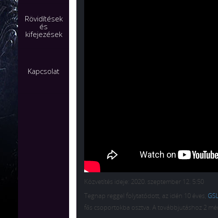
Rövidítések
és
kifejezések
Kapcsolat
Közvetítés ideje: 2020. szeptember 12. 5:50
Tegnap reggel folytatódott, az idén 10 éves,
GSL
fős csoportokba osztva. A továbbjutáshoz 2 mér