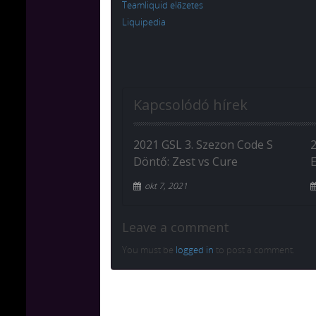
Teamliquid előzetes
Liquipedia
Kapcsolódó hírek
2021 GSL 3. Szezon Code S
Döntő: Zest vs Cure
okt 7, 2021
Leave a comment
You must be
logged in
to post a comment.