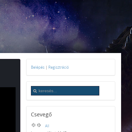
Belépés
|
Regisztráció
Csevegő
All