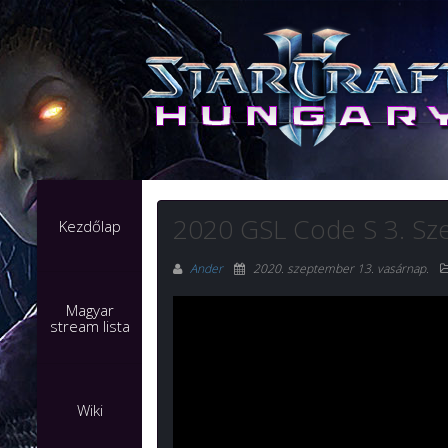
2020 GSL Code S 3. Sz
Kezdőlap
Ander
2020. szeptember 13. vasárnap
.
Magyar
stream lista
Wiki