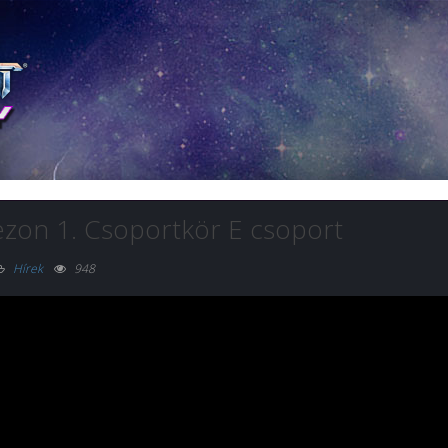
ezon 1. Csoportkör E csoport
Hírek
948