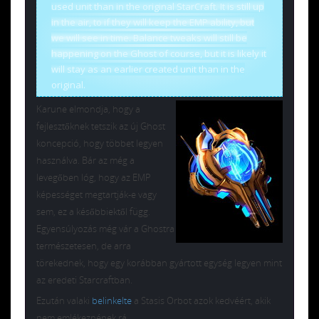
used unit than in the original StarCraft. It is still up
in the air, to if they will keep the EMP ability, but
we will see in time. Balance tweaks will still be
happening on the Ghost of course, but it is likely it
will stay as an earlier created unit than in the
original.
Karune elmondja, hogy a
fejlesztőknek tetszik az új Ghost
koncepció, hogy többet legyen
használva. Bár az még a
levegőben lóg, hogy az EMP
képességet megtartják-e vagy
sem, ez a későbbiektől függ.
Egyensúlyozás még vár a Ghostra
természetesen, de arra
törekednek, hogy egy korábban gyártott egység legyen mint
az eredeti Starcraftban.
Ezután valaki
belinkelte
a Stasis Orbot azok kedvéért, akik
nem emlékeznének rá.