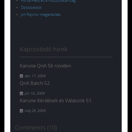
Force Field és a mozdulatlanság
Doodoadok
Jim Raynor megerősítés
Kapcsolódó hírek
Karune QnA 56 röviden
dec 17, 2009
QnA Batch 52
jún 16, 2009
Karune Kérdések és Válaszok 51.
máj 28, 2009
Comments (10)