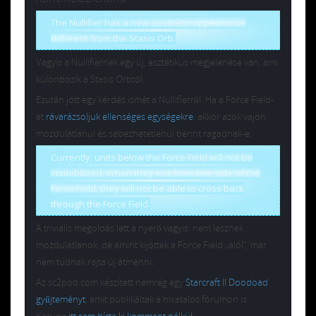
The Nullifier has a new aesthetic appearance
different from the Stasis Orb.
Vagyis a Nullifiernek egy új, esztétikus megjelenése van, ami
különbözik a Stasis Orbtól.
Ezután jött egy kérdés ismét a Nullifierről. Ha a Force Field-
et
rávarázsoljuk ellenséges egységekre
, akkor azok vajon
mozdulatlanul és sebezhetetlenül bennt ragadnak-e:
Currently, units below the Force Field will not be
immobilized. When they exit from one side of the
Force Field, they will not be able to cross back
through the Force Field.
A triviális megoldás lett a nyerő vagyis: nem lesznek
mozdulatlanok, de amint kijöttek a Force Field „alól”, már
nem tudnak rajta új átmenni.
Az sc2pod.com készített nemrég egy
Starcraft II Doodoad
gyűjteményt
, amit publikáltak a hivatalos fórumon is.
Karune
itt sem bírta ki komment nélkül
: