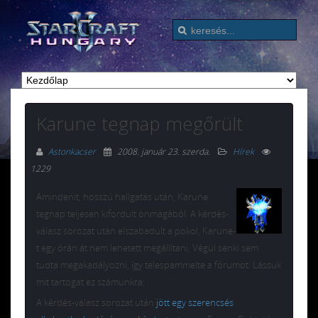
Karune tegnap megőrült
Astonkacser
2008. január 23. szerda
.
Hírek
1229
Amindenit, hosszú hallgatás után, Karune
tegnap teljesen kifordult önmagából. A kérdés-
válasz sorozat után elszabadult a pokol, Karune-
t egy órán át nem lehetett megállítani. Végül senki sem
tudta megakadályozni, így telespammelte a fórumot. Lássuk
mit tartogat ez számunkra:
A kérdés-válasz sorozat után
jött egy szerencsés