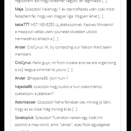
regisztrálni azt hogy streamer vagyok, én leginkább [...]
Meja
: Sziasztok! Valahogy 1 év starcraftezés után csak most
fedeztem fel, hogy van magyar liga. Hogyan lehet [...]
kaba777
: HST: NEVEZÉS új játékosoknak. Kedves Mindenki!
a mappool váltás utáni szünetet követően utolsó
harmadához érkezik a [...]
Ander
: CroCyrus: Hi, try contacting our Nation Wars team
members.
CroCyrus
: Hello guys, im from croatia and we are organizing
a sc2 league simmilar to yours, [...]
Ander
: @hajaska86: /join hun-1
hajaska86
: sziasztok hogy tudok a hun csatornához
csatlakozni a játékban?
Astonkacser
: Sziasztok! Néha felnézek ide, mindig jó látni,
hogy ez az oldal még mindig él és [...]
Szvatopluk
: Sziasztok! Tudnátok nekem egy listát írni
azokról a map-okról, amik "zártak", azaz földi egységeket