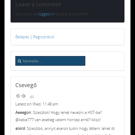
Leave a comment
You must be
logged in
to post a comment.
Belépés
|
Regisztráció
Csevegő
All
Latest on Wed, 11:48 am
Aeaegon
: Sziasztok! Hogy lehet nevezni a HST-be?
@kaba777 van esetleg valami honlap erről? köszi!
alxird
: Sziasztok, annyit akarok tudni hogy láttam, lehet itt