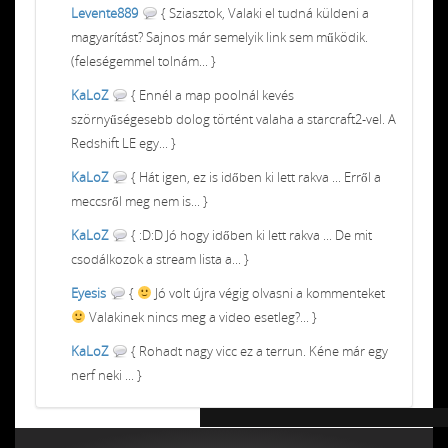
Levente889
{ Sziasztok, Valaki el tudná küldeni a
magyarítást? Sajnos már semelyik link sem működik.
(feleségemmel tolnám... }
KaLoZ
{ Ennél a map poolnál kevés
szörnyűségesebb dolog történt valaha a starcraft2-vel. A
Redshift LE egy... }
KaLoZ
{ Hát igen, ez is időben ki lett rakva ... Erről a
meccsről meg nem is... }
KaLoZ
{ :D:D Jó hogy időben ki lett rakva ... De mit
csodálkozok a stream lista a... }
Eyesis
{
Jó volt újra végig olvasni a kommenteket
Valakinek nincs meg a video esetleg?... }
KaLoZ
{ Rohadt nagy vicc ez a terrun. Kéne már egy
nerf neki ... }
Chiptuning MMC Autochip
Chiptunin