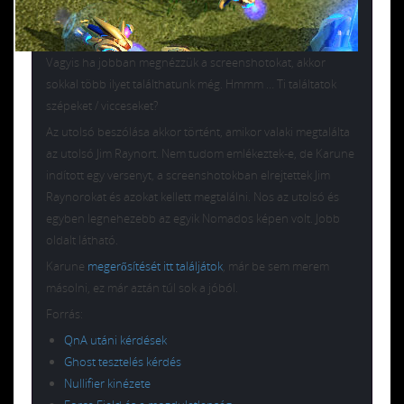
Vagyis ha jobban megnézzük a screenshotokat, akkor
sokkal több ilyet találthatunk még. Hmmm … Ti találtatok
szépeket / vicceseket?
Az utolsó beszólása akkor történt, amikor valaki megtalálta
az utolsó Jim Raynort. Nem tudom emlékeztek-e, de Karune
indított egy versenyt, a screenshotokban elrejtettek Jim
Raynorokat és azokat kellett megtalálni. Nos az utolsó és
egyben legnehezebb az egyik Nomados képen volt. Jobb
oldalt látható.
Karune
megerősítését itt találjátok
, már be sem merem
másolni, ez már aztán túl sok a jóból.
Forrás:
QnA utáni kérdések
Ghost tesztelés kérdés
Nullifier kinézete