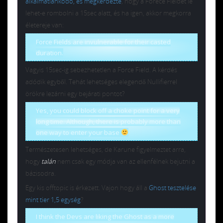
alkalmatlankodó, és megkérdezte
, hogy a Forece Fieldet le
lehet-e rombolni a 15sec alatt, és ha igen, akkor megkorra
életereje van:
Force Fields are invulnerable for their casted
duration.
Vagyis 15sec-ig sebezhetetlen a Force Field. A kérdés
adódik egyből. Tehát lehetséges elegendő Nullifierrel
örökre lezárni egy bejárati pontot?
Yes, you could block off a choke point for a very
long time. Although, there is probably more than
one way to enter your base
Természetesen lehetséges, de Karune figyelmeztet arra,
hogy
talán
nem csak egy módja van az ellenfélnek bejutni a
bázisodra.
Egy kis offtopic is érkezett. Vajon hogy áll a
Ghost tesztelése
mint tier 1,5 egység
?
I think the Devs are liking the Ghost as a more