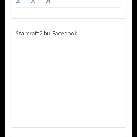
29
30
31
Starcraft2.hu
Facebook