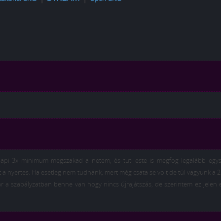
 napi 3x minimum megszakad a netem, és tuti este is megfog legalább egys
lt a nyertes. Ha esetleg nem tudnánk, mert még csata se volt de túl vagyunk a 
r a szabályzatban benne van hogy nincs újrajátszás, de szerintem ez jelen