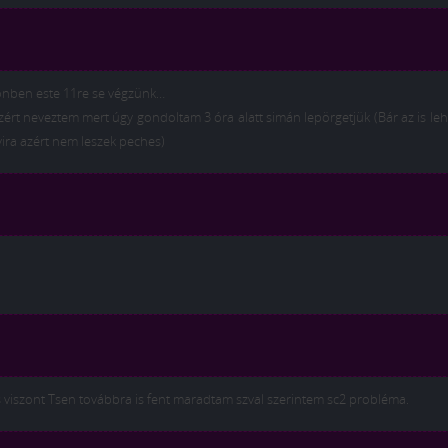
önben este 11re se végzünk…
zért neveztem mert úgy gondoltam 3 óra alatt simán lepörgetjük (Bár az is le
yira azért nem leszek peches)
s viszont Tsen továbbra is fent maradtam szval szerintem sc2 probléma.