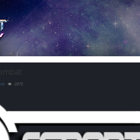
zombat
rek
2075