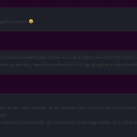
gáltatók szarok.
 jött elő a szakadás játék közben és a digire fogtam, de a StarcraftII mapák k
resznye, bár tény, nem lehet a nálam lévő hibát egy az egyben a tiedre is alka
tem, anyám pont netezett és azt mondta nála nem volt semmi probléma.
dot.
 szakadozott patch előtt, de most utóbbi időbe még többet, és ez lehet e