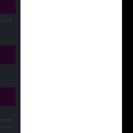
raceval
ejtezőt,
m nincs