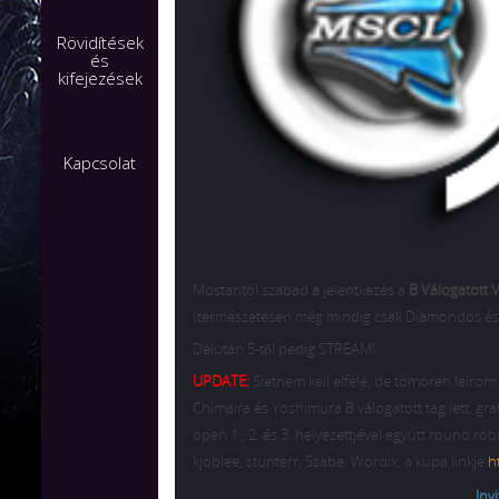
Rövidítések
és
kifejezések
Kapcsolat
Mostantól szabad a jelentkezés a
B Válogatott
(természetesen még mindig csak Diamondos és M
Délután 5-től pedig STREAM!
UPDATE:
Sietnem kell elfelé, de tömören leírom:
Chimaira és Yoshimura B válogatott tag lett, gratu
open 1., 2. és 3. helyezettjével együtt round rob
kjoblee, stunterr, Szabe, Wordix, a kupa linkje:
h
Inv