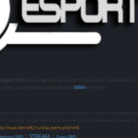
 Válogató OPEN
kupára, egészen ma dél után 5 óráig, amikor is elkezdődik a vá
aster ligások jelentkezhetnek, részletek
EBBEN
a hírben).
lálunk nekik. A holnapi final kupán az invitational 3., 4. és 5. helyezettje fog j
in-t (mindenki mindenki ellen bo3), akik név szerint a következők: Delebriel, hu
ttp://kupa.starcraft2.hu/disp_teams.php?id=8
|
STREAM
|
itaitonal GRID
Open GRID