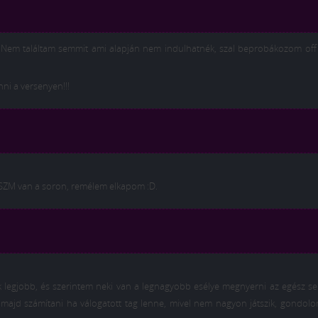
O Nem találtam semmit ami alapján nem indulhatnék, szal beprobákozom off 
ni a versenyen!!!
amSZM van a soron, remélem elkapom :D.
yik legjobb, és szerintem neki van a legnagyobb esélye megnyerni az egész sel
majd számítani ha válogatott tag lenne, mivel nem nagyon játszik, gondolo