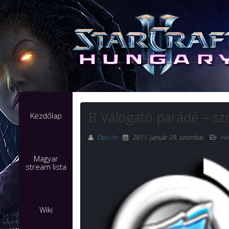
B Válogató parádé – s
Kezdőlap
Darc1n
2011. január 29. szombat
.
Hí
Magyar
stream lista
Wiki