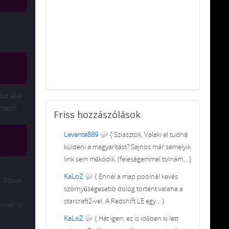
özt lévő
lmazni
Friss
hozzászólások
Levente889
{ Sziasztok, Valaki el tudná
küldeni a magyarítást? Sajnos már semelyik
link sem működik. (feleségemmel tolnám... }
KaLoZ
{ Ennél a map poolnál kevés
 Szóval
szörnyűségesebb dolog történt valaha a
starcraft2-vel. A Redshift LE egy... }
nnek is
KaLoZ
{ Hát igen, ez is időben ki lett