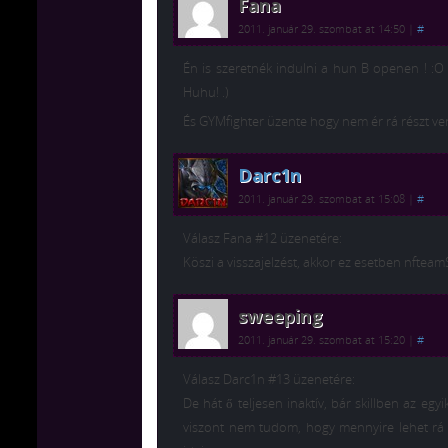
Fana
2011. január 29. szombat at 14:50
|
#
Én is szeretnék indulni a hun B openen ! :
Huhu! .)
És GYMfighter üzente hogy nem ér rá részt ven
Darc1n
2011. január 29. szombat at 15:08
|
#
Válasz Fana #12 üzenetére:
Köszi a visszajelzést, akkor ez esetben nfte
sweeping
2011. január 29. szombat at 15:20
|
#
Válasz Darc1n #13 üzenetére:
De hát ő teljesen inaktív, bár skillben az eg
viszont nem tudom, hogy mennyire lehet rá 