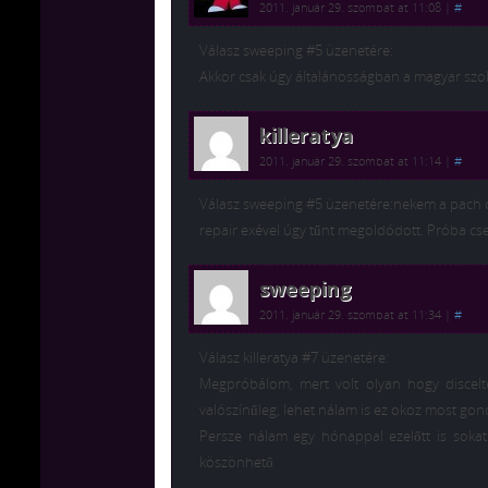
2011. január 29. szombat at 11:08
|
#
Válasz sweeping #5 üzenetére:
Akkor csak úgy általánosságban a magyar szol
killeratya
2011. január 29. szombat at 11:14
|
#
Válasz sweeping #5 üzenetére:nekem a pach óta
repair exével úgy tűnt megoldódott. Próba cse
sweeping
2011. január 29. szombat at 11:34
|
#
Válasz killeratya #7 üzenetére:
Megpróbálom, mert volt olyan hogy discel
valószínűleg, lehet nálam is ez okoz most gon
Persze nálam egy hónappal ezelőtt is sokat
köszönhető