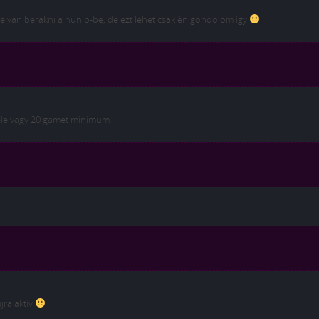
me van berakni a hun b-be, de ezt lehet csak én gondolom így
 vele vagy 20 gamet minimum
jra aktív