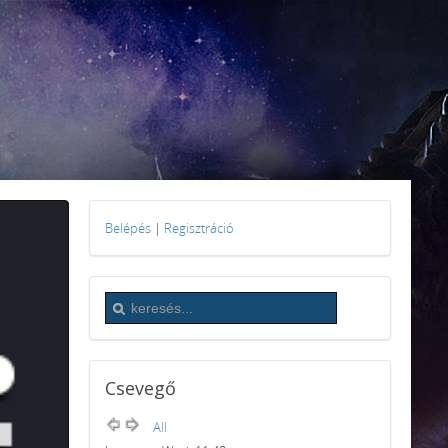
Belépés
|
Regisztráció
Csevegő
All