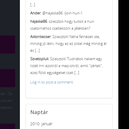
[...]
Ander
: @hajaska86: /join hun-1
hajaska86
: sziasztok hogy tudok a hun
csatornához csatlakozni a játékban?
Astonkacser
: Sziasztok! Néha felnézek ide,
mindig jó látni, hogy ez az oldal még mindig él
és [...]
Szvatopluk
: Sziasztok! Tudnátok nekem egy
listát írni azokról a map-okról, amik "zártak",
azaz földi egységeket csak [...]
Log in to post a comment.
zer. De
2 percen
 esetben
Naptár
2010. január