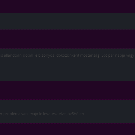
s állandóan dobál le bizonyos időközönként mostanság. Sőt pár napja vagy 
er probléma van, majd le lesz tesztelve jövőhéten