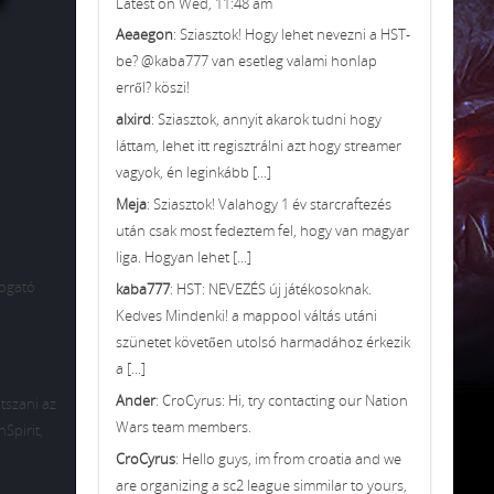
Latest on Wed, 11:48 am
Aeaegon
: Sziasztok! Hogy lehet nevezni a HST-
be? @kaba777 van esetleg valami honlap
erről? köszi!
alxird
: Sziasztok, annyit akarok tudni hogy
láttam, lehet itt regisztrálni azt hogy streamer
vagyok, én leginkább [...]
Meja
: Sziasztok! Valahogy 1 év starcraftezés
után csak most fedeztem fel, hogy van magyar
liga. Hogyan lehet [...]
logató
kaba777
: HST: NEVEZÉS új játékosoknak.
Kedves Mindenki! a mappool váltás utáni
szünetet követően utolsó harmadához érkezik
a [...]
Ander
: CroCyrus: Hi, try contacting our Nation
átszani az
Wars team members.
nSpirit,
CroCyrus
: Hello guys, im from croatia and we
are organizing a sc2 league simmilar to yours,