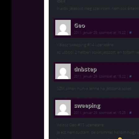
ideje
Inaktív játékost meg szerintem nem sok értel
Geo
2011. január 29. szombat at 15:22
|
#
Válasz sweeping #14 üzenetére:
az utobbi 2 hetben sokat jatszott, en toltam
dnbstep
2011. január 29. szombat at 15:22
|
#
SZM simán hun-a lenne ha játszana sokat.
sweeping
2011. január 29. szombat at 15:25
|
#
Válasz Geo #15 üzenetére:
Ja ezt nem tudtam, de örömmel hallom hogy ú