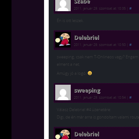
Szabe
2011. január 29. szombat at 10:35
|
#
Én is ott leszek.
Delebriel
2011. január 29. szombat at 10:50
|
#
sweeping, csak nem T-Onlineos vagy? Engem i
elment a net.
Amúgy jó a logó.
sweeping
2011. január 29. szombat at 10:54
|
#
Válasz Delebriel #4 üzenetére:
Digi, de én már arra is gondoltam valami rout
Delebriel