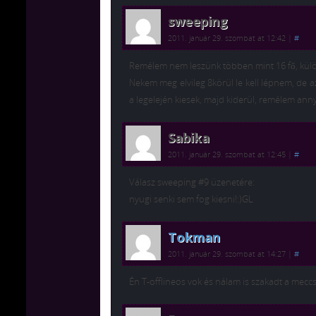
sweeping
2011. január 29. szombat at 12:42
|
#
Remélem nem leszünk többen mint 16 fő, kül
Nekem meg elvileg 8körül le kell lépnem, de a
a legelején kiesek, majd kiderül, remélem ann
Sabika
2011. január 29. szombat at 12:45
|
#
Válasz sweeping #9 üzenetére:
nyugi senki sem fog kiesni!:)GL
Tokman
2011. január 29. szombat at 14:27
|
#
Én T-offlineos vok és nálam is szakadt a mecc