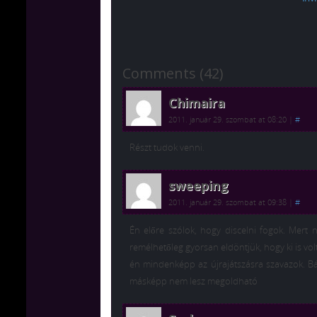
Comments (42)
Chimaira
2011. január 29. szombat at 08:20
|
#
Részt tudok venni.
sweeping
2011. január 29. szombat at 09:38
|
#
Én előre szólok, hogy discelni fogok. Mert
remélhetőleg gyorsan eldöntjük, hogy ki is vo
én mindenképp az újrajátszásra szavazok. Bá
másképp nem lesz megoldható