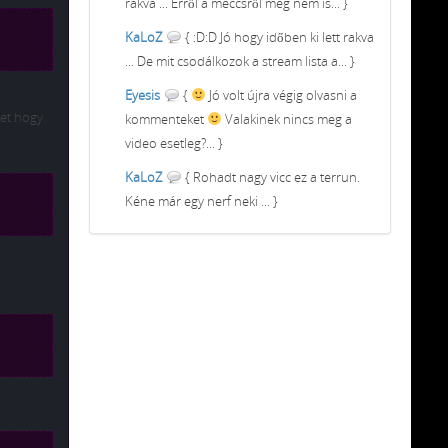
rakva ... Erről a meccsről meg nem is... }
KaLoZ
{ :D:D Jó hogy időben ki lett rakva
... De mit csodálkozok a stream lista a... }
Eyesis
{
Jó volt újra végig olvasni a
het hogy
kommenteket
Valakinek nincs meg a
video esetleg?... }
KaLoZ
{ Rohadt nagy vicc ez a terrun.
Kéne már egy nerf neki ... }