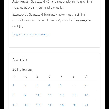
Astonkacser
: Sziasztok! Néha felnézek ide, mindig jó látni,
hogy ez az oldal még mindig él és [...]
Szvatopluk
: Sziasztok! Tudnátok nekem egy listát írni
azokról a map-okról, amik "zártak", azaz földi egységeket
csak [...]
Log in to post a comment.
Naptár
2011. február
H
K
S
C
P
S
V
1
2
3
4
5
6
7
8
9
10
11
12
13
14
15
16
17
18
19
20
21