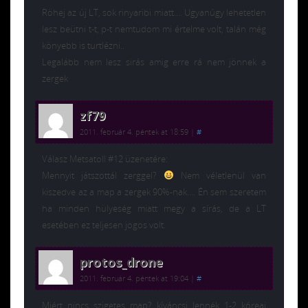
Röhej az új LT, sok rinyaribi miatt…. Ugyanúgy lehetetlen
lesz beütni t-t, p-t nemtudom mi értelme volt, talán még
könyebb is turtlézni..
Legalább nem lesz sirás amig erre rá nem jönnek a
zergek
zf79
2011. február 4. péntek at 18:59
|
#
Válasz Metsatoll #12 üzenetére:
Mennyit játszottál zerggel?
Nem véletlenül van
kiszedve az a map a zergek 90%-nak…. Én sem szeretem
ha minden hülyeség miatt megy a sírás, de a LT
esetében ez teljesen jogos volt.
protos_drone
2011. február 4. péntek at 19:04
|
#
Miért nincs szigetes map? kíváncsi lennék 1-2 kóreai