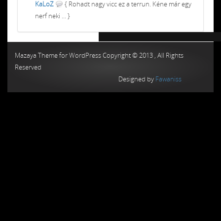
KaLoZ
{ Rohadt nagy vicc ez a terrun. Kéne már egy
nerf neki ... }
Chiptuning MMC Autochip
Chiptunin
Mazaya Theme for WordPress Copyright © 2013 , All Rights
Reserved
Designed by
Fawaniss