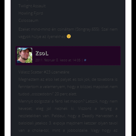
Twilight Assault
Howling Fjord
Colosseum
Ezeket mind-mind én csináltam (Stingray.655). Szal nem
vagyok hülye az ilyenekhez
ZsoL
2011. február 8. kedd at 14:05
|
#
Válasz Scatter #23 üzenetére:
Megneztem az elso ket palyat es tok jok, de tovabbra is
fenntartom a velemenyem, hogy a blizzes mapokat nem
tudod „osszedobni” 20 perc alatt.
Mennyit dolgoztal a fenti ket mapon? Latszik, hogy nem
keveset; eleg jol neznek ki. Viszont a lenyeg a
reszletekben van. Peldaul, hogy a Deadly Harvesten a
baloldali jatekos 3. expoja majdnem ketszer olyan tavol
van a choke-tol, mint a jobboldalie. Vagy hogy az