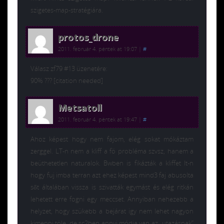
szigetes-map-stratégiára.
protos_drone
2011. február 4. péntek at 19:07
|
#
Válasz zf79 #13 üzenetére:
90% ??? [citation needed]
Metsatoll
2011. február 4. péntek at 19:47
|
#
Ahoz képest hogy nem fajom, elég sokat mókáztam
zerggel. LT-n nem a kliff a fö probléma szvsz, hanem a
beüthetetlen naturalok. Bwben is fikázták a kliffet lt-n
hogy fuj imba terran azt ehez képest mind3 faj abusolta
sőt általában vissza is szivatták egymást és elég ritkán
lehetett erre fogni egy meccset. Annyiban nehezebb a
helyzet, hogy szükebb a bejárat igy nem lehet nagyon
kimenni töle, de sc2ben annyi módja van az „utazásnak”