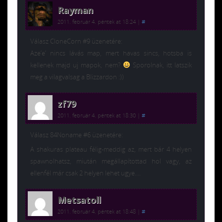
Rayman
2011. február 4. péntek at 18:24
|
#
Válasz CloneCorn #9 üzenetére:
Aze’e’ nincs lávás map, mert havas sincs, hotsba is
kellenek majd uj mapok, nem?
Sporolnak, itt latszik
meg a vilagvalsag a Blizzardon :))
zf79
2011. február 4. péntek at 18:30
|
#
Válasz 84Noname #6 üzenetére:
A shakuras plateau félig-meddig az, mert bár 4 helyen
spawnolhatsz, miután megállapítottad hol vagy, az
ellenfél már csak 2 helyen lehet ugye….
Metsatoll
2011. február 4. péntek at 18:48
|
#