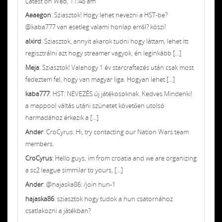
Latest on Wed, 11:48 am
Aeaegon
: Sziasztok! Hogy lehet nevezni a HST-be?
@kaba777 van esetleg valami honlap erről? köszi!
alxird
: Sziasztok, annyit akarok tudni hogy láttam, lehet itt
regisztrálni azt hogy streamer vagyok, én leginkább [...]
Meja
: Sziasztok! Valahogy 1 év starcraftezés után csak most
fedeztem fel, hogy van magyar liga. Hogyan lehet [...]
kaba777
: HST: NEVEZÉS új játékosoknak. Kedves Mindenki!
a mappool váltás utáni szünetet követően utolsó
harmadához érkezik a [...]
Ander
: CroCyrus: Hi, try contacting our Nation Wars team
members.
CroCyrus
: Hello guys, im from croatia and we are organizing
a sc2 league simmilar to yours, [...]
Ander
: @hajaska86: /join hun-1
hajaska86
: sziasztok hogy tudok a hun csatornához
csatlakozni a játékban?