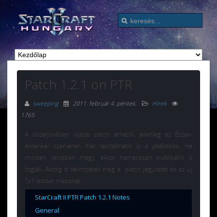
Patch 1.2.1 on PTR
sweeping
2011. február 4. péntek
.
Hírek
1765
A közeljövőben újabb patch érkezik, jelenleg az Észak-
Amerikai szerveren már tesztelhetik is a játékosok. Ha
minden rendben megy, akkor hamarosan publikálni is
fogják. Addig is tekintsétek meg a patch jegyzetet és az új
1v1 ladder mapokat
StarCraft II PTR Patch 1.2.1 Notes
General