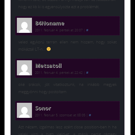
hogy ez kb ki is egyensúlyozta ezt a problémát.
84Noname
2011. február 4. péntek at 20:07
|
#
veled egykorú terran ellen nem hiszem, hogy sokat
mókáztál LT-n…
Metsatoll
2011. február 4. péntek at 22:42
|
#
oké srácok, jót vitatkoztunk, na inkább megyek
meggyónni hogy postoltam
Sonor
2011. február 5. szombat at 08:05
|
#
Azt nézem, izgalmas lesz azért close position-ben h ha
valaki viszi a high yield-et, a másik pedig rámegy