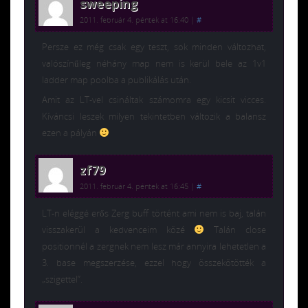
sweeping
2011. február 4. péntek at 16:40
|
#
Persze ez még csak egy teszt, sok minden változhat,
valószínűleg néhány map nem is kerül bele az 1v1
ladder map poolba a publikálás után.
Amit az LT-vel csináltak számomra egy kicsit vicces.
Kíváncsi leszek milyen tekintetben változik a balansz
ezen a pályán
zf79
2011. február 4. péntek at 16:45
|
#
LT-n eléggé erős Zerg buff történt ami nem is baj, talán
visszakerül a kedvenceim közé
Talán close
positionnél a zergnek nem lesz már annyira lehetetlen a
3. base megszerzése, ezzel hogy összekötötték a
„szigettel”.