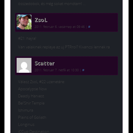
összedobok, és még sokat mondtam! …
ZsoL
2011. február 6. vasárnap at 09:46
|
#
#21: hajra!
Van valakinek replaye az uj PTRrol? Kivancsi lennek ra
Scatter
2011. február 7. hétfő at 10:30
|
#
Válasz ZsoL #22 üzenetére:
Apocalypse Now
Deadly Harvest
Bel’Shir Temple
Ishimura
Plains of Goliath
Longinus
iCCup Destination