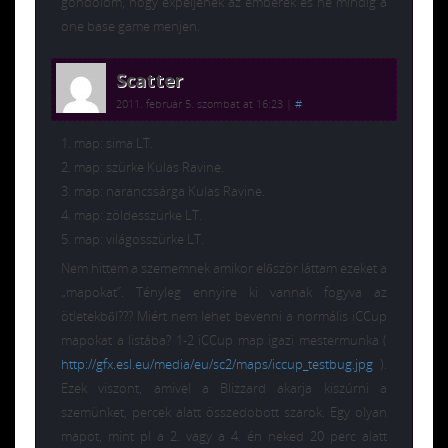
gondolom, hogy expeljenek az emberek és ne mindig a
one base game menjen.
Scatter
2011. február 5. szombat at 16:23
|
#
1. map: sima LT.
2. map: szürke Kulas Ravine.
3. map: narancssárga Kulas Ravine.
4. map: zöldesszürke LT.
5. map: világosszürke LT.
Nem hittem a szememnek amikor először láttam ezeket a
„mapokat”. Tényleg ennyire ki vannak fogyva az
ötletekből??? Miért nem lehet bevenni a normális iCCup
mapokat a listába? 1-2 iCCup map igazi mestermunka (
http://gfx.esl.eu/media/eu/sc2/maps/iccup_testbug.jpg
).
Ezek viszont, amivel a Blizzard akarja kiszúrni a
szemünket, percek alatt összedobott szarok. Egy olyan
mapot, mint pl a 2. vagy a 4. én neked 20 perc alatt