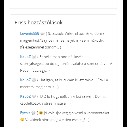
Friss
hozzászólások
Levente889
{ Sziasztok, Valaki el tudná küldeni a
magyarítást? Sajnos már semelyik link sem működik.
(feleségemmel tolnám... }
KaLoZ
{ Ennél a map poolnál kevés
szörnyűségesebb dolog történt valaha a starcraft2-vel. A
Redshift LE egy... }
KaLoZ
{ Hát igen, ez is időben ki lett rakva ... Erről a
meccsről meg nem is... }
KaLoZ
{ :D:D Jó hogy időben ki lett rakva ... De mit
csodálkozok a stream lista a... }
Eyesis
{
Jó volt újra végig olvasni a kommenteket
Valakinek nincs meg a video esetleg?... }