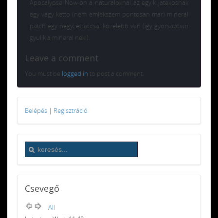
Apocalypse Now-on a naturaloknal az egyik jatekosnak
egy vagy ketto (nem emlekszem pontosan mar) mineral
patch egy negyzetraccsal kozelebb van (igy gyorsabban
gyulik a mineral neki).
Leave a comment
You must be
logged in
to post a comment.
Belépés
|
Regisztráció
Csevegő
All