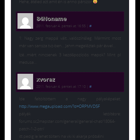
Hehe, átéled azt amit én is anno párszor
84Noname
2011. február 4. péntek at 16:55
|
#
1: Nagy zerg mappá vált…valószínűleg. Mármint most
már van sansza tvz-ben… Jahm megelőztek pár évvel…
Izé…miért nincsenek 3 kezdőpozíciós mapok? Mint pl
medusa…
xvoraz
2011. február 4. péntek at 17:10
|
#
Ide feltöltöttem a nagy pályaképeket:
http://www.megaupload.com/?d=ORPMVD5F
pályák letöltésre:
forums.sc2mapster.com/general/general-chat/18064-
patch-1-2-ptr/
itt pedig le lehet tölteni ha vki ki akarja próbálni