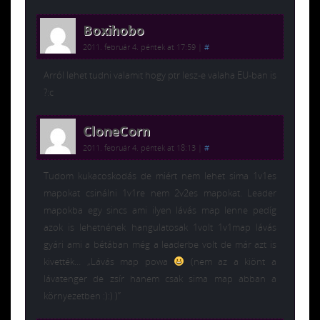
Boxihobo
2011. február 4. péntek at 17:59
|
#
Arról lehet tudni valamit hogy ptr lesz-e valaha EU-ban is
?:c
CloneCorn
2011. február 4. péntek at 18:13
|
#
Tudom kukacoskodás de miért nem lehet sima 1v1es
mapokat csinálni 1v1re nem 2v2es mapokat. Leader
mapokba egy sincs ami ilyen lávás map lenne pedíg
azok is lehetnének hangulatosak 1volt 1v1map lávás
gyári ami a bétában még a leaderbe volt de már azt is
kivették… „Lávás map powa
(nem az a kiönt a
lávatenger de zsír hanem csak sima map abban a
környezetben :):) )”