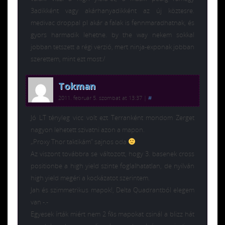
3adikként vagy akárhanyadikként az új köztesre.
medivac droppal pl akár a falak is fennmaradhatnak, és
gyors harmadik lehetne. by the way nekem sokkal
jobban tetszett a régi verzió, mert ninja-exponak jobban
szerettem, mint ezt most:/
Tokman
2011. február 5. szombat at 13:37
|
#
Jó LT tényleg vicc volt ezt Terranként mondom Zerget
nagyon lehetett szivatni azon a mapon.
„Proxy Thor taktikám” sajnos oda
Az viszont továbbra se változott, hogy 3. basenek cross
positionbe a high yield szinte foglalhatatlan, de nyilván
high yield megéri a kockázatot szerintem.
Jah és szimmetrikus mapok!, Delta Quadrantból elegem
van -.-
Egyesek írták miért nem 2 fős mapokat csinál a blizz hát