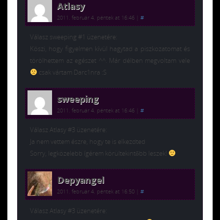
Atlasy
2011. február 4. péntek at 16:46
|
#
Válasz sweeping #1 üzenetére:
Köszi, hogy figyelmen kívül hagytad a piszkozatomat és
törölhettem az egészet ^^. Már délben megvoltam vele
csak vártam Darc1nra :S
sweeping
2011. február 4. péntek at 16:46
|
#
Válasz Atlasy #3 üzenetére:
Ja nem vettem észre, hogy te is elkezdted
Sorry, legközelebb ígérem körültekintőbb leszek!
Depyangel
2011. február 4. péntek at 16:50
|
#
Válasz Atlasy #3 üzenetére: